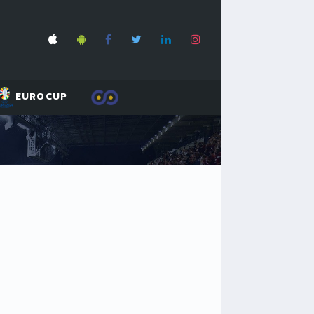
EUROCUP