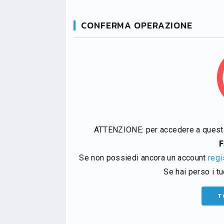
CONFERMA OPERAZIONE
ATTENZIONE: per accedere a questa 
F
Se non possiedi ancora un account
regi
Se hai perso i t
T