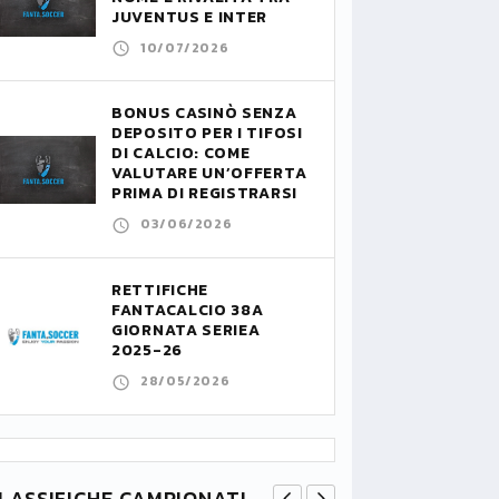
JUVENTUS E INTER
10/07/2026
BONUS CASINÒ SENZA
DEPOSITO PER I TIFOSI
DI CALCIO: COME
VALUTARE UN’OFFERTA
PRIMA DI REGISTRARSI
03/06/2026
RETTIFICHE
FANTACALCIO 38A
GIORNATA SERIEA
2025-26
28/05/2026
LASSIFICHE CAMPIONATI