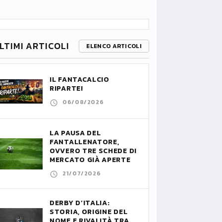
LTIMI ARTICOLI
ELENCO ARTICOLI
IL FANTACALCIO
RIPARTE!
06/08/2026
LA PAUSA DEL
FANTALLENATORE,
OVVERO TRE SCHEDE DI
MERCATO GIÀ APERTE
21/07/2026
DERBY D’ITALIA:
STORIA, ORIGINE DEL
NOME E RIVALITÀ TRA