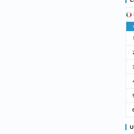
SERIE B
CA
CLASSIFICA
Pt
Squadra
PG
Pt
1
Parma
76
38
76
2
Como 1907
67
38
73
3
Venezia
61
38
70
4
Cremonese
59
38
67
5
Catanzaro
55
38
60
6
Palermo
53
38
56
U