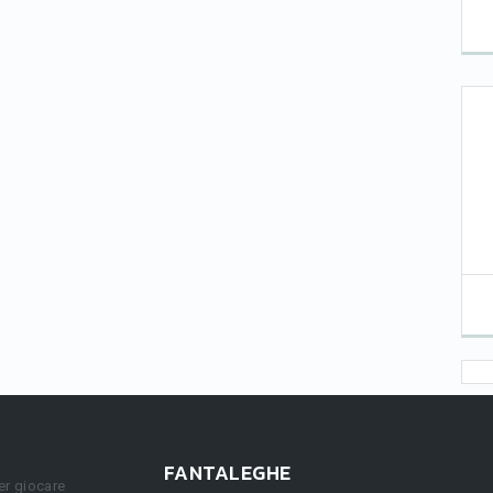
FANTALEGHE
er giocare