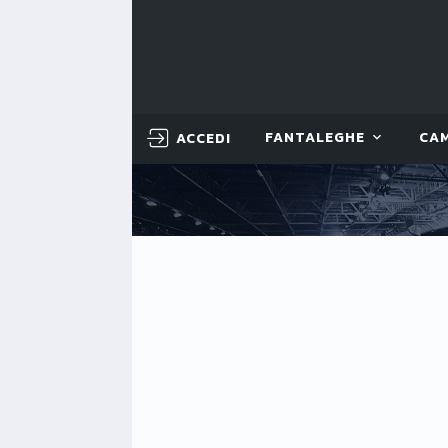
ACCEDI
FANTALEGHE
CA