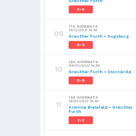
Greuther Furth
3-0
17A GIORNATA
18/12/2021 14:30
Greuther Furth
-
Augsburg
0-0
18A GIORNATA
08/01/2022 14:30
Greuther Furth
-
Stoccarda
0-0
19A GIORNATA
16/01/2022 16:30
Arminia Bielefeld
-
Greuther
Furth
2-2