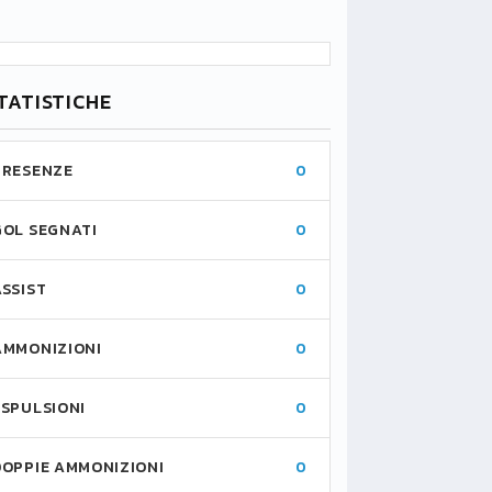
TATISTICHE
PRESENZE
0
GOL SEGNATI
0
ASSIST
0
AMMONIZIONI
0
ESPULSIONI
0
DOPPIE AMMONIZIONI
0