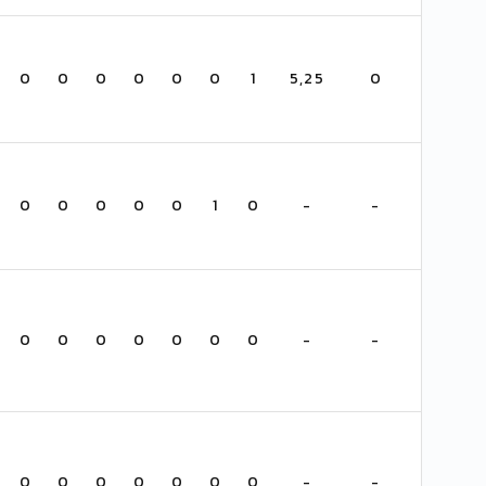
0
0
0
0
0
0
1
5,25
0
0
0
0
0
0
1
0
-
-
0
0
0
0
0
0
0
-
-
0
0
0
0
0
0
0
-
-