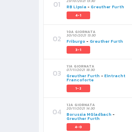
23/10/2021 13:30
RB Lipsia
-
Greuther Furth
4-1
10A GIORNATA
30/10/2021 13:30
Friburgo
-
Greuther Furth
3-1
11A GIORNATA
07/11/2021 18:30
Greuther Furth
-
Eintracht
Francoforte
1-2
12A GIORNATA
20/11/2021 14:30
Borussia MGladbach
-
Greuther Furth
4-0