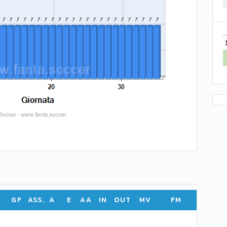
GF
ASS.
A
E
AA
IN
OUT
MV
FM