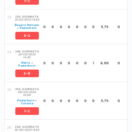
1-2
23A GIORNATA
21/02/2020 19:30
Bayern Monaco
0
0
0
0
0
0
0
5,75
0
-
Paderborn
3-2
24A GIORNATA
29/02/2020
14:30
0
0
0
0
0
0
1
6,00
0
Mainz
-
Paderborn
2-0
25A GIORNATA
06/03/2020
19:00
0
0
0
0
0
0
0
5,75
0
Paderborn
-
Colonia
1-2
26A GIORNATA
16/05/2020 13:30