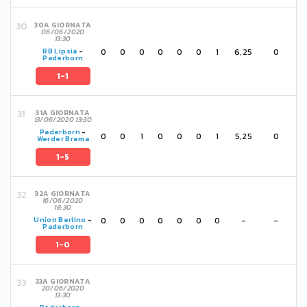
30A GIORNATA
06/06/2020
13:30
0
0
0
0
0
0
1
6,25
0
RB Lipsia
-
Paderborn
1-1
31A GIORNATA
13/06/2020 13:30
Paderborn
-
0
0
1
0
0
0
1
5,25
0
Werder Brema
1-5
32A GIORNATA
16/06/2020
18:30
0
0
0
0
0
0
0
-
-
Union Berlino
-
Paderborn
1-0
33A GIORNATA
20/06/2020
13:30