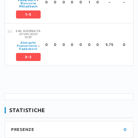
Paderborn
-
0
0
0
0
0
1
0
-
-
Borussia
MGladbach
1-3
34A GIORNATA
27/06/2020
13:30
Eintracht
0
0
0
0
0
0
0
5,75
0
Francoforte
-
Paderborn
3-2
STATISTICHE
PRESENZE
0