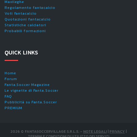
Maxileghe
Regolamento fantacalcio
Voti fantacalcio
Quotazioni fantacalcio
Statistiche calciatori
Probabili formazioni
QUICK LINKS
Home
Forum
Fanta.Soccer Magazine
Le vignette di Fanta.Soccer
FAQ
Pubblicità su Fanta.Soccer
PREMIUM
2026
©
FANTASOCCERVILLAGE S.R.L.S.
-
NOTE LEGALI
|
PRIVACY
|
TERMINI E CONDIZIONI DI UTILIZZO DEI SERVIZI