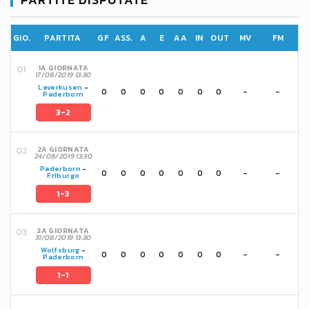
GIO.
PARTITA
GF
ASS.
A
E
AA
IN
OUT
MV
FM
1A GIORNATA
17/08/2019 13:30
Leverkusen
-
0
0
0
0
0
0
0
-
-
Paderborn
3-2
2A GIORNATA
24/08/2019 13:30
Paderborn
-
0
0
0
0
0
0
0
-
-
Friburgo
1-3
3A GIORNATA
31/08/2019 13:30
Wolfsburg
-
0
0
0
0
0
0
0
-
-
Paderborn
1-1