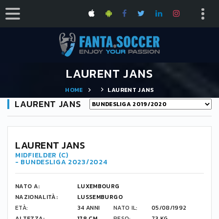
LAURENT JANS
HOME
LAURENT JANS
LAURENT JANS
LAURENT JANS
MIDFIELDER (C)
- BUNDESLIGA 2023/2024
NATO A:
LUXEMBOURG
NAZIONALITÀ:
LUSSEMBURGO
ETÀ:
34 ANNI
NATO IL:
05/08/1992
ALTEZZA:
178 CM
PESO:
73 KG