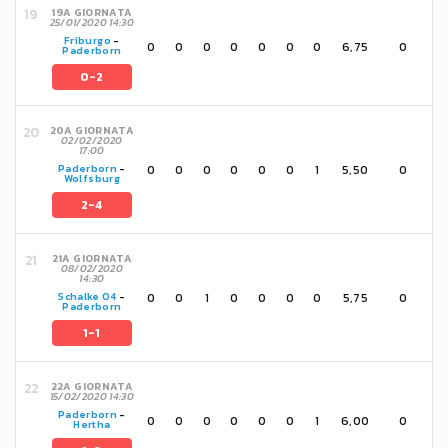
19A GIORNATA
25/01/2020 14:30
Friburgo
-
0
0
0
0
0
0
0
6,75
0
Paderborn
0-2
20A GIORNATA
02/02/2020
17:00
0
0
0
0
0
0
1
5,50
0
Paderborn
-
Wolfsburg
2-4
21A GIORNATA
08/02/2020
14:30
0
0
1
0
0
0
0
5,75
0
Schalke 04
-
Paderborn
1-1
22A GIORNATA
15/02/2020 14:30
Paderborn
-
0
0
0
0
0
0
1
6,00
0
Hertha