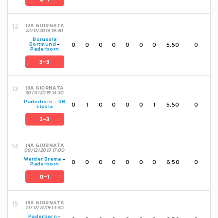
12A GIORNATA
22/11/2019 19:30
Borussia
0
0
0
0
0
0
0
5,50
0
Dortmund
-
Paderborn
3-3
13A GIORNATA
30/11/2019 14:30
Paderborn
-
RB
0
1
0
0
0
0
1
5,50
0
Lipsia
2-3
14A GIORNATA
08/12/2019 17:00
Werder Brema
-
0
0
0
0
0
0
0
6,50
0
Paderborn
0-1
15A GIORNATA
14/12/2019 14:30
Paderborn
-