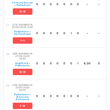
Fortuna Dussel
0
0
0
0
0
0
0
-
-
-
Paderborn
0-0
27A GIORNATA
23/05/2020 13:30
Paderborn
-
0
0
0
0
0
1
0
-
-
Hoffenheim
1-1
28A GIORNATA
27/05/2020
18:30
0
0
0
0
0
0
1
6,00
0
Augsburg
-
Paderborn
0-0
29A GIORNATA
31/05/2020
16:00
Paderborn
-
0
0
0
0
0
0
0
-
-
Borussia
Dortmund
1-6