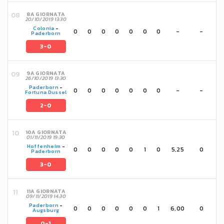
8A GIORNATA
20/10/2019 13:30
Colonia
-
0
0
0
0
0
0
0
-
-
Paderborn
3-0
9A GIORNATA
26/10/2019 13:30
Paderborn
-
0
0
0
0
0
0
0
-
-
Fortuna Dussel
2-0
10A GIORNATA
01/11/2019 19:30
Hoffenheim
-
0
0
0
0
0
1
0
5,25
0
Paderborn
3-0
11A GIORNATA
09/11/2019 14:30
Paderborn
-
0
0
0
0
0
0
1
6,00
0
Augsburg
0-1