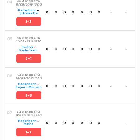
4A GIORNATA
15/09/2019 16:00
Paderborn
-
0
0
0
0
0
0
0
-
-
Schalke 04
1-5
5A GIORNATA
21/09/2019 13:30
Hertha
-
0
0
0
0
0
0
0
-
-
Paderborn
2-1
6A GIORNATA
28/09/2019 13:30
Paderborn
-
0
0
0
0
0
0
0
-
-
Bayern Monaco
2-3
7A GIORNATA
05/10/2019 13:30
Paderborn
-
0
0
0
0
0
0
0
-
-
Mainz
1-2