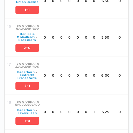
0
0
0
0
0
0
0
6,50
0
Union Berlino
1-1
16A GIORNATA
18/12/2019 19:30
Borussia
0
0
0
0
0
0
0
5,50
0
MGladbach
-
Paderborn
2-0
17A GIORNATA
22/12/2019 17:00
Paderborn
-
0
0
0
0
0
0
0
6,00
0
Eintracht
Francoforte
2-1
18A GIORNATA
19/01/2020 17:00
Paderborn
-
0
0
0
0
0
0
1
5,25
0
Leverkusen
1-4