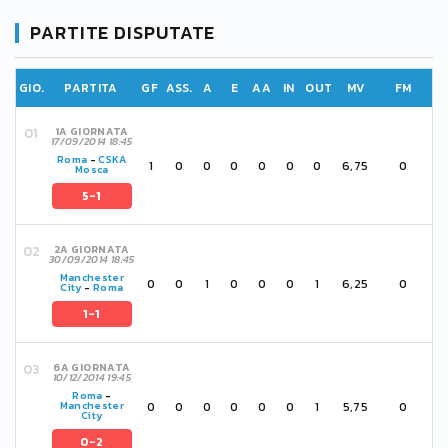
PARTITE DISPUTATE
GIO.
PARTITA
GF
ASS.
A
E
AA
IN
OUT
MV
FM
1A GIORNATA
17/09/2014 18:45
Roma
-
CSKA
1
0
0
0
0
0
0
6,75
0
Mosca
5-1
2A GIORNATA
30/09/2014 18:45
Manchester
0
0
1
0
0
0
1
6,25
0
City
-
Roma
1-1
6A GIORNATA
10/12/2014 19:45
Roma
-
0
0
0
0
0
0
1
5,75
0
Manchester
City
0-2