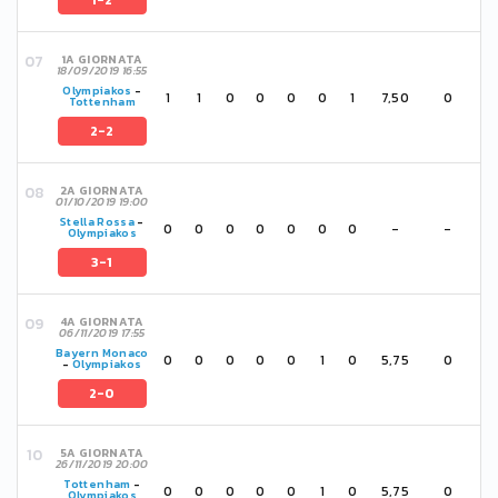
1-2
1A GIORNATA
18/09/2019 16:55
Olympiakos
-
1
1
0
0
0
0
1
7,50
0
Tottenham
2-2
2A GIORNATA
01/10/2019 19:00
Stella Rossa
-
0
0
0
0
0
0
0
-
-
Olympiakos
3-1
4A GIORNATA
06/11/2019 17:55
Bayern Monaco
0
0
0
0
0
1
0
5,75
0
-
Olympiakos
2-0
5A GIORNATA
26/11/2019 20:00
Tottenham
-
0
0
0
0
0
1
0
5,75
0
Olympiakos