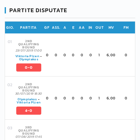
PARTITE DISPUTATE
GIO.
PARTITA
GF
ASS.
A
E
AA
IN
OUT
MV
FM
2ND
QUALIFYING
ROUND
23/07/2019 17:00
0
0
0
0
0
0
1
6,00
0
Viktoria Plzen
-
Olympiakos
0-0
2ND
QUALIFYING
ROUND
30/07/2019 18:30
0
0
0
0
0
0
1
6,00
0
Olympiakos
-
Viktoria Plzen
4-0
3RD
QUALIFYING
ROUND
07/08/2019 17:45