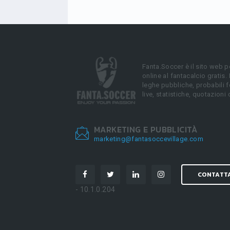
Fanta.Soccer è il sito web p
online al fantacalcio gratis.
leghe pubbliche, probabili f
live, statistiche, quotazioni 
MARKETING E PUBBLICITÀ
marketing@fantasoccevillage.com
CONTATT
- 10.1.0.204