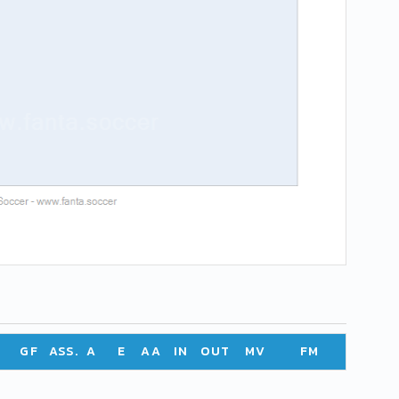
GF
ASS.
A
E
AA
IN
OUT
MV
FM