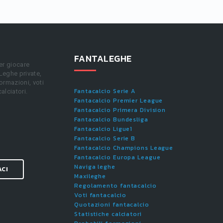
FANTALEGHE
er giocare
 Leghe private,
ormazioni, voti
Fantacalcio Serie A
calciatori.
Fantacalcio Premier League
Fantacalcio Primera Division
Fantacalcio Bundesliga
Fantacalcio Ligue1
Fantacalcio Serie B
Fantacalcio Champions League
Fantacalcio Europa League
Naviga leghe
ACI
Maxileghe
Regolamento fantacalcio
Voti fantacalcio
Quotazioni fantacalcio
Statistiche calciatori