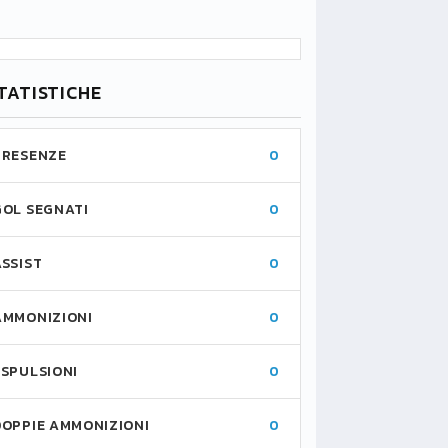
TATISTICHE
PRESENZE
0
GOL SEGNATI
0
ASSIST
0
AMMONIZIONI
0
ESPULSIONI
0
DOPPIE AMMONIZIONI
0