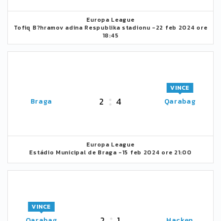
Europa League
Tofiq B?hramov adina Respublika stadionu -
22 feb 2024 ore
18:45
VINCE
2
4
Braga
Qarabag
Europa League
Estádio Municipal de Braga -
15 feb 2024 ore 21:00
VINCE
2
1
Qarabag
Hacken