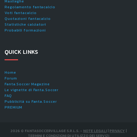
Maxileghe
Regolamento fantacalcio
Voti fantacalcio
Quotazioni fantacalcio
Statistiche calciatori
Probabili formazioni
QUICK LINKS
Home
Forum
Fanta.Soccer Magazine
Le vignette di Fanta.Soccer
FAQ
Pubblicità su Fanta.Soccer
PREMIUM
2026
©
FANTASOCCERVILLAGE S.R.L.S.
-
NOTE LEGALI
|
PRIVACY
|
TERMINI E CONDIZIONI DI UTILIZZO DEI SERVIZI