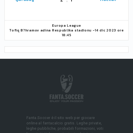
Europa League
Tofiq B?hramov adina Respublika stadionu -
14 dic 2023 ore
18:45
Fanta.Soccer è il sito web per giocare
online al fantacalcio gratis. Leghe private,
leghe pubbliche, probabili formazioni, voti