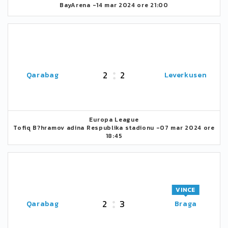
BayArena -
14 mar 2024 ore 21:00
2
2
Qarabag
Leverkusen
Europa League
Tofiq B?hramov adina Respublika stadionu -
07 mar 2024 ore
18:45
VINCE
2
3
Qarabag
Braga