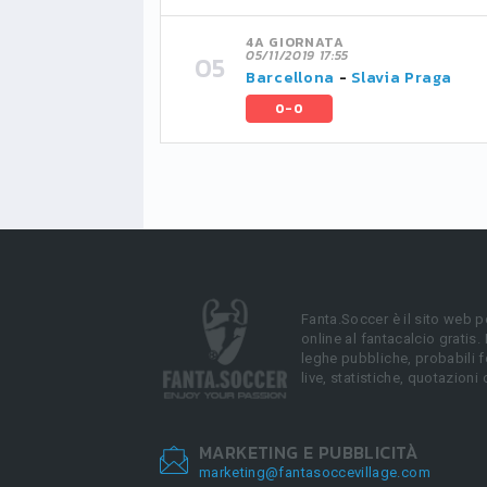
4A GIORNATA
05/11/2019 17:55
Barcellona
-
Slavia Praga
0-0
Fanta.Soccer è il sito web p
online al fantacalcio gratis.
leghe pubbliche, probabili f
live, statistiche, quotazioni 
MARKETING E PUBBLICITÀ
marketing@fantasoccevillage.com