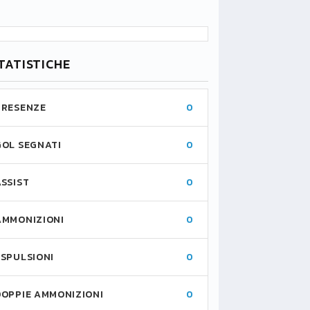
TATISTICHE
PRESENZE
0
GOL SEGNATI
0
ASSIST
0
AMMONIZIONI
0
ESPULSIONI
0
DOPPIE AMMONIZIONI
0