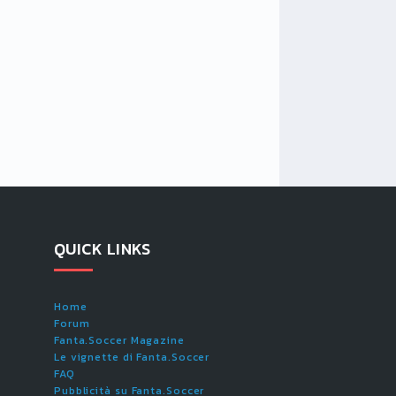
QUICK LINKS
Home
Forum
Fanta.Soccer Magazine
Le vignette di Fanta.Soccer
FAQ
Pubblicità su Fanta.Soccer