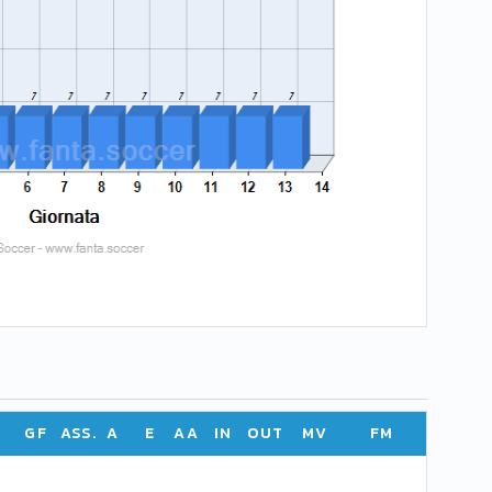
GF
ASS.
A
E
AA
IN
OUT
MV
FM