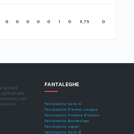
0
0
0
0
0
1
0
5,75
0
FANTALEGHE
er giocare
 Leghe private,
ormazioni, voti
Fantacalcio Serie A
calciatori.
Fantacalcio Premier League
Fantacalcio Primera Division
Fantacalcio Bundesliga
Fantacalcio Ligue1
Fantacalcio Serie B