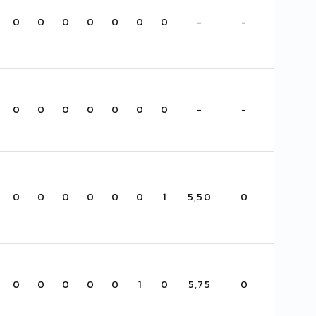
0
0
0
0
0
0
0
-
-
0
0
0
0
0
0
0
-
-
0
0
0
0
0
0
1
5,50
0
0
0
0
0
0
1
0
5,75
0