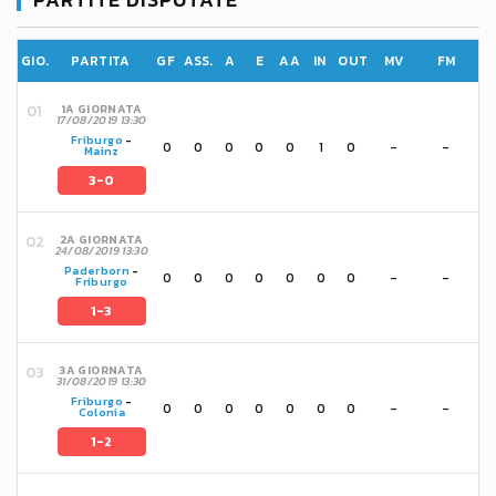
GIO.
PARTITA
GF
ASS.
A
E
AA
IN
OUT
MV
FM
1A GIORNATA
17/08/2019 13:30
Friburgo
-
0
0
0
0
0
1
0
-
-
Mainz
3-0
2A GIORNATA
24/08/2019 13:30
Paderborn
-
0
0
0
0
0
0
0
-
-
Friburgo
1-3
3A GIORNATA
31/08/2019 13:30
Friburgo
-
0
0
0
0
0
0
0
-
-
Colonia
1-2