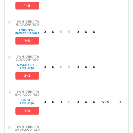
1-0
16A GIORNATA
18/12/2019 19:30
Friburgo
-
0
0
0
0
0
0
0
-
-
Bayern Monaco
1-3
17A GIORNATA
21/12/2019 14:30
Schalke 04
-
0
0
0
0
0
0
0
-
-
Friburgo
2-2
18A GIORNATA
18/01/2020 14:30
Mainz
-
0
0
1
0
0
0
0
5,75
0
Friburgo
1-2
19A GIORNATA
25/01/2020 14:30