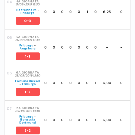
4A GIORNATA
15/09/2019 13:30
Hoffenheim
-
0
0
0
0
0
1
0
6,25
0
Friburgo
0-3
5A GIORNATA
21/09/2019 13:30
Friburgo
-
0
0
0
0
0
0
0
-
-
Augsburg
1-1
6A GIORNATA
29/09/2019 13:30
Fortuna Dussel
0
0
0
0
0
0
1
6,00
0
-
Friburgo
1-2
7A GIORNATA
05/10/2019 13:30
Friburgo
-
0
0
0
0
0
0
1
6,00
0
Borussia
Dortmund
2-2