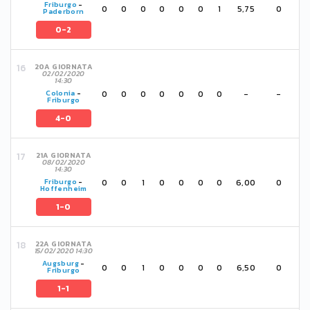
Friburgo
-
0
0
0
0
0
0
1
5,75
0
Paderborn
0-2
20A GIORNATA
02/02/2020
14:30
0
0
0
0
0
0
0
-
-
Colonia
-
Friburgo
4-0
21A GIORNATA
08/02/2020
14:30
0
0
1
0
0
0
0
6,00
0
Friburgo
-
Hoffenheim
1-0
22A GIORNATA
15/02/2020 14:30
Augsburg
-
0
0
1
0
0
0
0
6,50
0
Friburgo
1-1