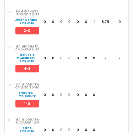
8A GIORNATA
19/10/2019 13:30
Union Berlino
-
0
0
0
0
0
0
1
5,75
0
Friburgo
2-0
13A GIORNATA
01/12/2019 14:30
Borussia
0
0
0
0
0
0
0
-
-
MGladbach
-
Friburgo
4-2
14A GIORNATA
07/12/2019 14:30
Friburgo
-
0
0
0
0
0
0
0
-
-
Wolfsburg
1-0
15A GIORNATA
14/12/2019 14:30
Hertha
-
0
0
0
0
0
0
0
-
-
Friburgo