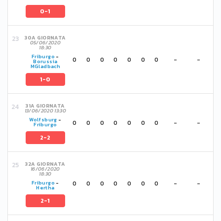
0-1
30A GIORNATA
05/06/2020
18:30
Friburgo
-
0
0
0
0
0
0
0
-
-
Borussia
MGladbach
1-0
31A GIORNATA
13/06/2020 13:30
Wolfsburg
-
0
0
0
0
0
0
0
-
-
Friburgo
2-2
32A GIORNATA
16/06/2020
18:30
0
0
0
0
0
0
0
-
-
Friburgo
-
Hertha
2-1