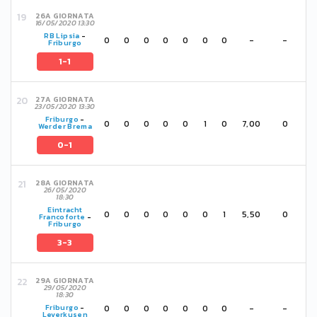
26A GIORNATA
16/05/2020 13:30
RB Lipsia
-
0
0
0
0
0
0
0
-
-
Friburgo
1-1
27A GIORNATA
23/05/2020 13:30
Friburgo
-
0
0
0
0
0
1
0
7,00
0
Werder Brema
0-1
28A GIORNATA
26/05/2020
18:30
Eintracht
0
0
0
0
0
0
1
5,50
0
Francoforte
-
Friburgo
3-3
29A GIORNATA
29/05/2020
18:30
0
0
0
0
0
0
0
-
-
Friburgo
-
Leverkusen