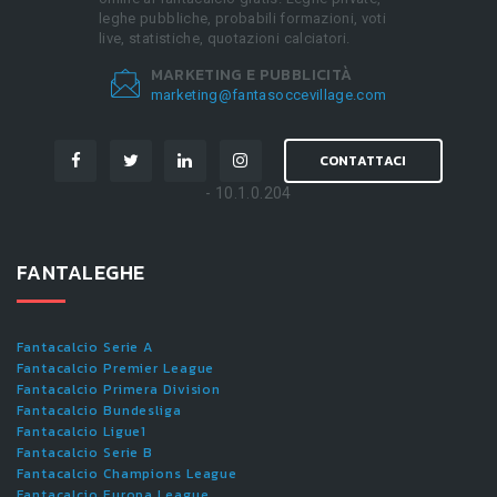
leghe pubbliche, probabili formazioni, voti
live, statistiche, quotazioni calciatori.
MARKETING E PUBBLICITÀ
marketing@fantasoccevillage.com
CONTATTACI
- 10.1.0.204
FANTALEGHE
Fantacalcio Serie A
Fantacalcio Premier League
Fantacalcio Primera Division
Fantacalcio Bundesliga
Fantacalcio Ligue1
Fantacalcio Serie B
Fantacalcio Champions League
Fantacalcio Europa League