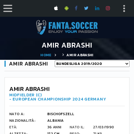
AMIR ABRASHI
HOME
AMIR ABRASHI
AMIR ABRASHI
-
AMIR ABRASHI
MIDFIELDER (C)
- EUROPEAN CHAMPIONSHIP 2024 GERMANY
NATO A:
BISCHOFSZELL
NAZIONALITÀ:
ALBANIA
ETÀ:
36 ANNI
NATO IL:
27/03/1990
ALTEZZA:
172 CM
PESO:
71 KG