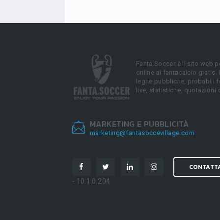
Fanta.Soccer è il sito web p
online al fantacalcio gratis.
leghe pubbliche, probabili f
live, statistiche, quotazioni 
MARKETING E PUBBLICITÀ
marketing@fantasoccevillage.com
CONTATT
- 10.1.0.204