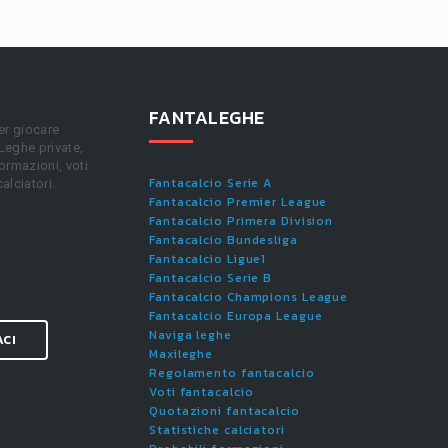
FANTALEGHE
er giocare
 Leghe private,
ormazioni, voti
Fantacalcio Serie A
calciatori.
Fantacalcio Premier League
Fantacalcio Primera Division
Fantacalcio Bundesliga
Fantacalcio Ligue1
Fantacalcio Serie B
Fantacalcio Champions League
Fantacalcio Europa League
Naviga leghe
ACI
Maxileghe
Regolamento fantacalcio
Voti fantacalcio
Quotazioni fantacalcio
Statistiche calciatori