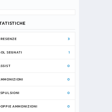
TATISTICHE
PRESENZE
3
GOL SEGNATI
1
ASSIST
0
AMMONIZIONI
0
ESPULSIONI
0
DOPPIE AMMONIZIONI
0