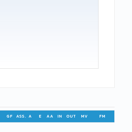
GF
ASS.
A
E
AA
IN
OUT
MV
FM