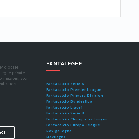
FANTALEGHE
er giocare
 Leghe private,
ormazioni, voti
Fantacalcio Serie A
calciatori.
Fantacalcio Premier League
Fantacalcio Primera Division
Fantacalcio Bundesliga
Fantacalcio Ligue1
Fantacalcio Serie B
Fantacalcio Champions League
Fantacalcio Europa League
Naviga leghe
ACI
Maxileghe