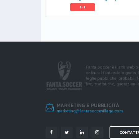
1-1
Fanta.Soccer è il sito web p
online al fantacalcio gratis.
leghe pubbliche, probabili f
live, statistiche, quotazioni 
MARKETING E PUBBLICITÀ
marketing@fantasoccevillage.com
CONTATT