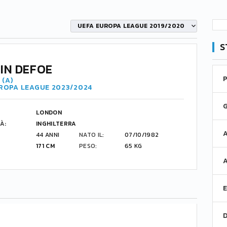
UEFA EUROPA LEAGUE 2019/2020
S
IN DEFOE
 (A)
UROPA LEAGUE 2023/2024
LONDON
À:
INGHILTERRA
44 ANNI
NATO IL:
07/10/1982
171 CM
PESO:
65 KG