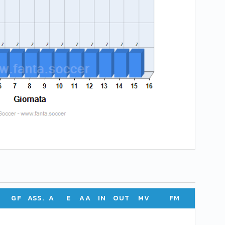
GF
ASS.
A
E
AA
IN
OUT
MV
FM