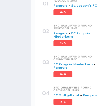
18/07/2019 18:45
Rangers
-
St. Joseph's FC
6-0
2ND QUALIFYING ROUND
25/07/2019 18:45
Rangers
-
FC Progrès
Niederkorn
2-0
2ND QUALIFYING ROUND
01/08/2019 17:30
FC Progrès Niederkorn
-
Rangers
0-0
3RD QUALIFYING ROUND
08/08/2019 18:00
FC Midtjylland
-
Rangers
2-4