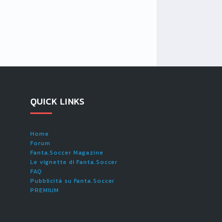
QUICK LINKS
Home
Forum
Fanta.Soccer Magazine
Le vignette di Fanta.Soccer
FAQ
Pubblicità su Fanta.Soccer
PREMIUM