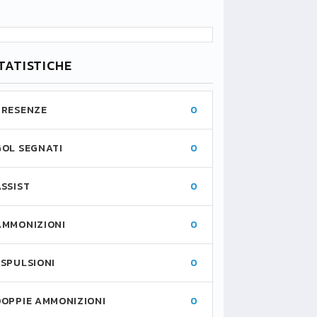
TATISTICHE
PRESENZE
0
GOL SEGNATI
0
ASSIST
0
AMMONIZIONI
0
ESPULSIONI
0
DOPPIE AMMONIZIONI
0