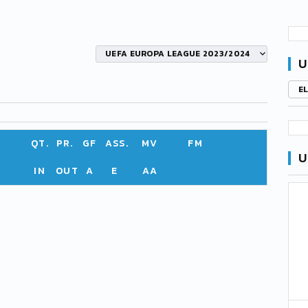
G
UEFA EUROPA LEAGUE 2023/2024
U
E
QT.
PR.
GF
ASS.
MV
FM
U
IN
OUT
A
E
AA