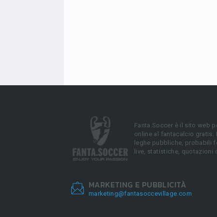
Fanta.Soccer è il sito web p
online al fantacalcio gratis.
leghe pubbliche, probabili f
live, statistiche, quotazioni 
MARKETING E PUBBLICITÀ
marketing@fantasoccevillage.com