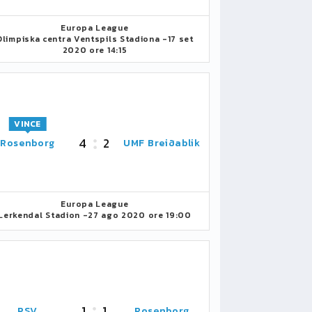
Europa League
Olimpiska centra Ventspils Stadiona -
17 set
2020 ore 14:15
VINCE
4
2
Rosenborg
UMF Breiðablik
Europa League
Lerkendal Stadion -
27 ago 2020 ore 19:00
1
1
PSV
Rosenborg