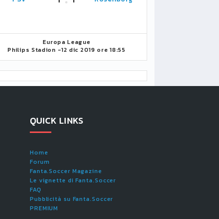
Europa League
Philips Stadion -
12 dic 2019 ore 18:55
QUICK LINKS
Home
Forum
Fanta.Soccer Magazine
Le vignette di Fanta.Soccer
FAQ
Pubblicità su Fanta.Soccer
PREMIUM