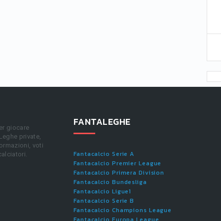
FANTALEGHE
er giocare
 Leghe private,
ormazioni, voti
Fantacalcio Serie A
calciatori.
Fantacalcio Premier League
Fantacalcio Primera Division
Fantacalcio Bundesliga
Fantacalcio Ligue1
Fantacalcio Serie B
Fantacalcio Champions League
Fantacalcio Europa League