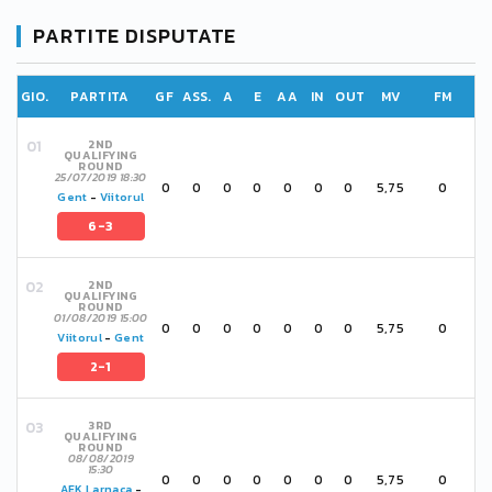
PARTITE DISPUTATE
GIO.
PARTITA
GF
ASS.
A
E
AA
IN
OUT
MV
FM
2ND
QUALIFYING
ROUND
25/07/2019 18:30
0
0
0
0
0
0
0
5,75
0
Gent
-
Viitorul
6-3
2ND
QUALIFYING
ROUND
01/08/2019 15:00
0
0
0
0
0
0
0
5,75
0
Viitorul
-
Gent
2-1
3RD
QUALIFYING
ROUND
08/08/2019
15:30
0
0
0
0
0
0
0
5,75
0
AEK Larnaca
-