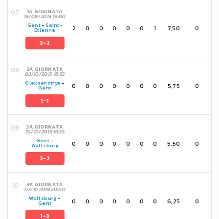
1A GIORNATA
19/09/2019 19:00
Gent
-
Saint-
2
0
0
0
0
0
1
7,50
0
Etienne
3-2
2A GIORNATA
03/10/2019 16:55
Oleksandriya
-
0
0
0
0
0
0
0
5,75
0
Gent
1-1
3A GIORNATA
24/10/2019 16:55
Gent
-
0
0
0
0
0
0
0
5,50
0
Wolfsburg
2-2
4A GIORNATA
07/11/2019 20:00
Wolfsburg
-
0
0
0
0
0
0
0
6,25
0
Gent
1-3