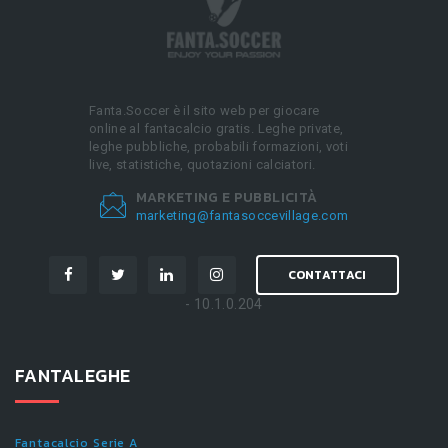
Fanta.Soccer è il sito web per giocare
online al fantacalcio gratis. Leghe private,
leghe pubbliche, probabili formazioni, voti
live, statistiche, quotazioni calciatori.
MARKETING E PUBBLICITÀ
marketing@fantasoccevillage.com
CONTATTACI
- 10.1.0.204
FANTALEGHE
Fantacalcio Serie A