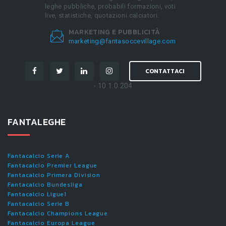
leghe pubbliche, probabili formazioni, voti
live, statistiche, quotazioni calciatori.
MARKETING E PUBBLICITÀ
marketing@fantasoccevillage.com
CONTATTACI
- 10.1.0.204
FANTALEGHE
Fantacalcio Serie A
Fantacalcio Premier League
Fantacalcio Primera Division
Fantacalcio Bundesliga
Fantacalcio Ligue1
Fantacalcio Serie B
Fantacalcio Champions League
Fantacalcio Europa League