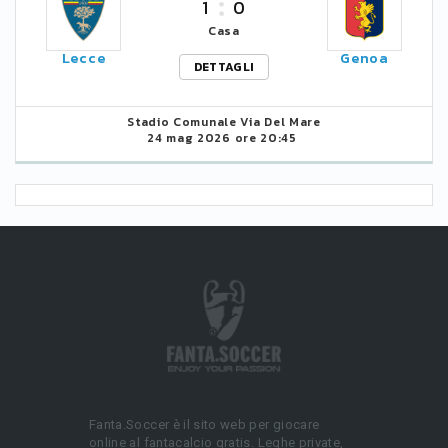
1
0
Casa
Lecce
Genoa
DETTAGLI
Stadio Comunale Via Del Mare
24 mag 2026 ore 20:45
Fanta.Soccer è il sito web per giocare
online al fantacalcio gratis. Leghe private,