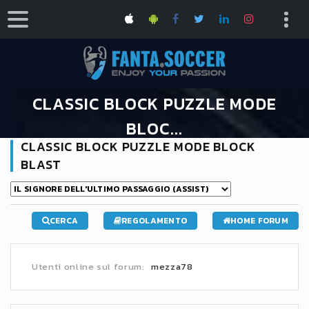
CLASSIC BLOCK PUZZLE MODE
BLOC...
CLASSIC BLOCK PUZZLE MODE BLOCK
HOME
OFFRO/CERCO PARTECIPANTI
BLAST
CLASSIC BLOCK PUZZLE MODE BLOCK BLAST
CERCA
REGOLAMENTO
HOME FORUM
Utenti online sul forum:
mezza78