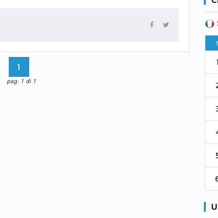
SERIE B
CA
CLASSIFICA
Pt
Squadra
PG
Pt
1
Parma
76
38
76
1
pag. 1 di 1
2
Como 1907
67
38
73
3
Venezia
61
38
70
4
Cremonese
59
38
67
5
Catanzaro
55
38
60
6
Palermo
53
38
56
U