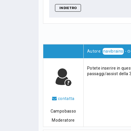
INDIETRO
Autore:
navibrains
-
Potete inserire in ques
passaggi/assist della 
contatta
Campobasso
Moderatore