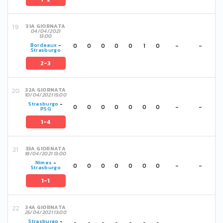
31A GIORNATA
04/04/2021
13:00
0
0
0
0
0
1
0
-
-
Bordeaux
-
Strasburgo
2-3
32A GIORNATA
10/04/2021 15:00
Strasburgo
-
0
0
0
0
0
0
0
-
-
PSG
1-4
33A GIORNATA
18/04/2021 13:00
Nimes
-
0
0
0
0
0
0
0
-
-
Strasburgo
1-1
34A GIORNATA
25/04/2021 13:00
Strasburgo
-