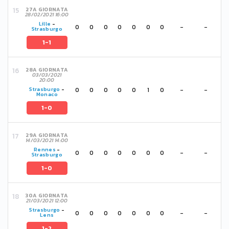
27A GIORNATA
28/02/2021 16:00
Lille
-
0
0
0
0
0
0
0
-
-
Strasburgo
1-1
28A GIORNATA
03/03/2021
20:00
0
0
0
0
0
1
0
-
-
Strasburgo
-
Monaco
1-0
29A GIORNATA
14/03/2021 14:00
Rennes
-
0
0
0
0
0
0
0
-
-
Strasburgo
1-0
30A GIORNATA
21/03/2021 12:00
Strasburgo
-
0
0
0
0
0
0
0
-
-
Lens
1-2