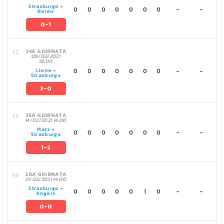
Strasburgo
-
0
0
0
0
0
0
0
-
-
Reims
0-1
24A GIORNATA
06/02/2021
18:00
0
0
0
0
0
0
0
-
-
Lione
-
Strasburgo
3-0
25A GIORNATA
14/02/2021 14:00
Metz
-
0
0
0
0
0
0
0
-
-
Strasburgo
1-2
26A GIORNATA
21/02/2021 14:00
Strasburgo
-
0
0
0
0
0
1
0
-
-
Angers
0-0