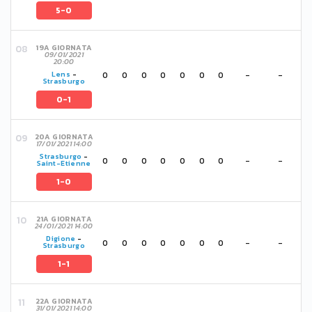
5-0
19A GIORNATA
09/01/2021
20:00
0
0
0
0
0
0
0
-
-
Lens
-
Strasburgo
0-1
20A GIORNATA
17/01/2021 14:00
Strasburgo
-
0
0
0
0
0
0
0
-
-
Saint-Etienne
1-0
21A GIORNATA
24/01/2021 14:00
Digione
-
0
0
0
0
0
0
0
-
-
Strasburgo
1-1
22A GIORNATA
31/01/2021 14:00