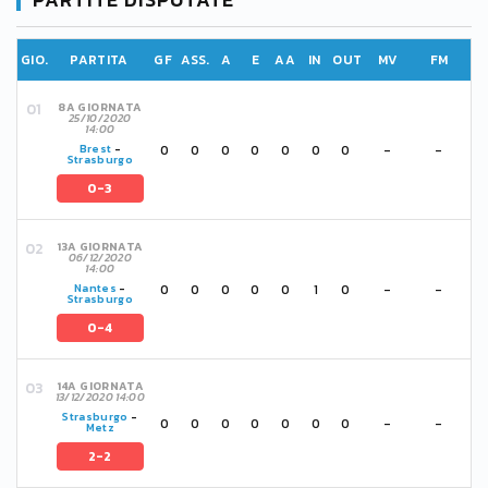
GIO.
PARTITA
GF
ASS.
A
E
AA
IN
OUT
MV
FM
8A GIORNATA
25/10/2020
14:00
0
0
0
0
0
0
0
-
-
Brest
-
Strasburgo
0-3
13A GIORNATA
06/12/2020
14:00
0
0
0
0
0
1
0
-
-
Nantes
-
Strasburgo
0-4
14A GIORNATA
13/12/2020 14:00
Strasburgo
-
0
0
0
0
0
0
0
-
-
Metz
2-2