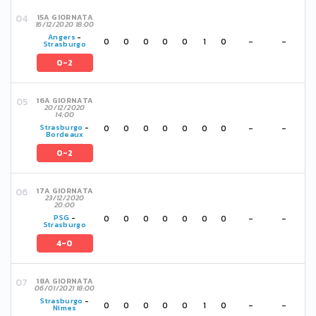
15A GIORNATA
16/12/2020 18:00
Angers
-
0
0
0
0
0
1
0
-
-
Strasburgo
0-2
16A GIORNATA
20/12/2020
14:00
0
0
0
0
0
0
0
-
-
Strasburgo
-
Bordeaux
0-2
17A GIORNATA
23/12/2020
20:00
0
0
0
0
0
0
0
-
-
PSG
-
Strasburgo
4-0
18A GIORNATA
06/01/2021 18:00
Strasburgo
-
0
0
0
0
0
1
0
-
-
Nimes