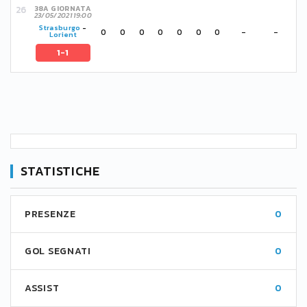
38A GIORNATA
23/05/2021 19:00
Strasburgo
-
0
0
0
0
0
0
0
-
-
Lorient
1-1
STATISTICHE
PRESENZE
0
GOL SEGNATI
0
ASSIST
0