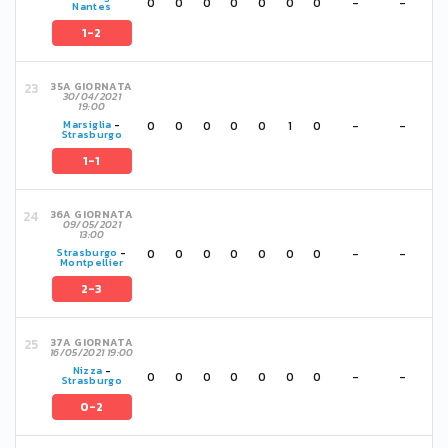
0
0
0
0
0
0
0
-
-
Nantes
1-2
35A GIORNATA
30/04/2021
19:00
0
0
0
0
0
1
0
-
-
Marsiglia
-
Strasburgo
1-1
36A GIORNATA
09/05/2021
13:00
0
0
0
0
0
0
0
-
-
Strasburgo
-
Montpellier
2-3
37A GIORNATA
16/05/2021 19:00
Nizza
-
0
0
0
0
0
0
0
-
-
Strasburgo
0-2