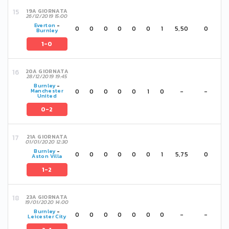
19A GIORNATA
26/12/2019 15:00
Everton
-
0
0
0
0
0
0
1
5,50
0
Burnley
1-0
20A GIORNATA
28/12/2019 19:45
Burnley
-
0
0
0
0
0
1
0
-
-
Manchester
United
0-2
21A GIORNATA
01/01/2020 12:30
Burnley
-
0
0
0
0
0
0
1
5,75
0
Aston Villa
1-2
23A GIORNATA
19/01/2020 14:00
Burnley
-
0
0
0
0
0
0
0
-
-
Leicester City