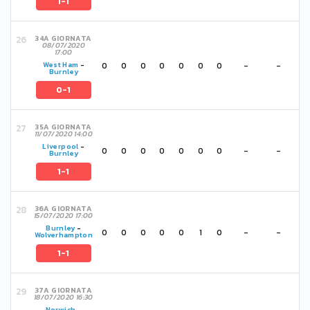
1-1
34A GIORNATA
08/07/2020
17:00
0
0
0
0
0
0
0
-
-
West Ham
-
Burnley
0-1
35A GIORNATA
11/07/2020 14:00
Liverpool
-
0
0
0
0
0
0
0
-
-
Burnley
1-1
36A GIORNATA
15/07/2020 17:00
Burnley
-
0
0
0
0
0
1
0
-
-
Wolverhampton
1-1
37A GIORNATA
18/07/2020 16:30
Norwich
-