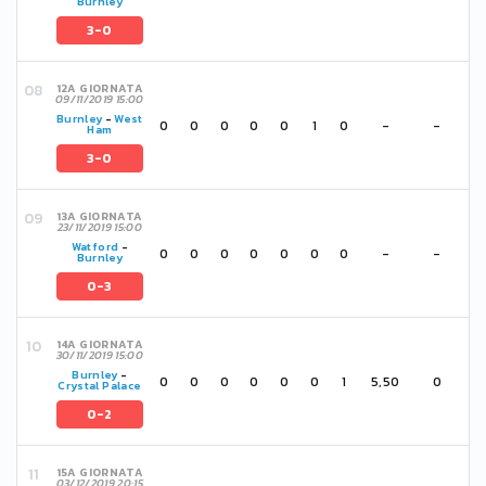
Burnley
3-0
12A GIORNATA
09/11/2019 15:00
Burnley
-
West
0
0
0
0
0
1
0
-
-
Ham
3-0
13A GIORNATA
23/11/2019 15:00
Watford
-
0
0
0
0
0
0
0
-
-
Burnley
0-3
14A GIORNATA
30/11/2019 15:00
Burnley
-
0
0
0
0
0
0
1
5,50
0
Crystal Palace
0-2
15A GIORNATA
03/12/2019 20:15