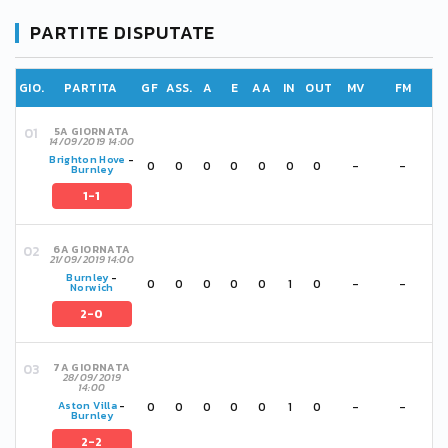
PARTITE DISPUTATE
GIO.
PARTITA
GF
ASS.
A
E
AA
IN
OUT
MV
FM
5A GIORNATA
14/09/2019 14:00
Brighton Hove
-
0
0
0
0
0
0
0
-
-
Burnley
1-1
6A GIORNATA
21/09/2019 14:00
Burnley
-
0
0
0
0
0
1
0
-
-
Norwich
2-0
7A GIORNATA
28/09/2019
14:00
0
0
0
0
0
1
0
-
-
Aston Villa
-
Burnley
2-2