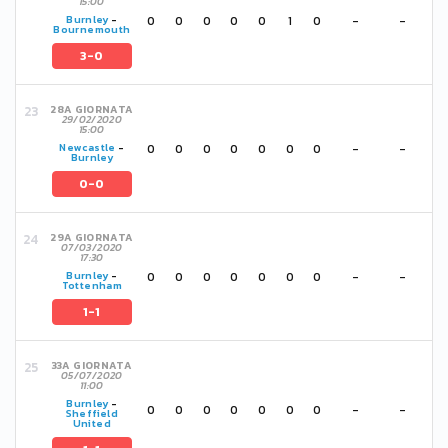
15:00
0
0
0
0
0
1
0
-
-
Burnley
-
Bournemouth
3-0
28A GIORNATA
29/02/2020
15:00
0
0
0
0
0
0
0
-
-
Newcastle
-
Burnley
0-0
29A GIORNATA
07/03/2020
17:30
0
0
0
0
0
0
0
-
-
Burnley
-
Tottenham
1-1
33A GIORNATA
05/07/2020
11:00
Burnley
-
0
0
0
0
0
0
0
-
-
Sheffield
United