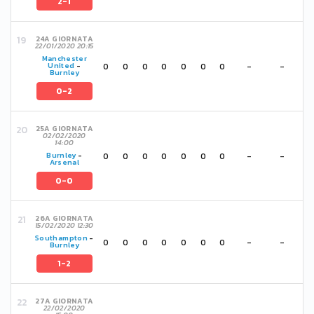
2-1
24A GIORNATA
22/01/2020 20:15
Manchester
0
0
0
0
0
0
0
-
-
United
-
Burnley
0-2
25A GIORNATA
02/02/2020
14:00
0
0
0
0
0
0
0
-
-
Burnley
-
Arsenal
0-0
26A GIORNATA
15/02/2020 12:30
Southampton
-
0
0
0
0
0
0
0
-
-
Burnley
1-2
27A GIORNATA
22/02/2020