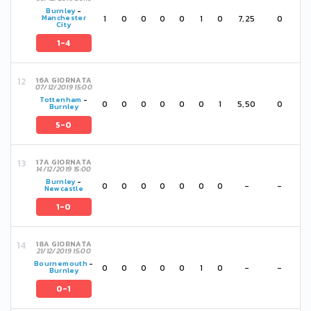
Burnley
-
1
0
0
0
0
1
0
7,25
0
Manchester
City
1-4
16A GIORNATA
07/12/2019 15:00
Tottenham
-
0
0
0
0
0
0
1
5,50
0
Burnley
5-0
17A GIORNATA
14/12/2019 15:00
Burnley
-
0
0
0
0
0
0
0
-
-
Newcastle
1-0
18A GIORNATA
21/12/2019 15:00
Bournemouth
-
0
0
0
0
0
1
0
-
-
Burnley
0-1