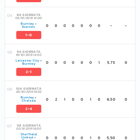
8A GIORNATA
05/10/2019 14:00
Burnley
-
0
0
0
0
0
0
0
-
-
Everton
1-0
9A GIORNATA
19/10/2019 14:00
Leicester City
-
0
0
0
0
0
0
1
5,75
0
Burnley
2-1
10A GIORNATA
26/10/2019 16:30
Burnley
-
0
2
1
0
0
1
0
6,50
0
Chelsea
2-4
11A GIORNATA
02/11/2019 15:00
Sheffield
0
0
0
0
0
1
0
5,50
0
United
-