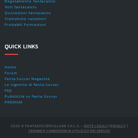
Regolamento fantacalcio
Voti fantacalcio
Quotazioni fantacalcio
Statistiche calciatori
Probabili formazioni
QUICK LINKS
Home
Forum
Fanta.Soccer Magazine
Le vignette di Fanta.Soccer
FAQ
Pubblicità su Fanta.Soccer
PREMIUM
2026
©
FANTASOCCERVILLAGE S.R.L.S.
-
NOTE LEGALI
|
PRIVACY
|
TERMINI E CONDIZIONI DI UTILIZZO DEI SERVIZI