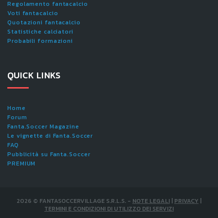
Regolamento fantacalcio
Voti fantacalcio
Quotazioni fantacalcio
Statistiche calciatori
Probabili formazioni
QUICK LINKS
Home
Forum
Fanta.Soccer Magazine
Le vignette di Fanta.Soccer
FAQ
Pubblicità su Fanta.Soccer
PREMIUM
2026
©
FANTASOCCERVILLAGE S.R.L.S.
-
NOTE LEGALI
|
PRIVACY
|
TERMINI E CONDIZIONI DI UTILIZZO DEI SERVIZI