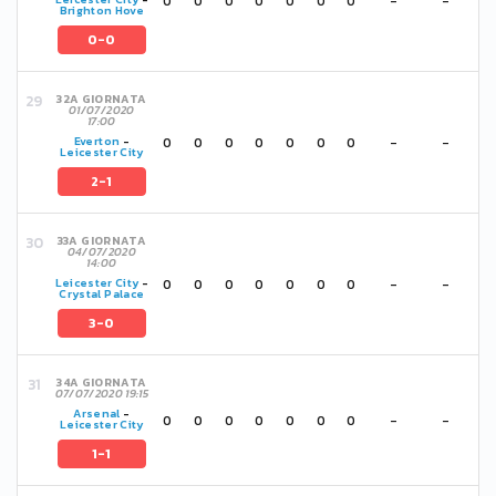
0
0
0
0
0
0
0
-
-
Brighton Hove
0-0
32A GIORNATA
01/07/2020
17:00
0
0
0
0
0
0
0
-
-
Everton
-
Leicester City
2-1
33A GIORNATA
04/07/2020
14:00
0
0
0
0
0
0
0
-
-
Leicester City
-
Crystal Palace
3-0
34A GIORNATA
07/07/2020 19:15
Arsenal
-
0
0
0
0
0
0
0
-
-
Leicester City
1-1