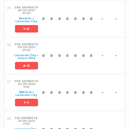
28A GIORNATA
28/02/2020
20:00
0
0
0
0
0
0
0
-
-
Norwich
-
Leicester City
1-0
29A GIORNATA
09/03/2020
20:00
0
0
0
0
0
0
0
-
-
Leicester City
-
Aston Villa
4-0
30A GIORNATA
20/06/2020
11:30
0
0
0
0
0
0
0
-
-
Watford
-
Leicester City
1-1
31A GIORNATA
23/06/2020
17:00
Leicester City
-