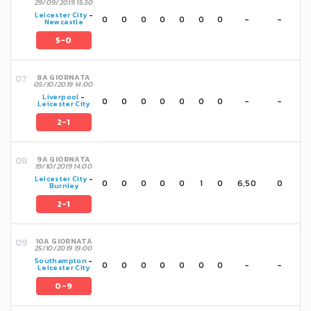
29/09/2019 15:30
Leicester City
-
0
0
0
0
0
0
0
-
-
Newcastle
5-0
8A GIORNATA
05/10/2019 14:00
Liverpool
-
0
0
0
0
0
0
0
-
-
Leicester City
2-1
9A GIORNATA
19/10/2019 14:00
Leicester City
-
0
0
0
0
0
1
0
6,50
0
Burnley
2-1
10A GIORNATA
25/10/2019 19:00
Southampton
-
0
0
0
0
0
0
0
-
-
Leicester City
0-9