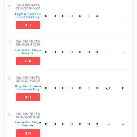
11A GIORNATA
03/11/2019 14:00
Crystal Palace
-
0
0
0
0
0
1
0
-
-
Leicester City
0-2
12A GIORNATA
09/11/2019 17:30
Leicester City
-
0
0
0
0
0
0
0
-
-
Arsenal
2-0
13A GIORNATA
23/11/2019 15:00
Brighton Hove
-
0
0
0
0
0
1
0
6,75
0
Leicester City
0-2
14A GIORNATA
01/12/2019 16:30
Leicester City
-
0
0
0
0
0
0
0
-
-
Everton
2-1