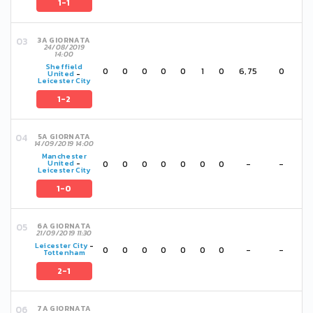
1-1
3A GIORNATA
24/08/2019
14:00
Sheffield
0
0
0
0
0
1
0
6,75
0
United
-
Leicester City
1-2
5A GIORNATA
14/09/2019 14:00
Manchester
0
0
0
0
0
0
0
-
-
United
-
Leicester City
1-0
6A GIORNATA
21/09/2019 11:30
Leicester City
-
0
0
0
0
0
0
0
-
-
Tottenham
2-1
7A GIORNATA