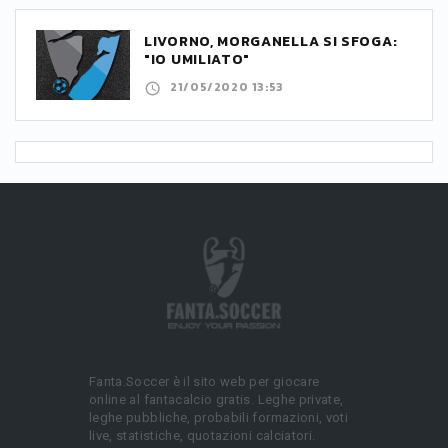
LIVORNO, MORGANELLA SI SFOGA:
"IO UMILIATO"
21/05/2020 13:53
Fanta.Soccer è il sito web per giocare
online al fantacalcio gratis. Leghe private,
leghe pubbliche, probabili formazioni, voti
live, statistiche, quotazioni calciatori.