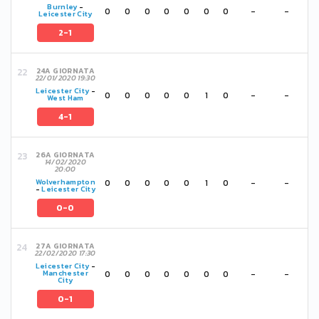
Burnley
-
0
0
0
0
0
0
0
-
-
Leicester City
2-1
24A GIORNATA
22/01/2020 19:30
Leicester City
-
0
0
0
0
0
1
0
-
-
West Ham
4-1
26A GIORNATA
14/02/2020
20:00
0
0
0
0
0
1
0
-
-
Wolverhampton
-
Leicester City
0-0
27A GIORNATA
22/02/2020 17:30
Leicester City
-
0
0
0
0
0
0
0
-
-
Manchester
City
0-1