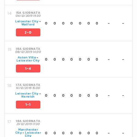
15A GIORNATA
04/12/2019 19:30
Leicester City
-
0
0
0
0
0
0
0
-
-
Watford
2-0
16A GIORNATA
08/12/2019 14:00
Aston Villa
-
0
0
0
0
0
0
0
-
-
Leicester City
1-4
17A GIORNATA
14/12/2019 15:00
Leicester City
-
0
0
0
0
0
0
0
-
-
Norwich
1-1
18A GIORNATA
21/12/2019 17:30
Manchester
0
0
0
0
0
0
0
-
-
City
-
Leicester
City