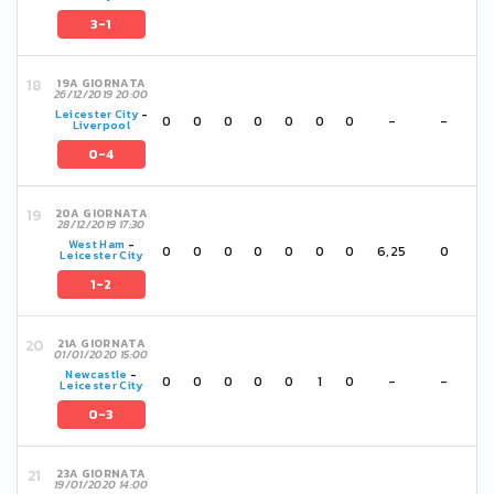
3-1
19A GIORNATA
26/12/2019 20:00
Leicester City
-
0
0
0
0
0
0
0
-
-
Liverpool
0-4
20A GIORNATA
28/12/2019 17:30
West Ham
-
0
0
0
0
0
0
0
6,25
0
Leicester City
1-2
21A GIORNATA
01/01/2020 15:00
Newcastle
-
0
0
0
0
0
1
0
-
-
Leicester City
0-3
23A GIORNATA
19/01/2020 14:00