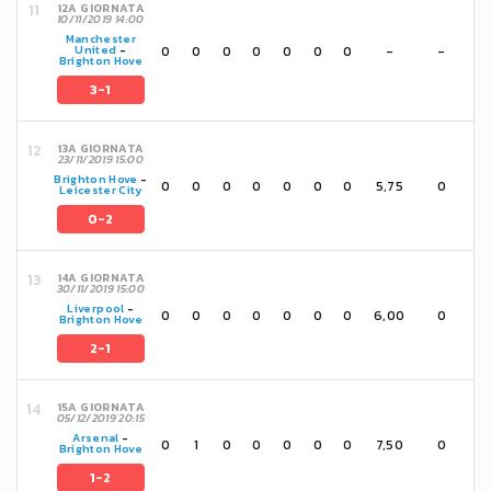
12A GIORNATA
10/11/2019 14:00
Manchester
0
0
0
0
0
0
0
-
-
United
-
Brighton Hove
3-1
13A GIORNATA
23/11/2019 15:00
Brighton Hove
-
0
0
0
0
0
0
0
5,75
0
Leicester City
0-2
14A GIORNATA
30/11/2019 15:00
Liverpool
-
0
0
0
0
0
0
0
6,00
0
Brighton Hove
2-1
15A GIORNATA
05/12/2019 20:15
Arsenal
-
0
1
0
0
0
0
0
7,50
0
Brighton Hove
1-2