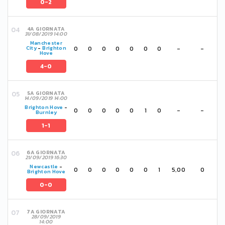
0-2
4A GIORNATA
31/08/2019 14:00
Manchester
0
0
0
0
0
0
0
-
-
City
-
Brighton
Hove
4-0
5A GIORNATA
14/09/2019 14:00
Brighton Hove
-
0
0
0
0
0
1
0
-
-
Burnley
1-1
6A GIORNATA
21/09/2019 16:30
Newcastle
-
0
0
0
0
0
0
1
5,00
0
Brighton Hove
0-0
7A GIORNATA
28/09/2019
14:00