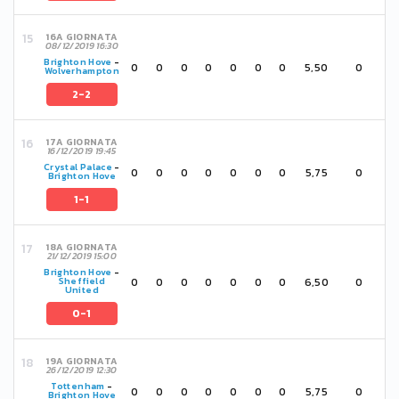
16A GIORNATA
08/12/2019 16:30
Brighton Hove
-
0
0
0
0
0
0
0
5,50
0
Wolverhampton
2-2
17A GIORNATA
16/12/2019 19:45
Crystal Palace
-
0
0
0
0
0
0
0
5,75
0
Brighton Hove
1-1
18A GIORNATA
21/12/2019 15:00
Brighton Hove
-
0
0
0
0
0
0
0
6,50
0
Sheffield
United
0-1
19A GIORNATA
26/12/2019 12:30
Tottenham
-
0
0
0
0
0
0
0
5,75
0
Brighton Hove