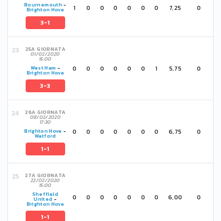
Bournemouth
-
1
0
0
0
0
0
0
7,25
0
Brighton Hove
3-1
25A GIORNATA
01/02/2020
15:00
0
0
0
0
0
0
1
5,75
0
West Ham
-
Brighton Hove
3-3
26A GIORNATA
08/02/2020
17:30
0
0
0
0
0
0
0
6,75
0
Brighton Hove
-
Watford
1-1
27A GIORNATA
22/02/2020
15:00
Sheffield
0
0
0
0
0
0
0
6,00
0
United
-
Brighton Hove
1-1