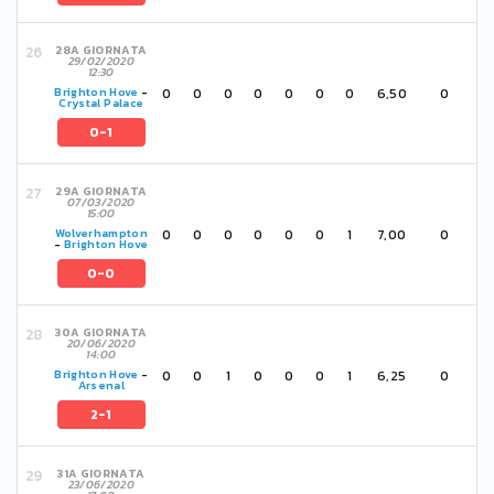
28A GIORNATA
29/02/2020
12:30
0
0
0
0
0
0
0
6,50
0
Brighton Hove
-
Crystal Palace
0-1
29A GIORNATA
07/03/2020
15:00
0
0
0
0
0
0
1
7,00
0
Wolverhampton
-
Brighton Hove
0-0
30A GIORNATA
20/06/2020
14:00
0
0
1
0
0
0
1
6,25
0
Brighton Hove
-
Arsenal
2-1
31A GIORNATA
23/06/2020