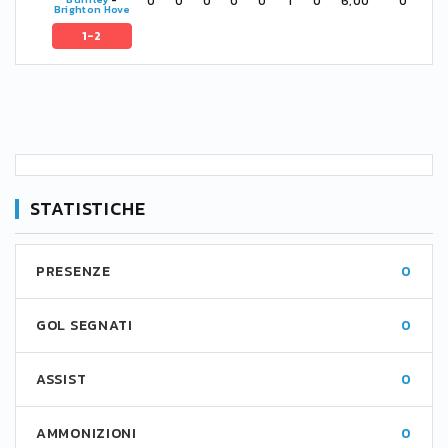
0
0
0
0
0
1
0
6,00
0
Brighton Hove
1-2
STATISTICHE
PRESENZE
0
GOL SEGNATI
0
ASSIST
0
AMMONIZIONI
0