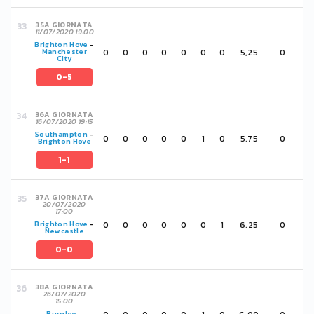
35A GIORNATA
11/07/2020 19:00
Brighton Hove
-
0
0
0
0
0
0
0
5,25
0
Manchester
City
0-5
36A GIORNATA
16/07/2020 19:15
Southampton
-
0
0
0
0
0
1
0
5,75
0
Brighton Hove
1-1
37A GIORNATA
20/07/2020
17:00
0
0
0
0
0
0
1
6,25
0
Brighton Hove
-
Newcastle
0-0
38A GIORNATA
26/07/2020
15:00
Burnley
-