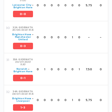
17:00
0
0
0
0
0
0
0
5,75
0
Leicester City
-
Brighton Hove
0-0
32A GIORNATA
30/06/2020 19:15
Brighton Hove
-
0
0
0
0
0
1
0
-
-
Manchester
United
0-3
33A GIORNATA
04/07/2020
11:30
0
1
0
0
0
0
1
7,50
0
Norwich
-
Brighton Hove
0-1
34A GIORNATA
08/07/2020 19:15
Brighton Hove
-
0
0
0
0
0
1
0
5,75
0
Liverpool
1-3