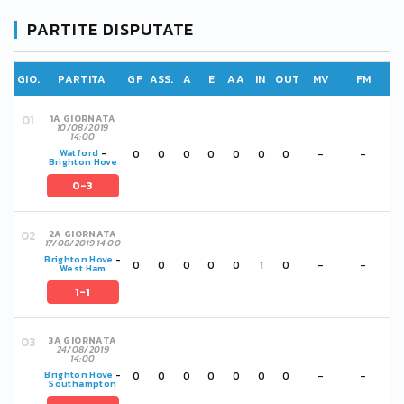
PARTITE DISPUTATE
GIO.
PARTITA
GF
ASS.
A
E
AA
IN
OUT
MV
FM
1A GIORNATA
10/08/2019
14:00
0
0
0
0
0
0
0
-
-
Watford
-
Brighton Hove
0-3
2A GIORNATA
17/08/2019 14:00
Brighton Hove
-
0
0
0
0
0
1
0
-
-
West Ham
1-1
3A GIORNATA
24/08/2019
14:00
0
0
0
0
0
0
0
-
-
Brighton Hove
-
Southampton