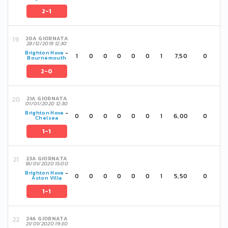
2-1
20A GIORNATA
28/12/2019 12:30
Brighton Hove
-
1
0
0
0
0
0
1
7,50
0
Bournemouth
2-0
21A GIORNATA
01/01/2020 12:30
Brighton Hove
-
0
0
0
0
0
0
1
6,00
0
Chelsea
1-1
23A GIORNATA
18/01/2020 15:00
Brighton Hove
-
0
0
0
0
0
0
1
5,50
0
Aston Villa
1-1
24A GIORNATA
21/01/2020 19:30