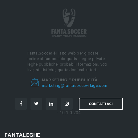
Fanta.Soccer è il sito web per giocare
online al fantacalcio gratis. Leghe private,
leghe pubbliche, probabili formazioni, voti
live, statistiche, quotazioni calciatori.
MARKETING E PUBBLICITÀ
marketing@fantasoccevillage.com
CONTATTACI
- 10.1.0.204
FANTALEGHE