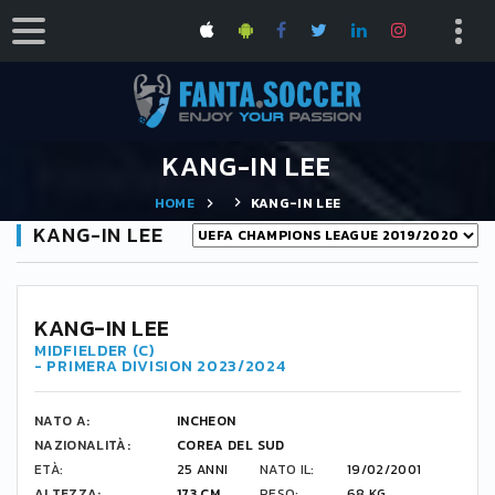
KANG-IN LEE
HOME
KANG-IN LEE
KANG-IN LEE
KANG-IN LEE
MIDFIELDER (C)
- PRIMERA DIVISION 2023/2024
NATO A:
INCHEON
NAZIONALITÀ:
COREA DEL SUD
ETÀ:
25 ANNI
NATO IL:
19/02/2001
ALTEZZA:
173 CM
PESO:
68 KG