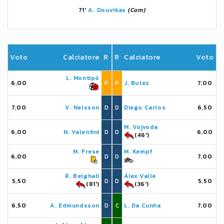
71'
A. Douvikas
(Com)
Voto
Calciatore
R
R
Calciatore
Voto
L. Montipò
6,00
P
P
J. Butez
7,00
7,00
V. Nelsson
D
D
Diego Carlos
6,50
M. Vojvoda
6,00
N. Valentini
D
D
6,00
(46')
M. Frese
M. Kempf
6,00
D
D
7,00
R. Belghali
Álex Valle
5,50
D
D
5,50
(81')
(36')
6,50
A. Edmundsson
D
C
L. Da Cunha
7,00