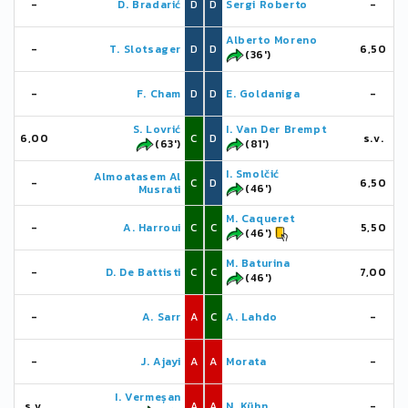
-
D. Bradarić
D
D
Sergi Roberto
-
Alberto Moreno
-
T. Slotsager
D
D
6,50
(36')
-
F. Cham
D
D
E. Goldaniga
-
S. Lovrić
I. Van Der Brempt
6,00
C
D
s.v.
(63')
(81')
I. Smolčić
Almoatasem Al
-
C
D
6,50
(46')
Musrati
M. Caqueret
-
A. Harroui
C
C
5,50
(46')
M. Baturina
-
D. De Battisti
C
C
7,00
(46')
-
A. Sarr
A
C
A. Lahdo
-
-
J. Ajayi
A
A
Morata
-
I. Vermeșan
s.v.
A
A
N. Kühn
-