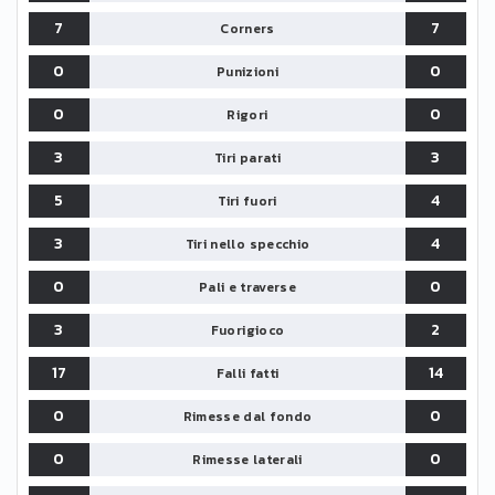
7
7
Corners
0
0
Punizioni
0
0
Rigori
3
3
Tiri parati
5
4
Tiri fuori
3
4
Tiri nello specchio
0
0
Pali e traverse
3
2
Fuorigioco
17
14
Falli fatti
0
0
Rimesse dal fondo
0
0
Rimesse laterali