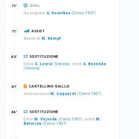
GOAL
71'
Ha segnato
A. Douvikas
(
Como 1907
)
ASSIST
71'
Assist di
M. Kempf
SOSTITUZIONE
63'
Entra
S. Lovrić
(
Verona
), esce
A. Bernede
(
Verona
)
CARTELLINO GIALLO
61'
Ammonizione
M. Caqueret
(
Como 1907
)
SOSTITUZIONE
46'
Esce
M. Vojvoda
(
Como 1907
), entra
M.
Baturina
(
Como 1907
)