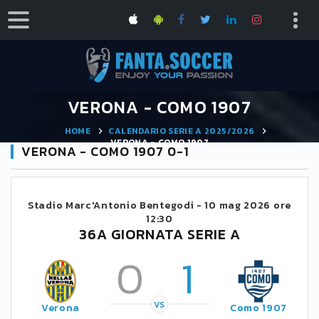
VERONA - COMO 1907
HOME
CALENDARIO SERIE A 2025/2026
VERONA - COMO 1907
VERONA - COMO 1907 0-1
Stadio Marc'Antonio Bentegodi -
10 mag 2026 ore
12:30
36A GIORNATA SERIE A
0
1
VS
Verona
Como 1907