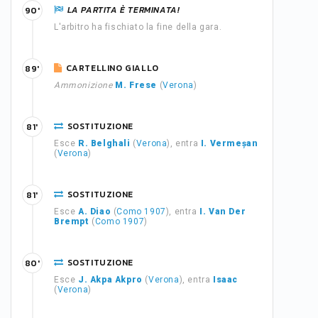
LA PARTITA È TERMINATA!
90'
L'arbitro ha fischiato la fine della gara.
CARTELLINO GIALLO
89'
Ammonizione
M. Frese
(
Verona
)
SOSTITUZIONE
81'
Esce
R. Belghali
(
Verona
), entra
I. Vermeșan
(
Verona
)
SOSTITUZIONE
81'
Esce
A. Diao
(
Como 1907
), entra
I. Van Der
Brempt
(
Como 1907
)
SOSTITUZIONE
80'
Esce
J. Akpa Akpro
(
Verona
), entra
Isaac
(
Verona
)