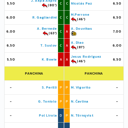
J. Akpa Akpro
5,50
C
C
Nicolás Paz
6,50
(80')
M.Perrone
6,00
R. Gagliardini
C
C
6,50
(46')
A. Bernede
A. Douvikas
6,00
C
A
7,00
(63')
A. Diao
6,50
T. Suslov
C
A
6,00
(81')
Jesus Rodríguez
5,50
K. Bowie
A
A
6,50
(46')
PANCHINA
PANCHINA
-
S. Perilli
P
P
M. Vigorito
-
-
G. Toniolo
P
P
N. Čavlina
-
-
Pol Lirola
D
P
N. Törnqvist
-