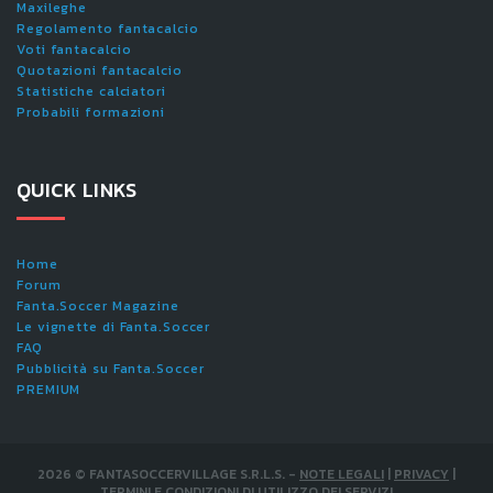
Maxileghe
Regolamento fantacalcio
Voti fantacalcio
Quotazioni fantacalcio
Statistiche calciatori
Probabili formazioni
QUICK LINKS
Home
Forum
Fanta.Soccer Magazine
Le vignette di Fanta.Soccer
FAQ
Pubblicità su Fanta.Soccer
PREMIUM
2026
©
FANTASOCCERVILLAGE S.R.L.S.
-
NOTE LEGALI
|
PRIVACY
|
TERMINI E CONDIZIONI DI UTILIZZO DEI SERVIZI