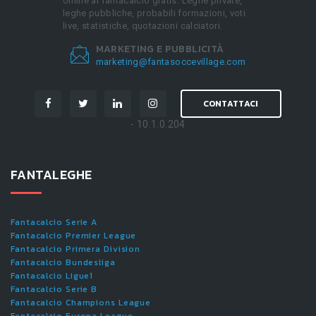
online al fantacalcio gratis. Leghe private,
leghe pubbliche, probabili formazioni, voti
live, statistiche, quotazioni calciatori.
MARKETING E PUBBLICITÀ
marketing@fantasoccevillage.com
CONTATTACI
- 10.1.0.204
FANTALEGHE
Fantacalcio Serie A
Fantacalcio Premier League
Fantacalcio Primera Division
Fantacalcio Bundesliga
Fantacalcio Ligue1
Fantacalcio Serie B
Fantacalcio Champions League