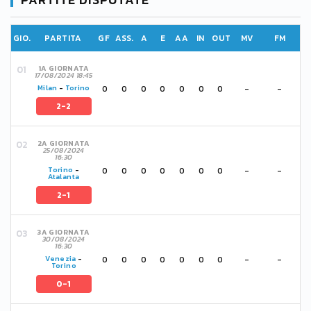
GIO.
PARTITA
GF
ASS.
A
E
AA
IN
OUT
MV
FM
1A GIORNATA
17/08/2024 18:45
0
0
0
0
0
0
0
-
-
Milan
-
Torino
2-2
2A GIORNATA
25/08/2024
16:30
0
0
0
0
0
0
0
-
-
Torino
-
Atalanta
2-1
3A GIORNATA
30/08/2024
16:30
0
0
0
0
0
0
0
-
-
Venezia
-
Torino
0-1