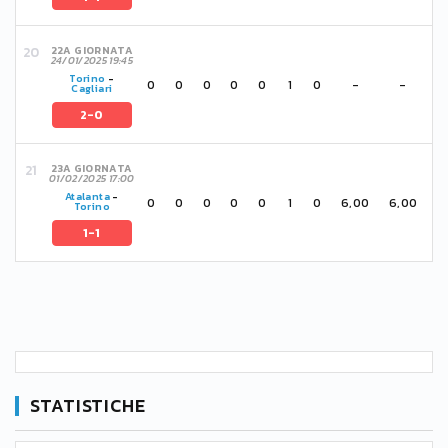
22A GIORNATA
24/01/2025 19:45
Torino
-
0
0
0
0
0
1
0
-
-
Cagliari
2-0
23A GIORNATA
01/02/2025 17:00
Atalanta
-
0
0
0
0
0
1
0
6,00
6,00
Torino
1-1
STATISTICHE