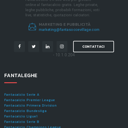
online al fantacalcio gratis. Leghe private,
leghe pubbliche, probabili formazioni, voti
live, statistiche, quotazioni calciatori.
MARKETING E PUBBLICITÀ
marketing@fantasoccevillage.com
CONTATTACI
- 10.1.0.204
FANTALEGHE
Fantacalcio Serie A
Fantacalcio Premier League
Fantacalcio Primera Division
Fantacalcio Bundesliga
Fantacalcio Ligue1
Fantacalcio Serie B
Fantacalcio Champions League