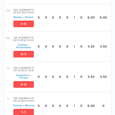
10A GIORNATA
31/10/2024 19:45
0
0
0
0
0
1
0
6,00
6,00
Roma
-
Torino
1-0
11A GIORNATA
03/11/2024 14:00
Torino
-
0
0
0
0
0
1
0
5,50
5,50
Fiorentina
0-1
12A GIORNATA
09/11/2024 19:45
Juventus
-
0
0
0
0
0
1
0
5,50
5,50
Torino
2-0
13A GIORNATA
24/11/2024 14:00
0
0
0
0
0
1
0
6,00
0
Torino
-
Monza
1-1