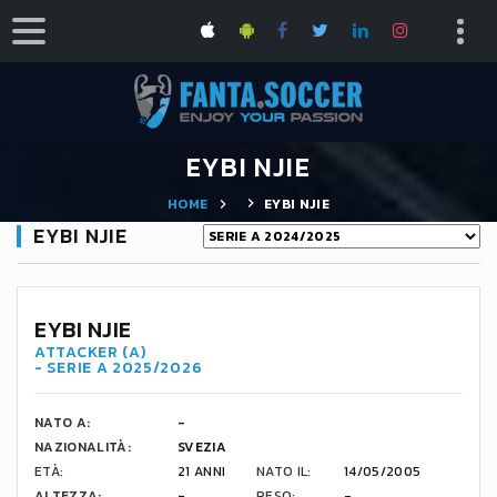
EYBI NJIE
HOME
EYBI NJIE
EYBI NJIE
92
EYBI NJIE
ATTACKER (A)
- SERIE A 2025/2026
NATO A:
-
NAZIONALITÀ:
SVEZIA
ETÀ:
21 ANNI
NATO IL:
14/05/2005
ALTEZZA:
-
PESO:
-