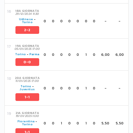
18A GIORNATA
29/12/2024 11:30
Udinese
-
0
0
0
0
0
0
0
-
-
Torino
2-2
19A GIORNATA
05/01/2025 17:00
0
0
0
0
0
1
0
6,00
6,00
Torino
-
Parma
0-0
20A GIORNATA
11/01/2025 17:00
Torino
-
0
0
0
0
0
1
0
-
-
Juventus
1-1
21A GIORNATA
19/01/2025 11:30
Fiorentina
-
0
0
1
0
0
1
0
5,50
5,50
Torino
1-1