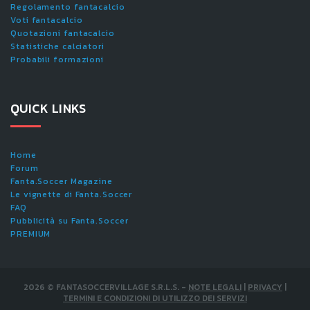
Regolamento fantacalcio
Voti fantacalcio
Quotazioni fantacalcio
Statistiche calciatori
Probabili formazioni
QUICK LINKS
Home
Forum
Fanta.Soccer Magazine
Le vignette di Fanta.Soccer
FAQ
Pubblicità su Fanta.Soccer
PREMIUM
2026
©
FANTASOCCERVILLAGE S.R.L.S.
-
NOTE LEGALI
|
PRIVACY
|
TERMINI E CONDIZIONI DI UTILIZZO DEI SERVIZI