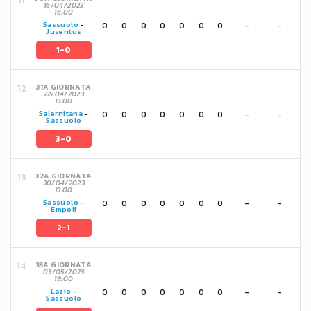
16/04/2023
16:00
0
0
0
0
0
0
0
-
-
Sassuolo
-
Juventus
1-0
31A GIORNATA
22/04/2023
13:00
0
0
0
0
0
0
0
-
-
Salernitana
-
Sassuolo
3-0
32A GIORNATA
30/04/2023
13:00
0
0
0
0
0
0
0
-
-
Sassuolo
-
Empoli
2-1
33A GIORNATA
03/05/2023
19:00
0
0
0
0
0
0
0
-
-
Lazio
-
Sassuolo