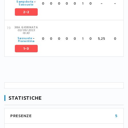
Sampdoria
-
0
0
0
0
0
1
0
-
-
Sassuolo
2-2
38A GIORNATA
02/06/2023
18:30
0
0
0
0
0
1
0
5,25
0
Sassuolo
-
Fiorentina
1-3
STATISTICHE
PRESENZE
5