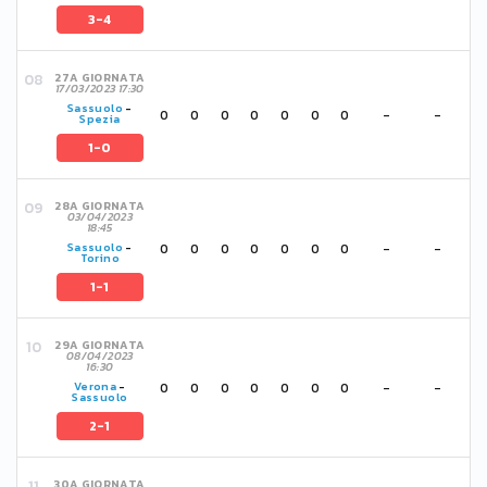
3-4
27A GIORNATA
17/03/2023 17:30
Sassuolo
-
0
0
0
0
0
0
0
-
-
Spezia
1-0
28A GIORNATA
03/04/2023
18:45
0
0
0
0
0
0
0
-
-
Sassuolo
-
Torino
1-1
29A GIORNATA
08/04/2023
16:30
0
0
0
0
0
0
0
-
-
Verona
-
Sassuolo
2-1
30A GIORNATA