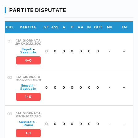
PARTITE DISPUTATE
GIO.
PARTITA
GF
ASS.
A
E
AA
IN
OUT
MV
FM
12A GIORNATA
29/10/2022 13:00
Napoli
-
0
0
0
0
0
0
0
-
-
Sassuolo
4-0
13A GIORNATA
05/11/2022 14:00
Empoli
-
0
0
0
0
0
0
0
-
-
Sassuolo
1-0
14A GIORNATA
09/11/2022 17:30
Sassuolo
-
0
0
0
0
0
0
0
-
-
Roma
1-1