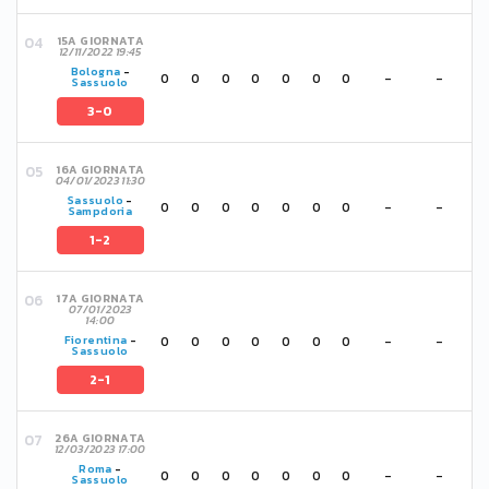
15A GIORNATA
12/11/2022 19:45
Bologna
-
0
0
0
0
0
0
0
-
-
Sassuolo
3-0
16A GIORNATA
04/01/2023 11:30
Sassuolo
-
0
0
0
0
0
0
0
-
-
Sampdoria
1-2
17A GIORNATA
07/01/2023
14:00
0
0
0
0
0
0
0
-
-
Fiorentina
-
Sassuolo
2-1
26A GIORNATA
12/03/2023 17:00
Roma
-
0
0
0
0
0
0
0
-
-
Sassuolo