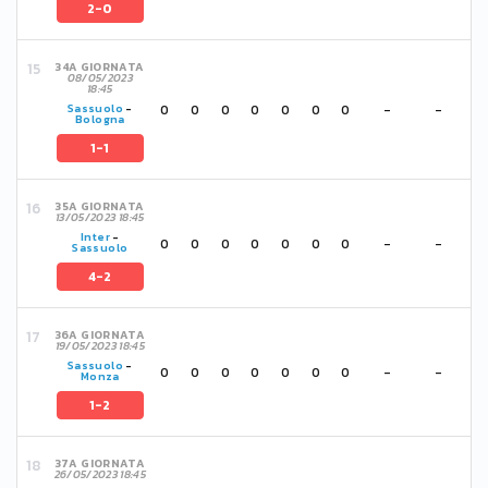
2-0
34A GIORNATA
08/05/2023
18:45
0
0
0
0
0
0
0
-
-
Sassuolo
-
Bologna
1-1
35A GIORNATA
13/05/2023 18:45
Inter
-
0
0
0
0
0
0
0
-
-
Sassuolo
4-2
36A GIORNATA
19/05/2023 18:45
Sassuolo
-
0
0
0
0
0
0
0
-
-
Monza
1-2
37A GIORNATA
26/05/2023 18:45