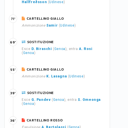
Hallfreðsson
(
Udinese
)
CARTELLINO GIALLO
71'
Ammonizione
Samir
(
Udinese
)
SOSTITUZIONE
69'
Esce
D. Biraschi
(
Genoa
), entra
A. Rosi
(
Genoa
)
CARTELLINO GIALLO
55'
Ammonizione
K. Lasagna
(
Udinese
)
SOSTITUZIONE
39'
Esce
G. Pandev
(
Genoa
), entra
S. Omeonga
(
Genoa
)
CARTELLINO ROSSO
36'
Espulsione
A. Bertolacci
(
Genoa
)