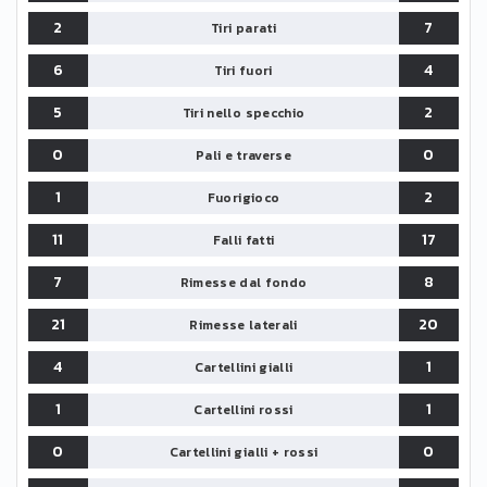
2
7
Tiri parati
6
4
Tiri fuori
5
2
Tiri nello specchio
0
0
Pali e traverse
1
2
Fuorigioco
11
17
Falli fatti
7
8
Rimesse dal fondo
21
20
Rimesse laterali
4
1
Cartellini gialli
1
1
Cartellini rossi
0
0
Cartellini gialli + rossi