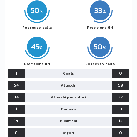
50
33
Possesso palla
Precisione tiri
45
50
Precisione tiri
Possesso palla
1
0
Goals
54
59
Attacchi
34
37
Attacchi pericolosi
1
8
Corners
19
12
Punizioni
0
0
Rigori