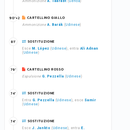
Ammonizione
A. Taarabt
(
Genoa
)
CARTELLINO GIALLO
90'+2
Ammonizione
A. Barák
(
Udinese
)
SOSTITUZIONE
81'
Esce
M. López
(
Udinese
), entra
Ali Adnan
(
Udinese
)
CARTELLINO ROSSO
79'
Espulsione
G. Pezzella
(
Udinese
)
SOSTITUZIONE
74'
Entra
G. Pezzella
(
Udinese
), esce
Samir
(
Udinese
)
SOSTITUZIONE
74'
Esce
J. Jankto
(
Udinese
), entra
E.