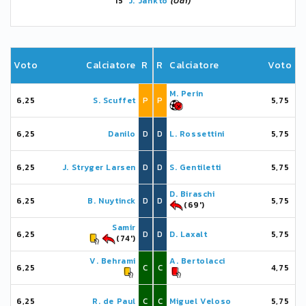
15'
J. Jankto
(Udi)
Voto
Calciatore
R
R
Calciatore
Voto
M. Perin
6,25
S. Scuffet
P
P
5,75
6,25
Danilo
D
D
L. Rossettini
5,75
6,25
J. Stryger Larsen
D
D
S. Gentiletti
5,75
D. Biraschi
6,25
B. Nuytinck
D
D
5,75
(69')
Samir
6,25
D
D
D. Laxalt
5,75
(74')
V. Behrami
A. Bertolacci
6,25
C
C
4,75
6,25
R. de Paul
C
C
Miguel Veloso
5,75