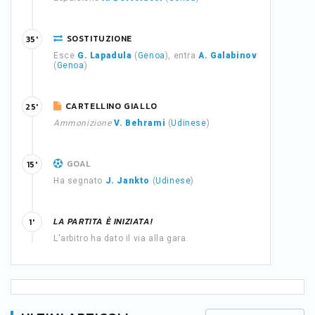
SOSTITUZIONE
35'
Esce
G. Lapadula
(
Genoa
), entra
A. Galabinov
(
Genoa
)
CARTELLINO GIALLO
25'
Ammonizione
V. Behrami
(
Udinese
)
GOAL
15'
Ha segnato
J. Jankto
(
Udinese
)
LA PARTITA È INIZIATA!
1'
L'arbitro ha dato il via alla gara.