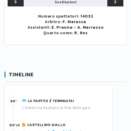
3
3
Sostituzioni
Numero spettatori:
14032
Arbitro:
F. Maresca
Assistenti:
E. Prenna
-
A. Marrazzo
Quarto uomo:
R. Ros
TIMELINE
LA PARTITA È TERMINATA!
90'
L'arbitro ha fischiato la fine della gara.
CARTELLINO GIALLO
90'+3