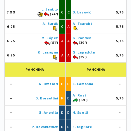
J. Jankto
7,00
C
C
D. Lazović
5,75
(74')
A. Barák
A. Taarabt
6,25
C
A
5,75
M. López
G. Pandev
6,25
A
A
5,75
(81')
(39')
K. Lasagna
G. Lapadula
6,25
A
A
5,75
(35')
PANCHINA
PANCHINA
-
A. Bizzarri
P
P
E. Lamanna
-
A. Rosi
-
D. Borsellini
P
D
5,75
(69')
-
G. Angella
D
D
N. Spolli
-
-
P. Bochniewicz
D
D
F. Migliore
-