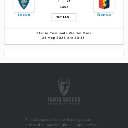
1
0
Casa
Lecce
Genoa
DETTAGLI
Stadio Comunale Via Del Mare
24 mag 2026 ore 20:45
Fanta.Soccer è il sito web per giocare
online al fantacalcio gratis. Leghe private,