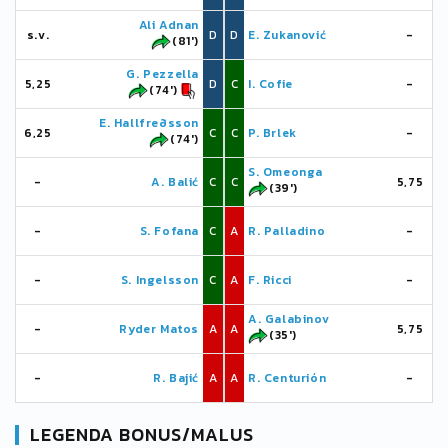
Ali Adnan
s.v.
D
D
E. Zukanović
-
(81')
G. Pezzella
5,25
D
C
I. Cofie
-
(74')
E. Hallfreðsson
6,25
C
C
P. Brlek
-
(74')
S. Omeonga
-
A. Balić
C
C
5,75
(39')
-
S. Fofana
C
A
R. Palladino
-
-
S. Ingelsson
C
A
F. Ricci
-
A. Galabinov
-
Ryder Matos
A
A
5,75
(35')
-
R. Bajić
A
A
R. Centurión
-
LEGENDA BONUS/MALUS