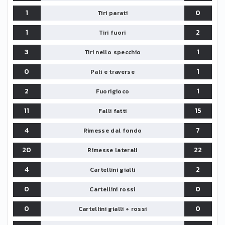
1
0
Tiri parati
1
2
Tiri fuori
3
1
Tiri nello specchio
0
1
Pali e traverse
2
1
Fuorigioco
11
15
Falli fatti
4
7
Rimesse dal fondo
20
22
Rimesse laterali
4
2
Cartellini gialli
0
0
Cartellini rossi
0
0
Cartellini gialli + rossi