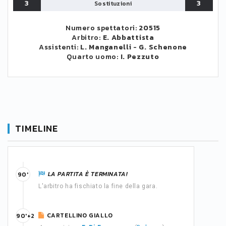
3
3
Sostituzioni
Numero spettatori:
20515
Arbitro:
E. Abbattista
Assistenti:
L. Manganelli
-
G. Schenone
Quarto uomo:
I. Pezzuto
TIMELINE
LA PARTITA È TERMINATA!
90'
L'arbitro ha fischiato la fine della gara.
CARTELLINO GIALLO
90'+2