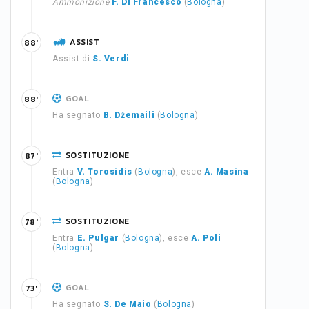
Ammonizione
F. Di Francesco
(
Bologna
)
ASSIST
88'
Assist di
S. Verdi
GOAL
88'
Ha segnato
B. Džemaili
(
Bologna
)
SOSTITUZIONE
87'
Entra
V. Torosidis
(
Bologna
), esce
A. Masina
(
Bologna
)
SOSTITUZIONE
78'
Entra
E. Pulgar
(
Bologna
), esce
A. Poli
(
Bologna
)
GOAL
73'
Ha segnato
S. De Maio
(
Bologna
)