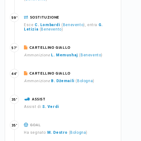
SOSTITUZIONE
59'
Esce
C. Lombardi
(
Benevento
), entra
G.
Letizia
(
Benevento
)
CARTELLINO GIALLO
57'
Ammonizione
L. Memushaj
(
Benevento
)
CARTELLINO GIALLO
44'
Ammonizione
B. Džemaili
(
Bologna
)
ASSIST
35'
Assist di
S. Verdi
GOAL
35'
Ha segnato
M. Destro
(
Bologna
)