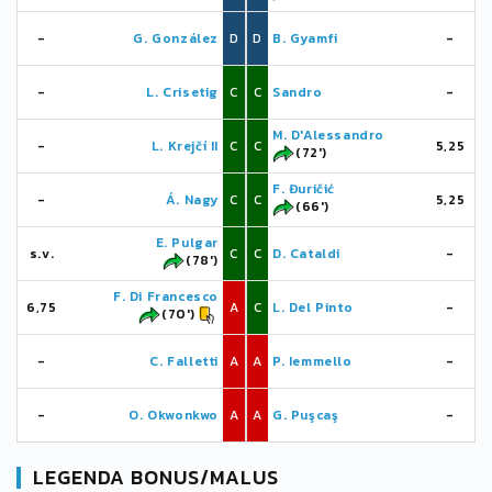
-
G. González
D
D
B. Gyamfi
-
-
L. Crisetig
C
C
Sandro
-
M. D'Alessandro
-
L. Krejčí II
C
C
5,25
(72')
F. Đuričić
-
Á. Nagy
C
C
5,25
(66')
E. Pulgar
s.v.
C
C
D. Cataldi
-
(78')
F. Di Francesco
6,75
A
C
L. Del Pinto
-
(70')
-
C. Falletti
A
A
P. Iemmello
-
-
O. Okwonkwo
A
A
G. Puşcaş
-
LEGENDA BONUS/MALUS