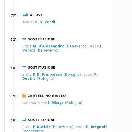
ASSIST
73'
Assist di
S. Verdi
SOSTITUZIONE
72'
Entra
M. D'Alessandro
(
Benevento
), esce
L.
Venuti
(
Benevento
)
SOSTITUZIONE
70'
Entra
F. Di Francesco
(
Bologna
), esce
M.
Destro
(
Bologna
)
CARTELLINO GIALLO
69'
Ammonizione
I. Mbaye
(
Bologna
)
SOSTITUZIONE
66'
Entra
F. Đuričić
(
Benevento
), esce
E. Brignola
(
Benevento
)