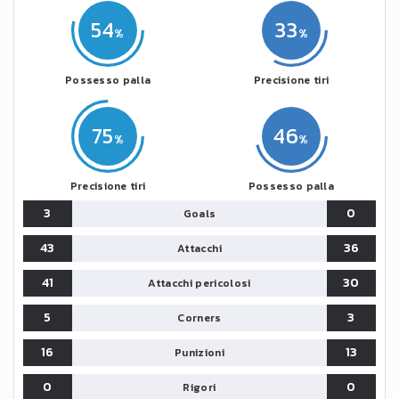
54
33
Possesso palla
Precisione tiri
75
46
Precisione tiri
Possesso palla
3
0
Goals
43
36
Attacchi
41
30
Attacchi pericolosi
5
3
Corners
16
13
Punizioni
0
0
Rigori