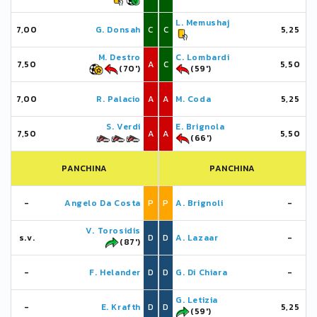
L. Memushaj
7,00
G. Donsah
C
C
5,25
M. Destro
C. Lombardi
7,50
A
C
5,50
(70')
(59')
7,00
R. Palacio
A
A
M. Coda
5,25
S. Verdi
E. Brignola
7,50
A
A
5,50
(66')
PANCHINA
PANCHINA
-
Angelo Da Costa
P
P
A. Brignoli
-
V. Torosidis
s.v.
D
D
A. Lazaar
-
(87')
-
F. Helander
D
D
G. Di Chiara
-
G. Letizia
-
E. Krafth
D
D
5,25
(59')