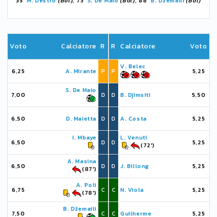
35'
M. Destro
(Bol)
, 73'
S. De Maio
(Bol)
, 88'
B. Džemaili
(Bol)
Voto
Calciatore
R
R
Calciatore
Voto
V. Belec
6,25
A. Mirante
P
P
5,25
S. De Maio
7,00
D
D
B. Djimsiti
5,50
6,50
D. Maietta
D
D
A. Costa
5,25
I. Mbaye
L. Venuti
6,50
D
D
5,25
(72')
A. Masina
6,50
D
D
J. Billong
5,25
(87')
A. Poli
6,75
C
C
N. Viola
5,25
(78')
B. Džemaili
7,50
C
C
Guilherme
5,25