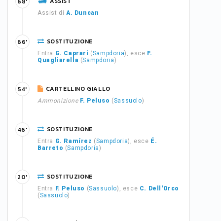
ASSIST
68'
Assist di
A. Duncan
SOSTITUZIONE
66'
Entra
G. Caprari
(
Sampdoria
), esce
F.
Quagliarella
(
Sampdoria
)
CARTELLINO GIALLO
54'
Ammonizione
F. Peluso
(
Sassuolo
)
SOSTITUZIONE
46'
Entra
G. Ramírez
(
Sampdoria
), esce
É.
Barreto
(
Sampdoria
)
SOSTITUZIONE
20'
Entra
F. Peluso
(
Sassuolo
), esce
C. Dell'Orco
(
Sassuolo
)