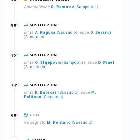
Ammonizione
G. Ramírez
(
Sampdoria
)
SOSTITUZIONE
88'
Entra
A. Ragusa
(
Sassuolo
), esce
D. Berardi
(
Sassuolo
)
SOSTITUZIONE
85'
Entra
O. Stijepović
(
Sampdoria
), esce
D. Praet
(
Sampdoria
)
SOSTITUZIONE
74'
Entra
K. Babacar
(
Sassuolo
), esce
M.
Politano
(
Sassuolo
)
GOAL
68'
Ha segnato
M. Politano
(
Sassuolo
)