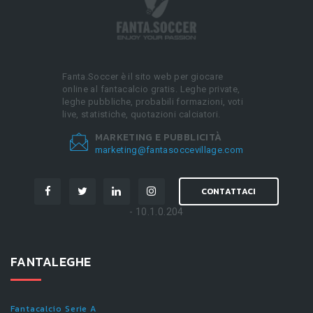
Fanta.Soccer è il sito web per giocare
online al fantacalcio gratis. Leghe private,
leghe pubbliche, probabili formazioni, voti
live, statistiche, quotazioni calciatori.
MARKETING E PUBBLICITÀ
marketing@fantasoccevillage.com
CONTATTACI
- 10.1.0.204
FANTALEGHE
Fantacalcio Serie A