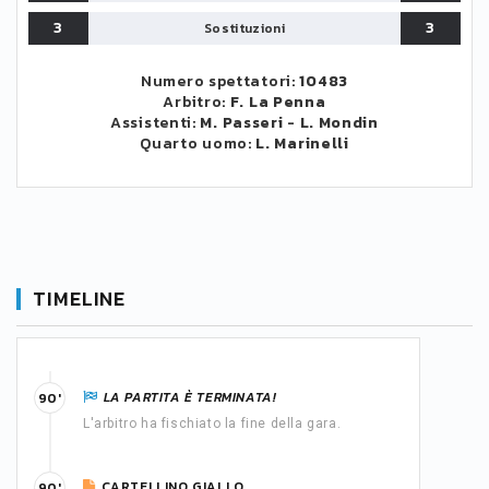
3
3
Sostituzioni
Numero spettatori:
10483
Arbitro:
F. La Penna
Assistenti:
M. Passeri
-
L. Mondin
Quarto uomo:
L. Marinelli
TIMELINE
LA PARTITA È TERMINATA!
90'
L'arbitro ha fischiato la fine della gara.
CARTELLINO GIALLO
90'