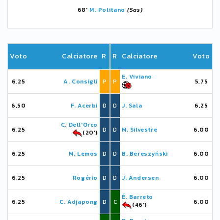
68'
M. Politano
(Sas)
Voto
Calciatore
R
R
Calciatore
Voto
E. Viviano
6,25
A. Consigli
P
P
5,75
6,50
F. Acerbi
D
D
J. Sala
6,25
C. Dell'Orco
6,25
D
D
M. Silvestre
6,00
(20')
6,25
M. Lemos
D
D
B. Bereszyński
6,00
6,25
Rogério
D
D
J. Andersen
6,00
É. Barreto
6,25
C. Adjapong
D
C
6,00
(46')