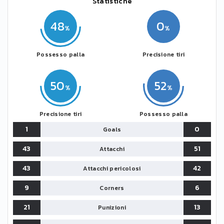
Statistiche
48
0
Possesso palla
Precisione tiri
50
52
Precisione tiri
Possesso palla
1
0
Goals
43
51
Attacchi
43
42
Attacchi pericolosi
9
6
Corners
21
13
Punizioni