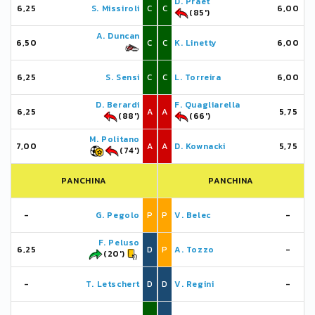
D. Praet
6,25
S. Missiroli
C
C
6,00
(85')
A. Duncan
6,50
C
C
K. Linetty
6,00
6,25
S. Sensi
C
C
L. Torreira
6,00
D. Berardi
F. Quagliarella
6,25
A
A
5,75
(88')
(66')
M. Politano
7,00
A
A
D. Kownacki
5,75
(74')
PANCHINA
PANCHINA
-
G. Pegolo
P
P
V. Belec
-
F. Peluso
6,25
D
P
A. Tozzo
-
(20')
-
T. Letschert
D
D
V. Regini
-