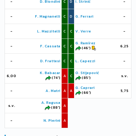
-
D. Biondini
C
D
I. Strinić
-
-
F. Magnanelli
C
D
G. Ferrari
-
-
L. Mazzitelli
C
C
V. Verre
-
G. Ramírez
-
F. Cassata
C
C
6,25
(46')
-
D. Frattesi
C
C
L. Capezzi
-
K. Babacar
O. Stijepović
6,00
A
C
s.v.
(74')
(85')
G. Caprari
-
A. Matri
A
A
5,75
(66')
A. Ragusa
s.v.
A
(88')
-
N. Pierini
A