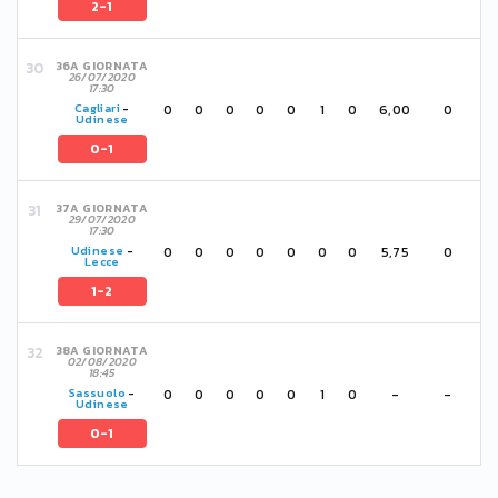
2-1
36A GIORNATA
26/07/2020
17:30
0
0
0
0
0
1
0
6,00
0
Cagliari
-
Udinese
0-1
37A GIORNATA
29/07/2020
17:30
0
0
0
0
0
0
0
5,75
0
Udinese
-
Lecce
1-2
38A GIORNATA
02/08/2020
18:45
0
0
0
0
0
1
0
-
-
Sassuolo
-
Udinese
0-1