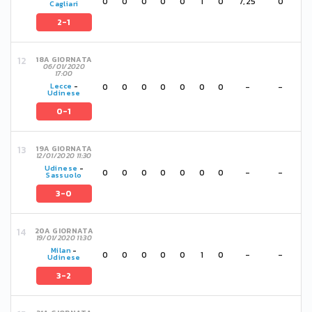
0
0
0
0
0
1
0
7,25
0
Cagliari
2-1
18A GIORNATA
06/01/2020
17:00
0
0
0
0
0
0
0
-
-
Lecce
-
Udinese
0-1
19A GIORNATA
12/01/2020 11:30
Udinese
-
0
0
0
0
0
0
0
-
-
Sassuolo
3-0
20A GIORNATA
19/01/2020 11:30
Milan
-
0
0
0
0
0
1
0
-
-
Udinese
3-2