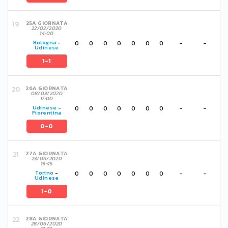
25A GIORNATA
22/02/2020
14:00
0
0
0
0
0
0
0
-
-
Bologna
-
Udinese
1-1
26A GIORNATA
08/03/2020
17:00
0
0
0
0
0
0
0
-
-
Udinese
-
Fiorentina
0-0
27A GIORNATA
23/06/2020
19:45
0
0
0
0
0
0
0
-
-
Torino
-
Udinese
1-0
28A GIORNATA
28/06/2020