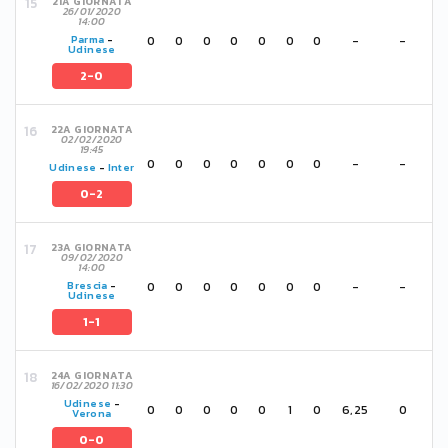
21A GIORNATA
26/01/2020
14:00
0
0
0
0
0
0
0
-
-
Parma
-
Udinese
2-0
22A GIORNATA
02/02/2020
19:45
0
0
0
0
0
0
0
-
-
Udinese
-
Inter
0-2
23A GIORNATA
09/02/2020
14:00
0
0
0
0
0
0
0
-
-
Brescia
-
Udinese
1-1
24A GIORNATA
16/02/2020 11:30
Udinese
-
0
0
0
0
0
1
0
6,25
0
Verona
0-0