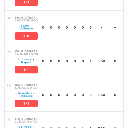
2-1
14A GIORNATA
01/12/2019 14:00
Lazio
-
0
0
0
0
0
0
0
-
-
Udinese
3-0
15A GIORNATA
07/12/2019 17:00
Udinese
-
0
0
0
0
0
0
1
5,50
0
Napoli
1-1
16A GIORNATA
15/12/2019 14:00
Juventus
-
0
0
0
0
0
0
0
5,50
0
Udinese
3-1
17A GIORNATA
21/12/2019 14:00
Udinese
-