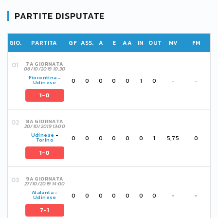
PARTITE DISPUTATE
GIO.
PARTITA
GF
ASS.
A
E
AA
IN
OUT
MV
FM
7A GIORNATA
06/10/2019 10:30
Fiorentina
-
0
0
0
0
0
1
0
-
-
Udinese
1-0
8A GIORNATA
20/10/2019 13:00
Udinese
-
0
0
0
0
0
0
1
5,75
0
Torino
1-0
9A GIORNATA
27/10/2019 14:00
Atalanta
-
0
0
0
0
0
0
0
-
-
Udinese
7-1