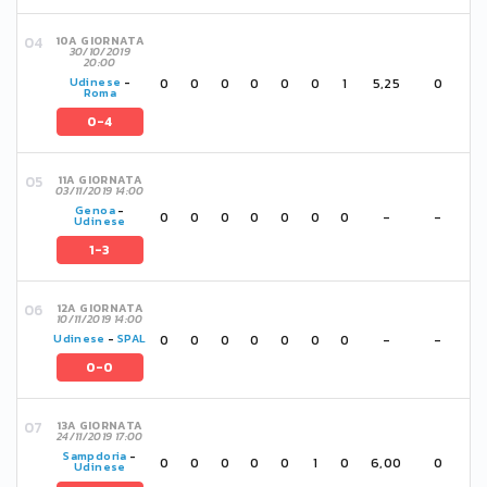
10A GIORNATA
30/10/2019
20:00
0
0
0
0
0
0
1
5,25
0
Udinese
-
Roma
0-4
11A GIORNATA
03/11/2019 14:00
Genoa
-
0
0
0
0
0
0
0
-
-
Udinese
1-3
12A GIORNATA
10/11/2019 14:00
0
0
0
0
0
0
0
-
-
Udinese
-
SPAL
0-0
13A GIORNATA
24/11/2019 17:00
Sampdoria
-
0
0
0
0
0
1
0
6,00
0
Udinese