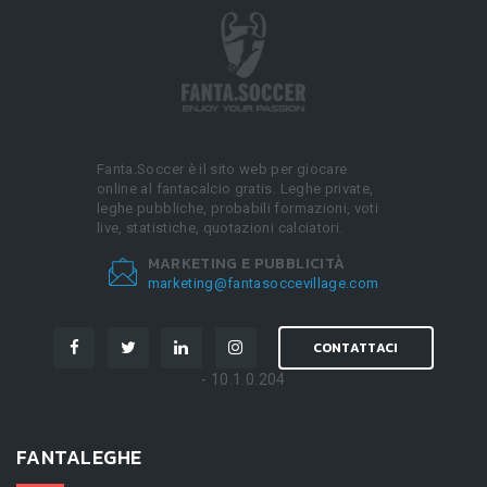
Fanta.Soccer è il sito web per giocare
online al fantacalcio gratis. Leghe private,
leghe pubbliche, probabili formazioni, voti
live, statistiche, quotazioni calciatori.
MARKETING E PUBBLICITÀ
marketing@fantasoccevillage.com
CONTATTACI
- 10.1.0.204
FANTALEGHE