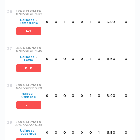
32A GIORNATA
12/07/2020 17:30
Udinese
-
0
0
1
0
0
1
0
5,50
0
Sampdoria
1-3
33A GIORNATA
15/07/2020 19:45
Udinese
-
0
0
0
0
0
1
0
6,50
0
Lazio
0-0
34A GIORNATA
19/07/2020 17:30
Napoli
-
0
0
0
0
0
1
0
6,00
0
Udinese
2-1
35A GIORNATA
23/07/2020 17:30
Udinese
-
0
0
0
0
0
0
1
6,50
0
Juventus