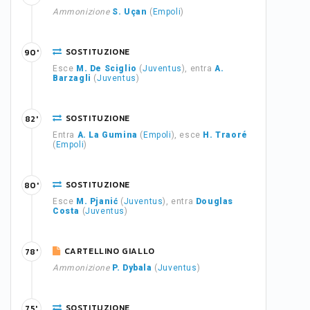
Ammonizione
S. Uçan
(
Empoli
)
SOSTITUZIONE
90'
Esce
M. De Sciglio
(
Juventus
), entra
A.
Barzagli
(
Juventus
)
SOSTITUZIONE
82'
Entra
A. La Gumina
(
Empoli
), esce
H. Traoré
(
Empoli
)
SOSTITUZIONE
80'
Esce
M. Pjanić
(
Juventus
), entra
Douglas
Costa
(
Juventus
)
CARTELLINO GIALLO
78'
Ammonizione
P. Dybala
(
Juventus
)
SOSTITUZIONE
75'