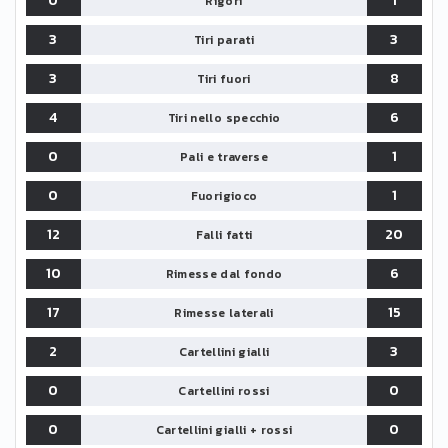
0
1
Rigori
3
3
Tiri parati
3
8
Tiri fuori
4
6
Tiri nello specchio
0
1
Pali e traverse
0
1
Fuorigioco
12
20
Falli fatti
10
6
Rimesse dal fondo
17
15
Rimesse laterali
2
3
Cartellini gialli
0
0
Cartellini rossi
0
0
Cartellini gialli + rossi