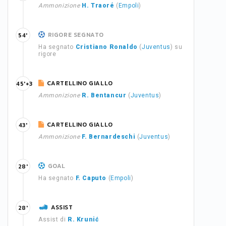
Ammonizione
H. Traoré
(
Empoli
)
RIGORE SEGNATO
54'
Ha segnato
Cristiano Ronaldo
(
Juventus
) su
rigore
CARTELLINO GIALLO
45'+3
Ammonizione
R. Bentancur
(
Juventus
)
CARTELLINO GIALLO
43'
Ammonizione
F. Bernardeschi
(
Juventus
)
GOAL
28'
Ha segnato
F. Caputo
(
Empoli
)
ASSIST
28'
Assist di
R. Krunić