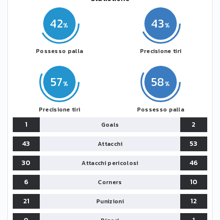
42
43
Possesso palla
Precisione tiri
57
58
Precisione tiri
Possesso palla
1
2
Goals
43
53
Attacchi
30
46
Attacchi pericolosi
6
10
Corners
21
12
Punizioni