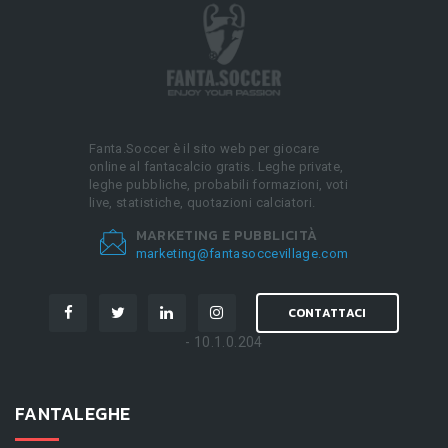
Fanta.Soccer è il sito web per giocare
online al fantacalcio gratis. Leghe private,
leghe pubbliche, probabili formazioni, voti
live, statistiche, quotazioni calciatori.
MARKETING E PUBBLICITÀ
marketing@fantasoccevillage.com
CONTATTACI
- 10.1.0.204
FANTALEGHE