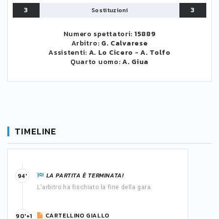
3
3
Sostituzioni
Numero spettatori:
15889
Arbitro:
G. Calvarese
Assistenti:
A. Lo Cicero
-
A. Tolfo
Quarto uomo:
A. Giua
TIMELINE
LA PARTITA È TERMINATA!
94'
L'arbitro ha fischiato la fine della gara.
CARTELLINO GIALLO
90'+1