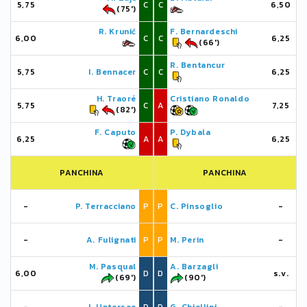
5,75
C
C
6,50
(75')
R. Krunić
F. Bernardeschi
6,00
C
C
6,25
(66')
R. Bentancur
5,75
I. Bennacer
C
C
6,25
H. Traoré
Cristiano Ronaldo
5,75
C
A
7,25
(82')
F. Caputo
P. Dybala
6,25
A
A
6,25
PANCHINA
PANCHINA
-
P. Terracciano
P
P
C. Pinsoglio
-
-
A. Fulignati
P
P
M. Perin
-
M. Pasqual
A. Barzagli
6,00
D
D
s.v.
(69')
(90')