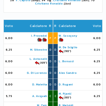
28'
F. Caputo
(Emp)
, 54' rig.
Cristiano Ronaldo
(Juv)
, 70'
Cristiano Ronaldo
(Juv)
Voto
Calciatore
R
R
Calciatore
Voto
I. Provedel
W. Szczęsny
6,00
P
P
6,00
M. De Sciglio
6,25
M. Silvestre
D
D
6,25
(90')
L. Antonelli
6,00
D
D
L. Bonucci
6,25
(69')
6,00
G. Di Lorenzo
D
D
Alex Sandro
6,25
6,00
D. Maietta
D
D
D. Rugani
6,00
M. Pjanić
5,75
A. Acquah
C
C
6,25
(80')
M. Zajc
B. Matuidi