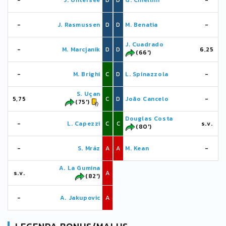
-
J. Untersee
D
D
G. Chiellini
-
-
J. Rasmussen
D
D
M. Benatia
-
J. Cuadrado
-
M. Marcjanik
D
D
6,25
(66')
-
M. Brighi
C
D
L. Spinazzola
-
S. Uçan
5,75
C
D
João Cancelo
-
(75')
Douglas Costa
-
L. Capezzi
C
C
s.v.
(80')
-
S. Mráz
A
A
M. Kean
-
A. La Gumina
s.v.
A
(82')
-
A. Jakupovic
A