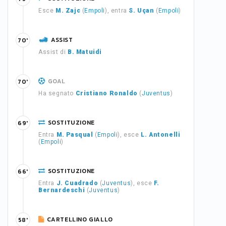
Esce
M. Zajc
(
Empoli
), entra
S. Uçan
(
Empoli
)
ASSIST
70'
Assist di
B. Matuidi
GOAL
70'
Ha segnato
Cristiano Ronaldo
(
Juventus
)
SOSTITUZIONE
69'
Entra
M. Pasqual
(
Empoli
), esce
L. Antonelli
(
Empoli
)
SOSTITUZIONE
66'
Entra
J. Cuadrado
(
Juventus
), esce
F.
Bernardeschi
(
Juventus
)
CARTELLINO GIALLO
58'