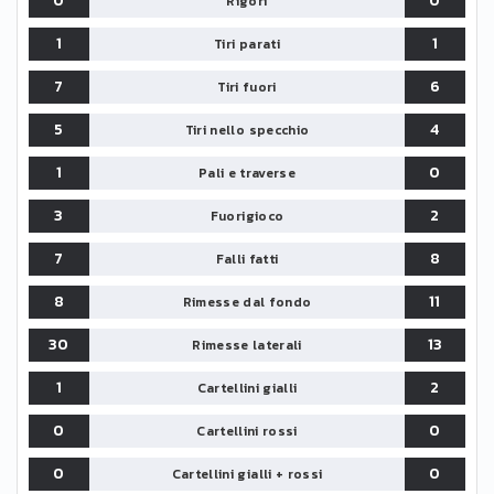
0
0
Rigori
1
1
Tiri parati
7
6
Tiri fuori
5
4
Tiri nello specchio
1
0
Pali e traverse
3
2
Fuorigioco
7
8
Falli fatti
8
11
Rimesse dal fondo
30
13
Rimesse laterali
1
2
Cartellini gialli
0
0
Cartellini rossi
0
0
Cartellini gialli + rossi