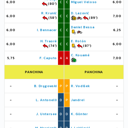
6,00
C
C
Miguel Veloso
6,00
(80')
R. Krunić
D. Lazović
6,00
C
C
7,00
(58')
(89')
Daniel Bessa
6,00
I. Bennacer
C
C
6,25
H. Traoré
E. Rolón
6,00
C
C
6,00
(74')
(87')
C. Kouamé
5,75
F. Caputo
A
A
7,00
PANCHINA
PANCHINA
-
B. Drągowski
P
P
R. Vodišek
-
-
L. Antonelli
D
P
Jandrei
-
-
J. Untersee
D
D
K. Günter
-