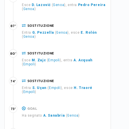
Esce
D. Lazović
(
Genoa
), entra
Pedro Pereira
(
Genoa
)
SOSTITUZIONE
87'
Entra
G. Pezzella
(
Genoa
), esce
E. Rolón
(
Genoa
)
SOSTITUZIONE
80'
Esce
M. Zajc
(
Empoli
), entra
A. Acquah
(
Empoli
)
SOSTITUZIONE
74'
Entra
S. Uçan
(
Empoli
), esce
H. Traoré
(
Empoli
)
GOAL
73'
Ha segnato
A. Sanabria
(
Genoa
)