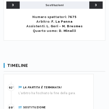
3
3
Sostituzioni
Numero spettatori:
7675
Arbitro:
F. La Penna
Assistenti:
L. Gori
-
M. Bresmes
Quarto uomo:
D. Minelli
TIMELINE
LA PARTITA È TERMINATA!
92'
L'arbitro ha fischiato la fine della gara.
SOSTITUZIONE
89'