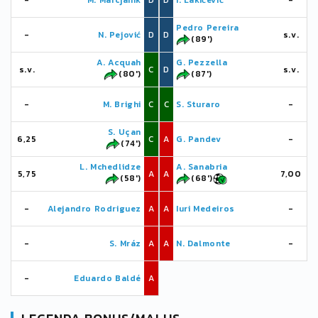
-
M. Marcjanik
D
D
I. Lakićević
-
Pedro Pereira
-
N. Pejović
D
D
s.v.
(89')
A. Acquah
G. Pezzella
s.v.
C
D
s.v.
(80')
(87')
-
M. Brighi
C
C
S. Sturaro
-
S. Uçan
6,25
C
A
G. Pandev
-
(74')
L. Mchedlidze
A. Sanabria
5,75
A
A
7,00
(58')
(68')
-
Alejandro Rodriguez
A
A
Iuri Medeiros
-
-
S. Mráz
A
A
N. Dalmonte
-
-
Eduardo Baldé
A