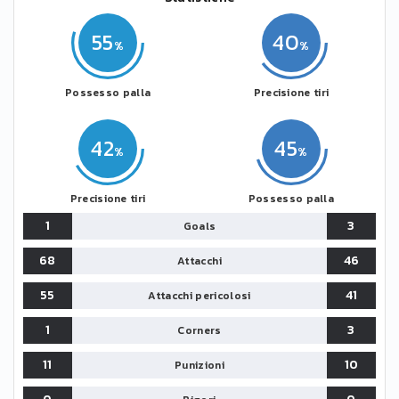
55
40
Possesso palla
Precisione tiri
42
45
Precisione tiri
Possesso palla
1
3
Goals
68
46
Attacchi
55
41
Attacchi pericolosi
1
3
Corners
11
10
Punizioni