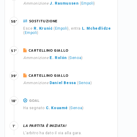
Ammonizione
J. Rasmussen
(
Empoli
)
SOSTITUZIONE
58'
Esce
R. Krunić
(
Empoli
), entra
L. Mchedlidze
(
Empoli
)
CARTELLINO GIALLO
57'
Ammonizione
E. Rolón
(
Genoa
)
CARTELLINO GIALLO
39'
Ammonizione
Daniel Bessa
(
Genoa
)
GOAL
18'
Ha segnato
C. Kouamé
(
Genoa
)
LA PARTITA È INIZIATA!
1'
L'arbitro ha dato il via alla gara.