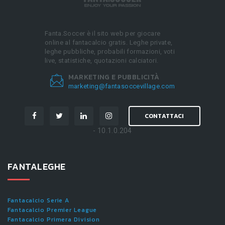
Fanta.Soccer è il sito web per giocare
online al fantacalcio gratis. Leghe private,
leghe pubbliche, probabili formazioni, voti
live, statistiche, quotazioni calciatori.
MARKETING E PUBBLICITÀ
marketing@fantasoccevillage.com
CONTATTACI
- 10.1.0.204
FANTALEGHE
Fantacalcio Serie A
Fantacalcio Premier League
Fantacalcio Primera Division