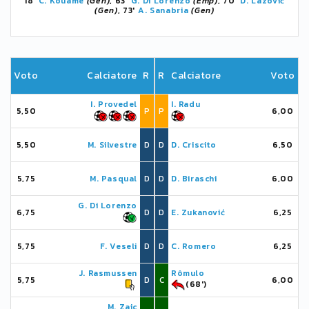
18'
C. Kouamé
(Gen)
, 63'
G. Di Lorenzo
(Emp)
, 70'
D. Lazović
(Gen)
, 73'
A. Sanabria
(Gen)
Voto
Calciatore
R
R
Calciatore
Voto
I. Provedel
I. Radu
5,50
P
P
6,00
5,50
M. Silvestre
D
D
D. Criscito
6,50
5,75
M. Pasqual
D
D
D. Biraschi
6,00
G. Di Lorenzo
6,75
D
D
E. Zukanović
6,25
5,75
F. Veseli
D
D
C. Romero
6,25
J. Rasmussen
Rômulo
5,75
D
C
6,00
(68')
M. Zajc