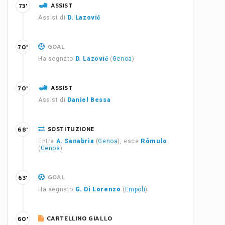
ASSIST
73'
Assist di
D. Lazović
GOAL
70'
Ha segnato
D. Lazović
(
Genoa
)
ASSIST
70'
Assist di
Daniel Bessa
SOSTITUZIONE
68'
Entra
A. Sanabria
(
Genoa
), esce
Rômulo
(
Genoa
)
GOAL
63'
Ha segnato
G. Di Lorenzo
(
Empoli
)
CARTELLINO GIALLO
60'