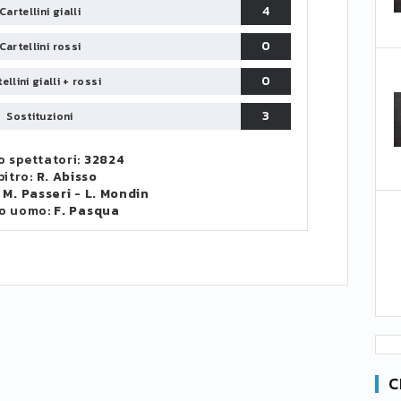
4
Cartellini gialli
0
Cartellini rossi
0
ellini gialli + rossi
3
Sostituzioni
 spettatori:
32824
bitro:
R. Abisso
:
M. Passeri
-
L. Mondin
o uomo:
F. Pasqua
C