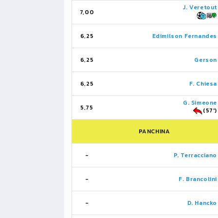
J. Veretout
7,00
6,25
Edimilson Fernandes
6,25
Gerson
6,25
F. Chiesa
G. Simeone
5,75
(57')
PANCHINA
-
P. Terracciano
-
F. Brancolini
-
D. Hancko