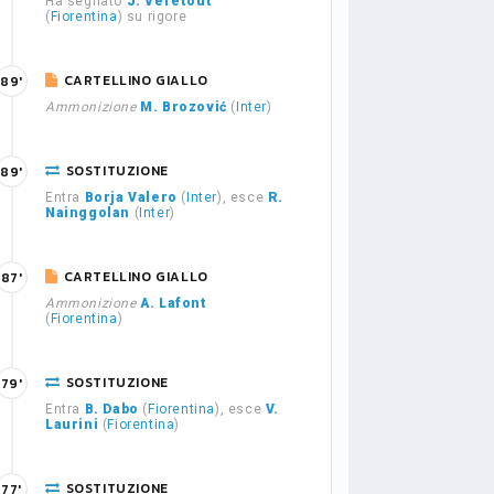
Ha segnato
J. Veretout
(
Fiorentina
) su rigore
CARTELLINO GIALLO
89'
Ammonizione
M. Brozović
(
Inter
)
SOSTITUZIONE
89'
Entra
Borja Valero
(
Inter
), esce
R.
Nainggolan
(
Inter
)
CARTELLINO GIALLO
87'
Ammonizione
A. Lafont
(
Fiorentina
)
SOSTITUZIONE
79'
Entra
B. Dabo
(
Fiorentina
), esce
V.
Laurini
(
Fiorentina
)
SOSTITUZIONE
77'