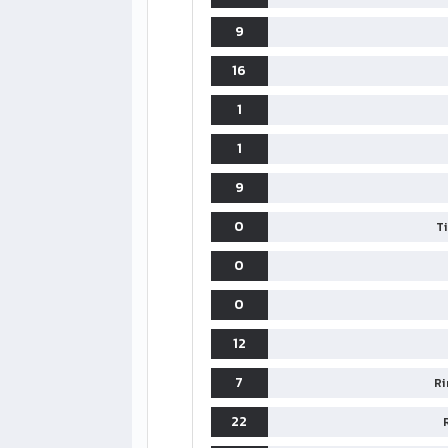
9
16
1
1
9
0
T
0
0
12
7
Ri
22