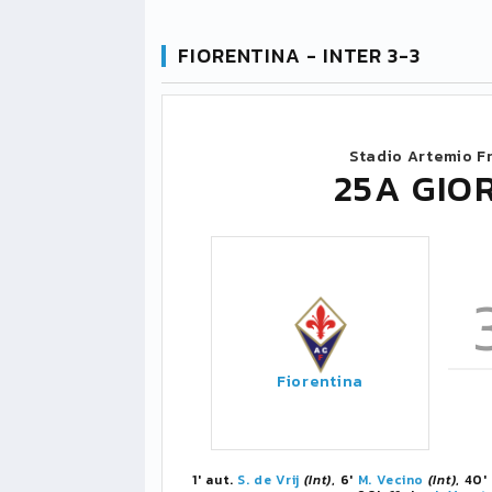
FIORENTINA - INTER 3-3
Stadio Artemio F
25A GIO
Fiorentina
1' aut.
S. de Vrij
(Int)
, 6'
M. Vecino
(Int)
, 40'