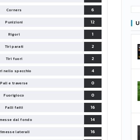
6
Corners
12
U
Punizioni
1
Rigori
2
Tiri parati
2
Tiri fuori
4
iri nello specchio
0
Pali e traverse
0
Fuorigioco
16
Falli fatti
14
messe dal fondo
16
Rimesse laterali