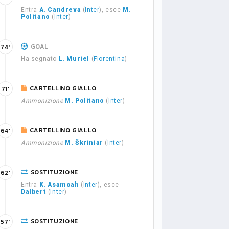
Entra
A. Candreva
(
Inter
), esce
M.
Politano
(
Inter
)
GOAL
74'
Ha segnato
L. Muriel
(
Fiorentina
)
CARTELLINO GIALLO
71'
Ammonizione
M. Politano
(
Inter
)
CARTELLINO GIALLO
64'
Ammonizione
M. Škriniar
(
Inter
)
SOSTITUZIONE
62'
Entra
K. Asamoah
(
Inter
), esce
Dalbert
(
Inter
)
SOSTITUZIONE
57'