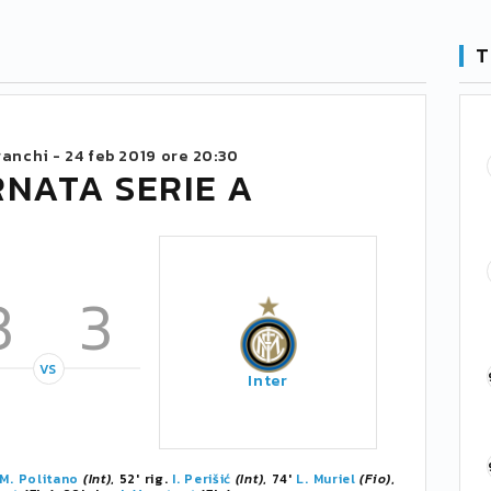
T
ranchi -
24 feb 2019 ore 20:30
RNATA SERIE A
3
3
VS
Inter
M. Politano
(Int)
, 52' rig.
I. Perišić
(Int)
, 74'
L. Muriel
(Fio)
,