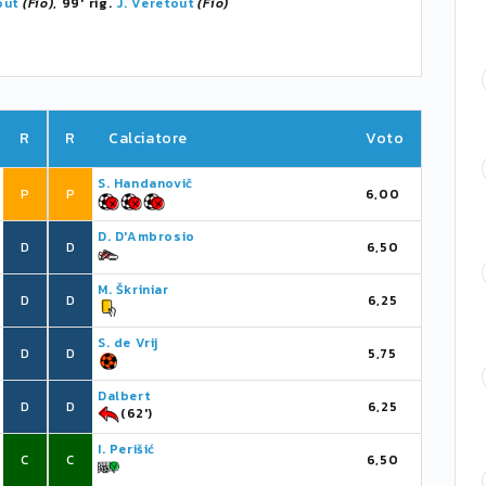
out
(Fio)
, 99' rig.
J. Veretout
(Fio)
R
R
Calciatore
Voto
S. Handanovič
P
P
6,00
D. D'Ambrosio
D
D
6,50
M. Škriniar
D
D
6,25
S. de Vrij
D
D
5,75
Dalbert
D
D
6,25
(62')
I. Perišić
C
C
6,50