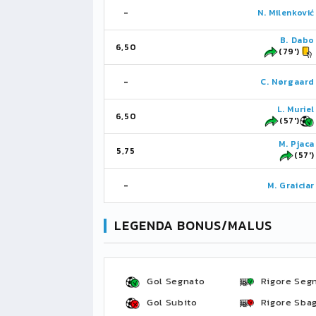
-
N. Milenković
B. Dabo
6,50
(79')
-
C. Nørgaard
L. Muriel
6,50
(57')
M. Pjaca
5,75
(57')
-
M. Graiciar
LEGENDA BONUS/MALUS
Gol Segnato
Rigore Seg
Gol Subito
Rigore Sbag