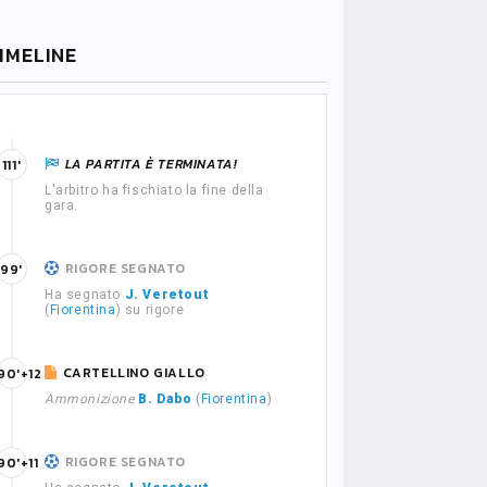
IMELINE
LA PARTITA È TERMINATA!
111'
L'arbitro ha fischiato la fine della
gara.
RIGORE SEGNATO
99'
Ha segnato
J. Veretout
(
Fiorentina
) su rigore
CARTELLINO GIALLO
90'+12
Ammonizione
B. Dabo
(
Fiorentina
)
RIGORE SEGNATO
90'+11