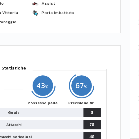
to
Assist
 Vittoria
Porta Imbattuta
Pareggio
Statistiche
43
67
Possesso palla
Precisione tiri
3
Goals
78
Attacchi
48
tacchi pericolosi