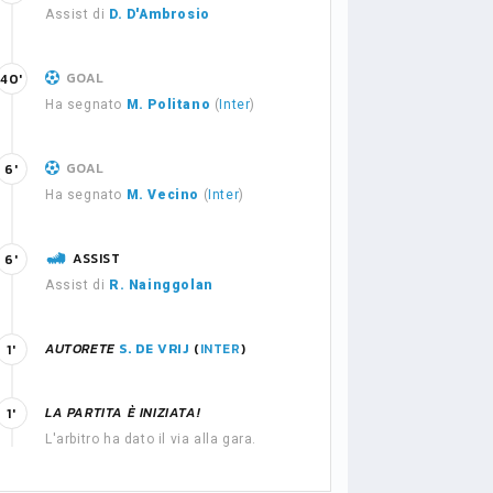
Assist di
D. D'Ambrosio
GOAL
40'
Ha segnato
M. Politano
(
Inter
)
GOAL
6'
Ha segnato
M. Vecino
(
Inter
)
ASSIST
6'
Assist di
R. Nainggolan
AUTORETE
S. DE VRIJ
(
INTER
)
1'
LA PARTITA È INIZIATA!
1'
L'arbitro ha dato il via alla gara.