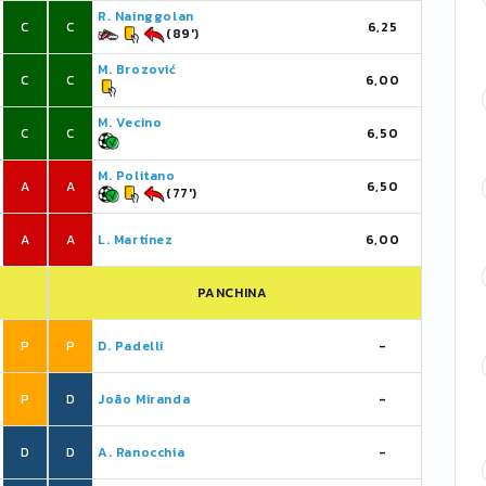
R. Nainggolan
C
C
6,25
(89')
M. Brozović
C
C
6,00
M. Vecino
C
C
6,50
M. Politano
A
A
6,50
(77')
A
A
L. Martínez
6,00
PANCHINA
P
P
D. Padelli
-
P
D
João Miranda
-
D
D
A. Ranocchia
-