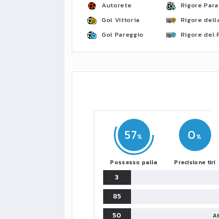
Autorete
Rigore Para
Gol Vittoria
Rigore della
Gol Pareggio
Rigore del 
57
0
Possesso palla
Precisione tiri
3
85
50
At