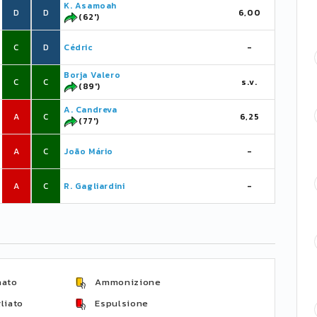
K. Asamoah
D
D
6,00
(62')
C
D
Cédric
-
Borja Valero
C
C
s.v.
(89')
A. Candreva
A
C
6,25
(77')
A
C
João Mário
-
A
C
R. Gagliardini
-
nato
Ammonizione
liato
Espulsione