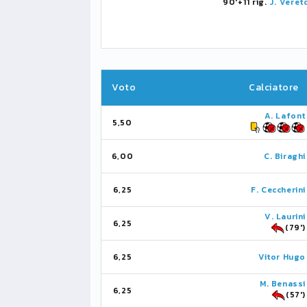
90'+11 rig.
J. Veret
Voto
Calciatore
A. Lafont
5,50
6,00
C. Biraghi
6,25
F. Ceccherini
V. Laurini
6,25
(79')
6,25
Vitor Hugo
M. Benassi
6,25
(57')