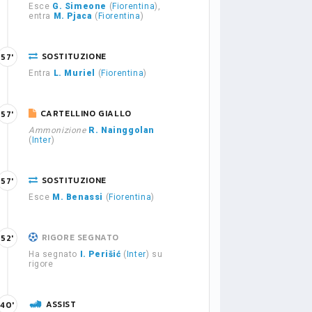
Esce
G. Simeone
(
Fiorentina
),
entra
M. Pjaca
(
Fiorentina
)
SOSTITUZIONE
57'
Entra
L. Muriel
(
Fiorentina
)
CARTELLINO GIALLO
57'
Ammonizione
R. Nainggolan
(
Inter
)
SOSTITUZIONE
57'
Esce
M. Benassi
(
Fiorentina
)
RIGORE SEGNATO
52'
Ha segnato
I. Perišić
(
Inter
) su
rigore
ASSIST
40'