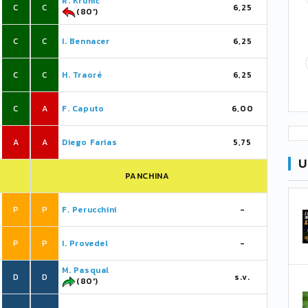
R. Krunić
C
C
6,25
(80')
C
C
I. Bennacer
6,25
C
C
H. Traoré
6,25
C
A
F. Caputo
6,00
A
A
Diego Farias
5,75
U
PANCHINA
P
P
F. Perucchini
-
P
P
I. Provedel
-
M. Pasqual
D
D
s.v.
(80')