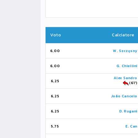
Voto
Calciatore
6,00
W. Szczęsny
6,00
G. Chiellini
Alex Sandro
6,25
(61')
6,25
João Cancelo
6,25
D. Rugani
5,75
E. Can