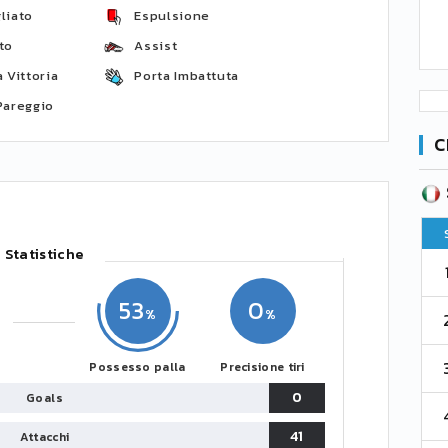
liato
Espulsione
to
Assist
 Vittoria
Porta Imbattuta
Pareggio
C
SERIE B
CA
CLASSIFICA
Pt
Squadra
PG
Pt
Statistiche
1
Parma
76
38
76
53
0
2
Como 1907
67
38
73
3
Possesso palla
Precisione tiri
Venezia
61
38
70
0
Goals
4
Cremonese
59
38
67
41
Attacchi