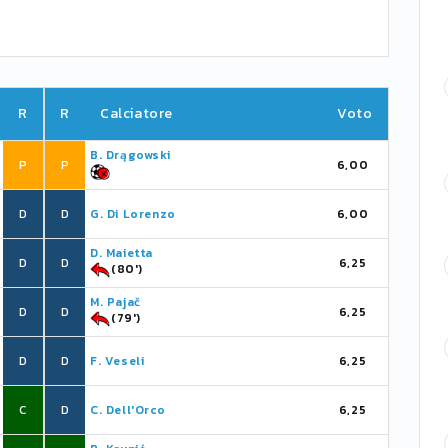
R
R
Calciatore
Voto
B. Drągowski
P
P
6,00
D
D
G. Di Lorenzo
6,00
D. Maietta
D
D
6,25
(80')
M. Pajač
D
D
6,25
(79')
D
D
F. Veseli
6,25
C
D
C. Dell'Orco
6,25