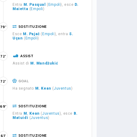
Entra
M. Pasqual
(
Empoli
), esce
D.
Maietta
(
Empoli
)
SOSTITUZIONE
79'
Esce
M. Pajač
(
Empoli
), entra
S.
Uçan
(
Empoli
)
ASSIST
72'
Assist di
M. Mandžukić
GOAL
72'
Ha segnato
M. Kean
(
Juventus
)
SOSTITUZIONE
69'
Entra
M. Kean
(
Juventus
), esce
B.
Matuidi
(
Juventus
)
SOSTITUZIONE
61'