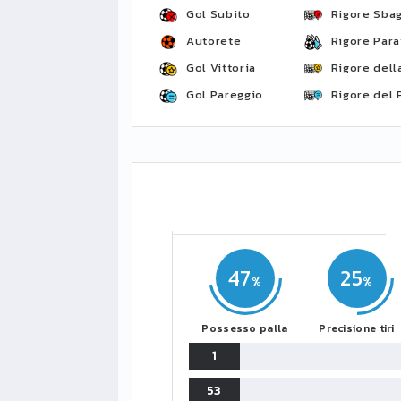
Gol Subito
Rigore Sbag
Autorete
Rigore Para
Gol Vittoria
Rigore della
Gol Pareggio
Rigore del 
LIGUE1
CLASSIFICA
CLASSIFI
PG
Pt
Squadra
PG
1
PSG
34
90
34
47
25
2
Monaco
34
73
34
3
Possesso palla
Precisione tiri
Brest
34
72
34
1
4
Lille
34
65
34
53