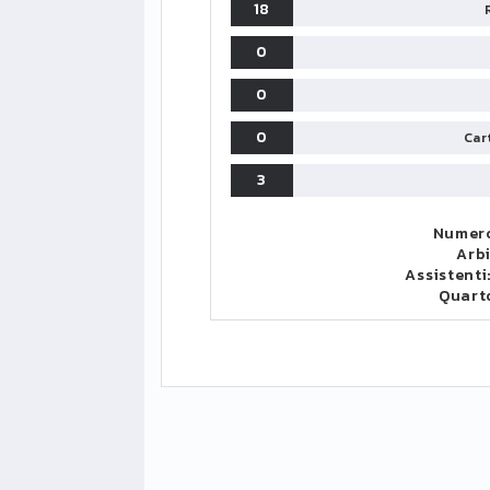
18
0
0
0
Cart
3
Numero
Arb
Assistenti
Quart