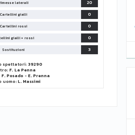
20
Rimesse laterali
0
Cartellini gialli
0
Cartellini rossi
0
ellini gialli + rossi
3
Sostituzioni
 spettatori:
39290
itro:
F. La Penna
:
F. Posado
-
E. Prenna
o uomo:
L. Massimi