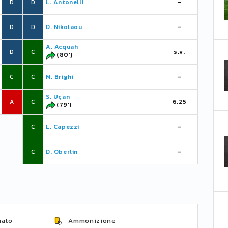
D
D
L. Antonelli
-
D
D
D. Nikolaou
-
A. Acquah
D
C
s.v.
(80')
C
C
M. Brighi
-
S. Uçan
A
C
6,25
(79')
C
L. Capezzi
-
C
D. Oberlin
-
nato
Ammonizione