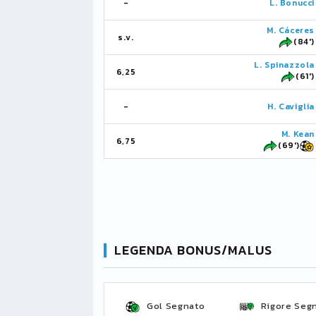
-
L. Bonucci
M. Cáceres
s.v.
(84')
L. Spinazzola
6,25
(61')
-
H. Caviglia
M. Kean
6,75
(69')
LEGENDA BONUS/MALUS
Gol Segnato
Rigore Seg