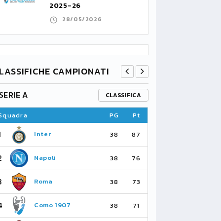
2025-26
28/05/2026
LASSIFICHE CAMPIONATI
SERIE A
PREMIER L
CLASSIFICA
Squadra
PG
Pt
Squadra
1
1
Inter
Ar
38
87
2
2
Napoli
Ma
38
76
3
3
Roma
Ma
38
73
4
4
Como 1907
As
38
71