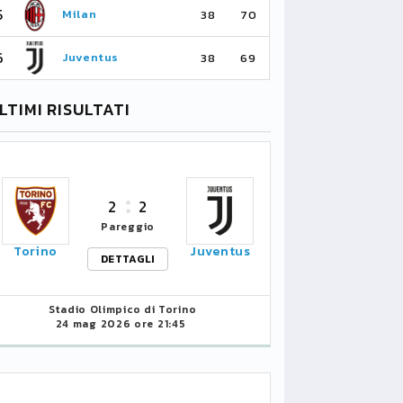
5
5
Milan
Li
38
70
6
6
Juventus
Bo
38
69
LTIMI RISULTATI
2
2
Pareggio
Torino
Juventus
DETTAGLI
Stadio Olimpico di Torino
24 mag 2026 ore 21:45