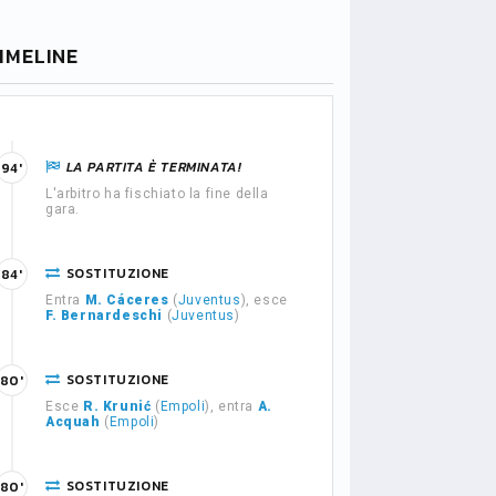
IMELINE
LA PARTITA È TERMINATA!
94'
L'arbitro ha fischiato la fine della
gara.
SOSTITUZIONE
84'
Entra
M. Cáceres
(
Juventus
), esce
F. Bernardeschi
(
Juventus
)
SOSTITUZIONE
80'
Esce
R. Krunić
(
Empoli
), entra
A.
Acquah
(
Empoli
)
SOSTITUZIONE
80'