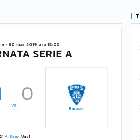
T
um -
30 mar 2019 ore 18:00
RNATA SERIE A
1
0
VS
Empoli
2'
M. Kean
(Juv)