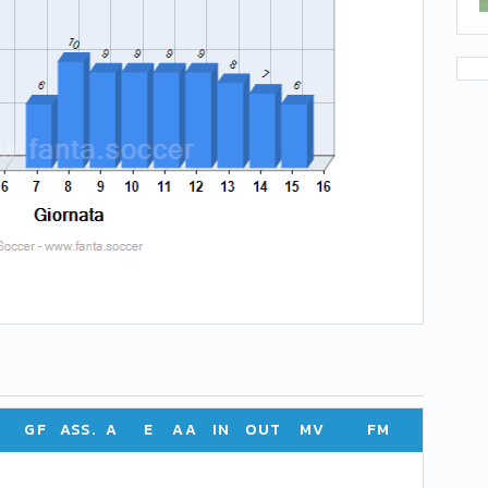
GF
ASS.
A
E
AA
IN
OUT
MV
FM