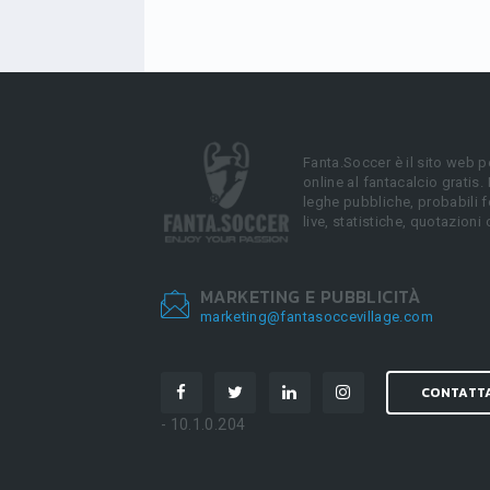
Fanta.Soccer è il sito web p
online al fantacalcio gratis.
leghe pubbliche, probabili f
live, statistiche, quotazioni 
MARKETING E PUBBLICITÀ
marketing@fantasoccevillage.com
CONTATT
- 10.1.0.204