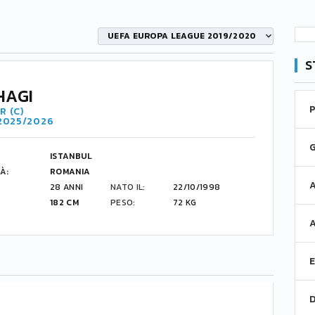
UEFA EUROPA LEAGUE 2019/2020
S
HAGI
R (C)
 2025/2026
ISTANBUL
À:
ROMANIA
28 ANNI
NATO IL:
22/10/1998
182 CM
PESO:
72 KG