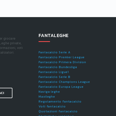
FANTALEGHE
er giocare
 Leghe private,
ormazioni, voti
Fantacalcio Serie A
calciatori.
Fantacalcio Premier League
Fantacalcio Primera Division
Fantacalcio Bundesliga
Fantacalcio Ligue1
Fantacalcio Serie B
Fantacalcio Champions League
Fantacalcio Europa League
Naviga leghe
ACI
Maxileghe
Regolamento fantacalcio
Voti fantacalcio
Quotazioni fantacalcio