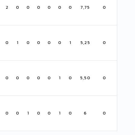
2
0
0
0
0
0
0
7,75
0
0
1
0
0
0
0
1
5,25
0
0
0
0
0
0
1
0
5,50
0
0
0
1
0
0
1
0
6
0