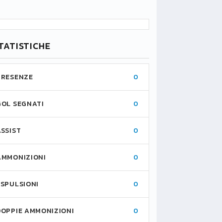
TATISTICHE
PRESENZE
0
GOL SEGNATI
0
ASSIST
0
AMMONIZIONI
0
ESPULSIONI
0
DOPPIE AMMONIZIONI
0