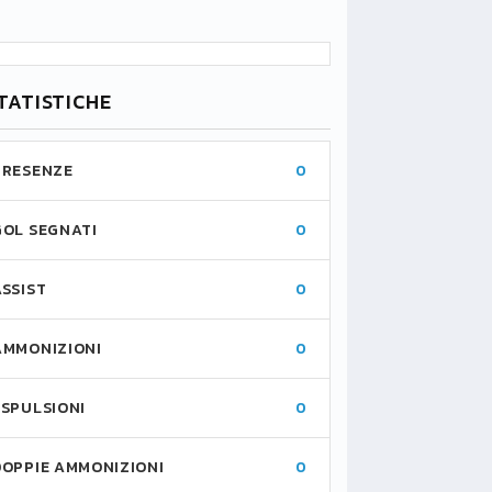
TATISTICHE
PRESENZE
0
GOL SEGNATI
0
ASSIST
0
AMMONIZIONI
0
ESPULSIONI
0
DOPPIE AMMONIZIONI
0