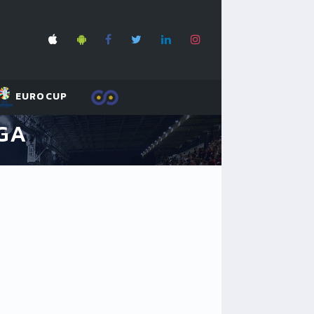
EUROCUP
GA