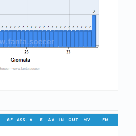
GF
ASS.
A
E
AA
IN
OUT
MV
FM