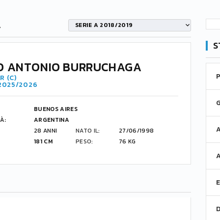
A
SERIE A 2018/2019
S
O ANTONIO BURRUCHAGA
R (C)
 2025/2026
BUENOS AIRES
À:
ARGENTINA
28 ANNI
NATO IL:
27/06/1998
181 CM
PESO:
76 KG