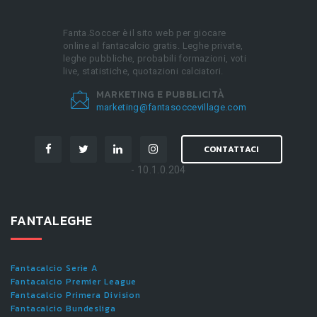
Fanta.Soccer è il sito web per giocare
online al fantacalcio gratis. Leghe private,
leghe pubbliche, probabili formazioni, voti
live, statistiche, quotazioni calciatori.
MARKETING E PUBBLICITÀ
marketing@fantasoccevillage.com
CONTATTACI
- 10.1.0.204
FANTALEGHE
Fantacalcio Serie A
Fantacalcio Premier League
Fantacalcio Primera Division
Fantacalcio Bundesliga