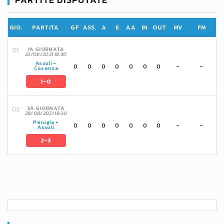
GIO.
PARTITA
GF
ASS.
A
E
AA
IN
OUT
MV
FM
1A GIORNATA
22/08/2021 18:30
Ascoli
-
0
0
0
0
0
0
0
-
-
Cosenza
1-0
2A GIORNATA
28/08/2021 18:30
Perugia
-
0
0
0
0
0
0
0
-
-
Ascoli
2-3