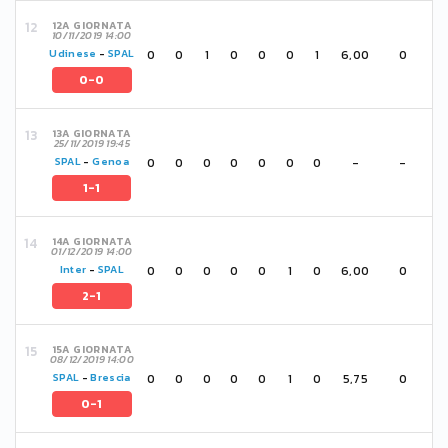
12A GIORNATA
10/11/2019 14:00
0
0
1
0
0
0
1
6,00
0
Udinese
-
SPAL
0-0
13A GIORNATA
25/11/2019 19:45
0
0
0
0
0
0
0
-
-
SPAL
-
Genoa
1-1
14A GIORNATA
01/12/2019 14:00
0
0
0
0
0
1
0
6,00
0
Inter
-
SPAL
2-1
15A GIORNATA
08/12/2019 14:00
0
0
0
0
0
1
0
5,75
0
SPAL
-
Brescia
0-1