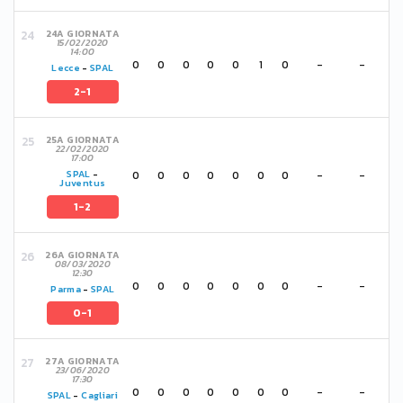
24A GIORNATA
15/02/2020
14:00
0
0
0
0
0
1
0
-
-
Lecce
-
SPAL
2-1
25A GIORNATA
22/02/2020
17:00
0
0
0
0
0
0
0
-
-
SPAL
-
Juventus
1-2
26A GIORNATA
08/03/2020
12:30
0
0
0
0
0
0
0
-
-
Parma
-
SPAL
0-1
27A GIORNATA
23/06/2020
17:30
0
0
0
0
0
0
0
-
-
SPAL
-
Cagliari