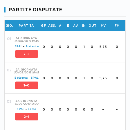
PARTITE DISPUTATE
GIO.
PARTITA
GF
ASS.
A
E
AA
IN
OUT
MV
FM
1A GIORNATA
25/08/2019 18:45
0
0
0
0
0
1
0
5,75
0
SPAL
-
Atalanta
2-3
2A GIORNATA
30/08/2019 18:45
0
0
0
0
0
1
0
5,75
0
Bologna
-
SPAL
1-0
3A GIORNATA
15/09/2019 13:00
0
0
0
0
0
0
0
-
-
SPAL
-
Lazio
2-1