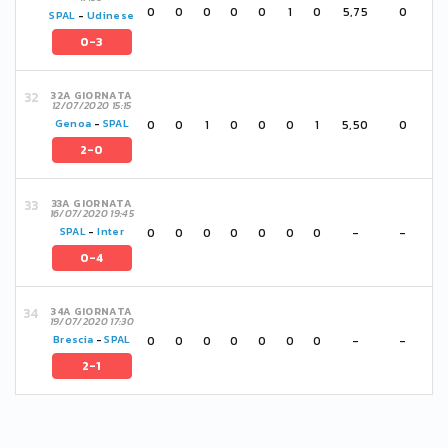
0
0
0
0
0
1
0
5,75
0
SPAL
-
Udinese
0-3
32A GIORNATA
12/07/2020 15:15
0
0
1
0
0
0
1
5,50
0
Genoa
-
SPAL
2-0
33A GIORNATA
16/07/2020 19:45
0
0
0
0
0
0
0
-
-
SPAL
-
Inter
0-4
34A GIORNATA
19/07/2020 17:30
0
0
0
0
0
0
0
-
-
Brescia
-
SPAL
2-1