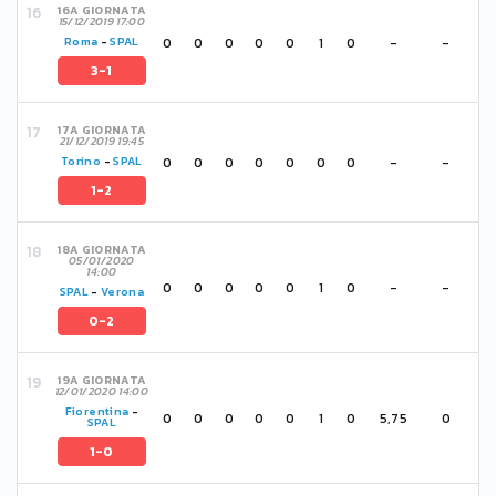
16A GIORNATA
15/12/2019 17:00
0
0
0
0
0
1
0
-
-
Roma
-
SPAL
3-1
17A GIORNATA
21/12/2019 19:45
0
0
0
0
0
0
0
-
-
Torino
-
SPAL
1-2
18A GIORNATA
05/01/2020
14:00
0
0
0
0
0
1
0
-
-
SPAL
-
Verona
0-2
19A GIORNATA
12/01/2020 14:00
Fiorentina
-
0
0
0
0
0
1
0
5,75
0
SPAL
1-0