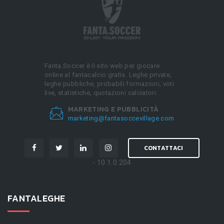
Fanta.Soccer è il sito web per giocare
online al fantacalcio gratis. Leghe private,
leghe pubbliche, probabili formazioni, voti
live, statistiche, quotazioni calciatori.
MARKETING E PUBBLICITÀ
marketing@fantasoccevillage.com
CONTATTACI
- 10.1.0.204
FANTALEGHE