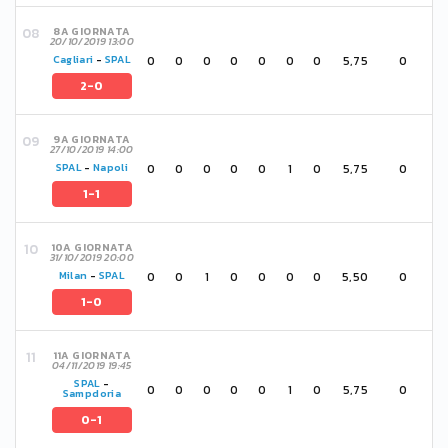
8A GIORNATA
20/10/2019 13:00
0
0
0
0
0
0
0
5,75
0
Cagliari
-
SPAL
2-0
9A GIORNATA
27/10/2019 14:00
0
0
0
0
0
1
0
5,75
0
SPAL
-
Napoli
1-1
10A GIORNATA
31/10/2019 20:00
0
0
1
0
0
0
0
5,50
0
Milan
-
SPAL
1-0
11A GIORNATA
04/11/2019 19:45
SPAL
-
0
0
0
0
0
1
0
5,75
0
Sampdoria
0-1