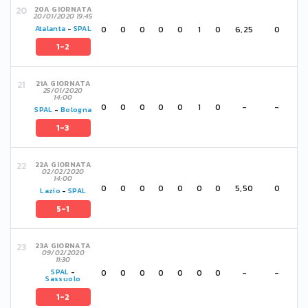
20A GIORNATA
20/01/2020 19:45
0
0
0
0
0
1
0
6,25
0
Atalanta
-
SPAL
1-2
21A GIORNATA
25/01/2020
14:00
0
0
0
0
0
1
0
-
-
SPAL
-
Bologna
1-3
22A GIORNATA
02/02/2020
14:00
0
0
0
0
0
0
0
5,50
0
Lazio
-
SPAL
5-1
23A GIORNATA
09/02/2020
11:30
0
0
0
0
0
0
0
-
-
SPAL
-
Sassuolo
1-2