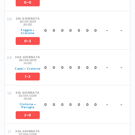
0-0
21A GIORNATA
25/01/2019
20:00
0
0
0
0
0
0
0
-
-
Foggia
-
Crotone
0-2
30A GIORNATA
30/03/2019
14:00
0
0
0
0
0
0
0
-
-
Carpi
-
Crotone
1-2
31A GIORNATA
02/04/2019
19:00
0
0
0
0
0
0
0
-
-
Crotone
-
Perugia
2-0
32A GIORNATA
07/04/2019