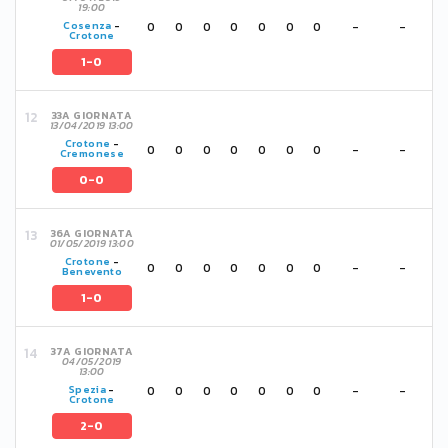
19:00
0
0
0
0
0
0
0
-
-
Cosenza
-
Crotone
1-0
33A GIORNATA
13/04/2019 13:00
Crotone
-
0
0
0
0
0
0
0
-
-
Cremonese
0-0
36A GIORNATA
01/05/2019 13:00
Crotone
-
0
0
0
0
0
0
0
-
-
Benevento
1-0
37A GIORNATA
04/05/2019
13:00
0
0
0
0
0
0
0
-
-
Spezia
-
Crotone
2-0