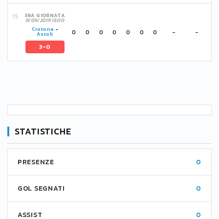
38A GIORNATA
11/05/2019 13:00
Crotone
-
0
0
0
0
0
0
0
-
-
Ascoli
3-0
STATISTICHE
PRESENZE
0
GOL SEGNATI
0
ASSIST
0