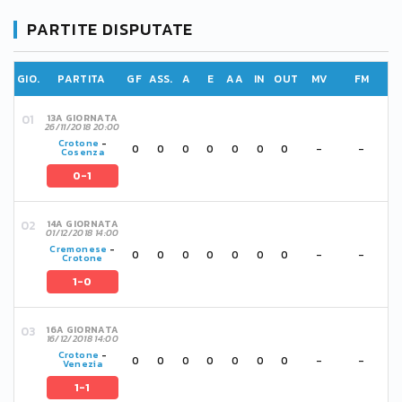
PARTITE DISPUTATE
GIO.
PARTITA
GF
ASS.
A
E
AA
IN
OUT
MV
FM
13A GIORNATA
26/11/2018 20:00
Crotone
-
0
0
0
0
0
0
0
-
-
Cosenza
0-1
14A GIORNATA
01/12/2018 14:00
Cremonese
-
0
0
0
0
0
0
0
-
-
Crotone
1-0
16A GIORNATA
16/12/2018 14:00
Crotone
-
0
0
0
0
0
0
0
-
-
Venezia
1-1