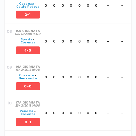
Cosenza
-
0
0
0
0
0
0
0
-
-
Calcio Padova
2-1
15A GIORNATA
08/12/2018 14:00
Spezia
-
0
0
0
0
0
0
0
-
-
Cosenza
4-0
16A GIORNATA
16/12/2018 16:00
Cosenza
-
0
0
0
0
0
0
0
-
-
Benevento
0-0
17A GIORNATA
23/12/2018 14:00
Venezia
-
0
0
0
0
0
0
0
-
-
Cosenza
0-1