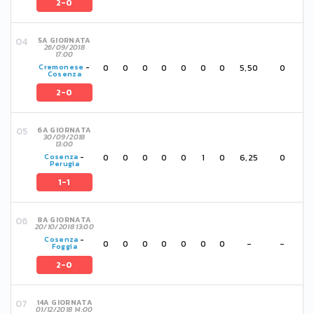
2-0
5A GIORNATA
26/09/2018
17:00
0
0
0
0
0
0
0
5,50
0
Cremonese
-
Cosenza
2-0
6A GIORNATA
30/09/2018
13:00
0
0
0
0
0
1
0
6,25
0
Cosenza
-
Perugia
1-1
8A GIORNATA
20/10/2018 13:00
Cosenza
-
0
0
0
0
0
0
0
-
-
Foggia
2-0
14A GIORNATA
01/12/2018 14:00