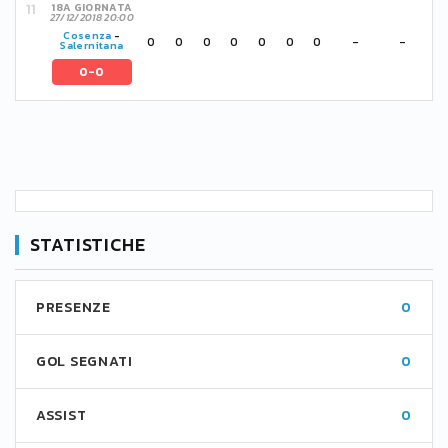
18A GIORNATA
27/12/2018 20:00
Cosenza
-
0
0
0
0
0
0
0
-
-
Salernitana
0-0
STATISTICHE
PRESENZE
0
GOL SEGNATI
0
ASSIST
0