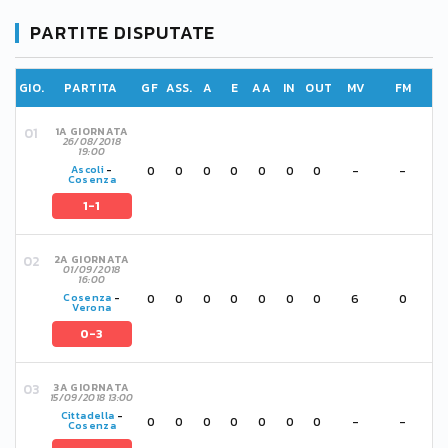
PARTITE DISPUTATE
GIO.
PARTITA
GF
ASS.
A
E
AA
IN
OUT
MV
FM
1A GIORNATA
26/08/2018
19:00
0
0
0
0
0
0
0
-
-
Ascoli
-
Cosenza
1-1
2A GIORNATA
01/09/2018
16:00
0
0
0
0
0
0
0
6
0
Cosenza
-
Verona
0-3
3A GIORNATA
15/09/2018 13:00
Cittadella
-
0
0
0
0
0
0
0
-
-
Cosenza