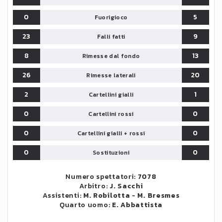
0
5
Fuorigioco
23
9
Falli fatti
8
13
Rimesse dal fondo
26
20
Rimesse laterali
2
1
Cartellini gialli
0
0
Cartellini rossi
0
0
Cartellini gialli + rossi
0
0
Sostituzioni
Numero spettatori:
7078
Arbitro:
J. Sacchi
Assistenti:
M. Robilotta
-
M. Bresmes
Quarto uomo:
E. Abbattista