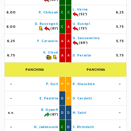
L. Verna
6,00
R. Chibsah
C
C
6,25
(52')
D. Buzzegoli
U. Eusepi
6,00
C
A
5,75
(81')
(73')
G. Sanseverino
6,25
F. Ceravolo
A
A
5,75
(69')
K. Cissé
6,75
A
A
D. Peralta
5,75
PANCHINA
PANCHINA
-
P. Gori
P
P
R. Giacobbe
-
-
E. Padella
D
P
D. Cardelli
-
B. Gyamfi
s.v.
D
D
M. Salvi
-
(81')
-
N. Jakimovski
C
D
S. Birindelli
-