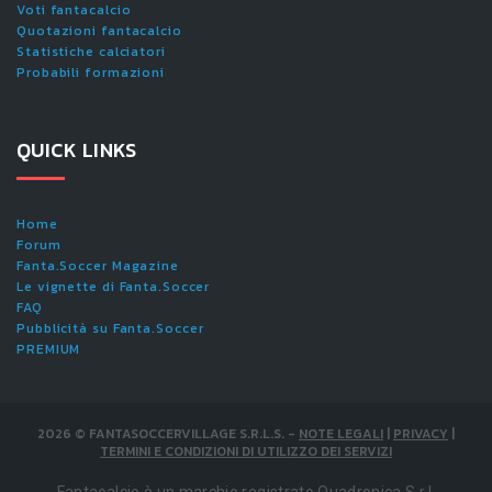
Voti fantacalcio
Quotazioni fantacalcio
Statistiche calciatori
Probabili formazioni
QUICK LINKS
Home
Forum
Fanta.Soccer Magazine
Le vignette di Fanta.Soccer
FAQ
Pubblicità su Fanta.Soccer
PREMIUM
2026
©
FANTASOCCERVILLAGE S.R.L.S.
-
NOTE LEGALI
|
PRIVACY
|
TERMINI E CONDIZIONI DI UTILIZZO DEI SERVIZI
Fantacalcio è un marchio registrato Quadronica S.r.l.