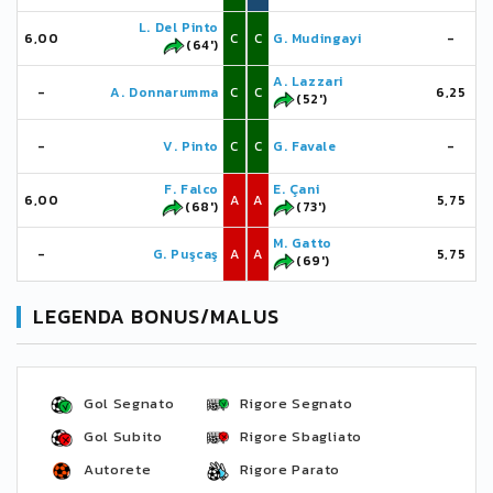
L. Del Pinto
6,00
C
C
G. Mudingayi
-
(64')
A. Lazzari
-
A. Donnarumma
C
C
6,25
(52')
-
V. Pinto
C
C
G. Favale
-
F. Falco
E. Çani
6,00
A
A
5,75
(68')
(73')
M. Gatto
-
G. Puşcaş
A
A
5,75
(69')
LEGENDA BONUS/MALUS
Gol Segnato
Rigore Segnato
Gol Subito
Rigore Sbagliato
Autorete
Rigore Parato