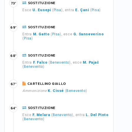
SOSTITUZIONE
73'
Esce
U. Eusepi
(
Pisa
), entra
E. Çani
(
Pisa
)
SOSTITUZIONE
69'
Entra
M. Gatto
(
Pisa
), esce
G. Sanseverino
(
Pisa
)
SOSTITUZIONE
68'
Entra
F. Falco
(
Benevento
), esce
M. Pajač
(
Benevento
)
CARTELLINO GIALLO
67'
Ammonizione
K. Cissé
(
Benevento
)
SOSTITUZIONE
64'
Esce
F. Melara
(
Benevento
), entra
L. Del Pinto
(
Benevento
)