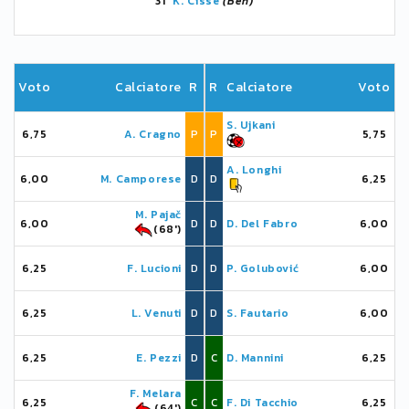
31'
K. Cissé
(Ben)
Voto
Calciatore
R
R
Calciatore
Voto
S. Ujkani
6,75
A. Cragno
P
P
5,75
A. Longhi
6,00
M. Camporese
D
D
6,25
M. Pajač
6,00
D
D
D. Del Fabro
6,00
(68')
6,25
F. Lucioni
D
D
P. Golubović
6,00
6,25
L. Venuti
D
D
S. Fautario
6,00
6,25
E. Pezzi
D
C
D. Mannini
6,25
F. Melara
6,25
C
C
F. Di Tacchio
6,25
(64')