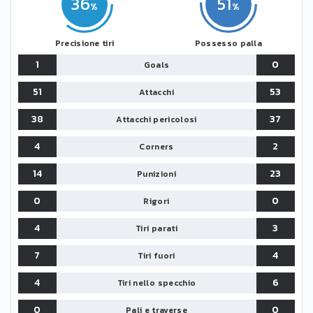
36
51
Precisione tiri
Possesso palla
1
0
Goals
51
53
Attacchi
38
37
Attacchi pericolosi
4
2
Corners
14
23
Punizioni
0
0
Rigori
4
3
Tiri parati
7
4
Tiri fuori
4
6
Tiri nello specchio
0
0
Pali e traverse