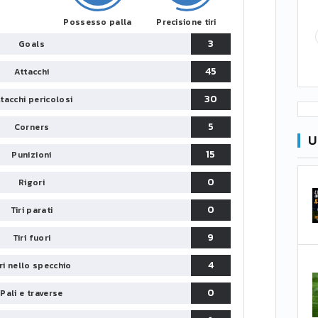
Possesso palla
Precisione tiri
3
Goals
45
Attacchi
30
tacchi pericolosi
5
Corners
U
15
Punizioni
0
Rigori
0
Tiri parati
9
Tiri fuori
4
iri nello specchio
0
Pali e traverse