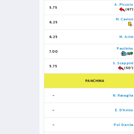
A. Piccolo
5,75
(61')
M. Cavion
6,25
6,25
M. Arini
Paulinho
7,00
S. Scappini
5,75
(50')
PANCHINA
-
N. Ravaglia
-
E. D'Avino
-
Pol García