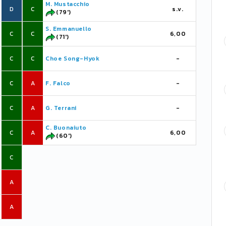
M. Mustacchio
D
C
s.v.
(79')
S. Emmanuello
C
C
6,00
(71')
C
C
Choe Song-Hyok
-
C
A
F. Falco
-
C
A
G. Terrani
-
C. Buonaiuto
C
A
6,00
(60')
C
A
A