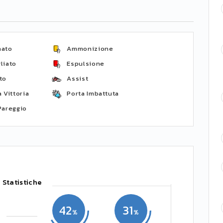
nato
Ammonizione
liato
Espulsione
to
Assist
 Vittoria
Porta Imbattuta
Pareggio
Statistiche
42
31