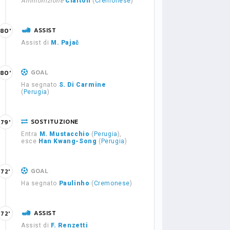
Ammonizione
Claiton
(
Cremonese
)
ASSIST
80'
Assist di
M. Pajač
GOAL
80'
Ha segnato
S. Di Carmine
(
Perugia
)
SOSTITUZIONE
79'
Entra
M. Mustacchio
(
Perugia
),
esce
Han Kwang-Song
(
Perugia
)
GOAL
72'
Ha segnato
Paulinho
(
Cremonese
)
ASSIST
72'
Assist di
F. Renzetti