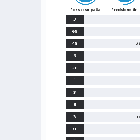
Possesso palla
Precisione tiri
3
65
45
At
6
28
1
3
8
3
T
0