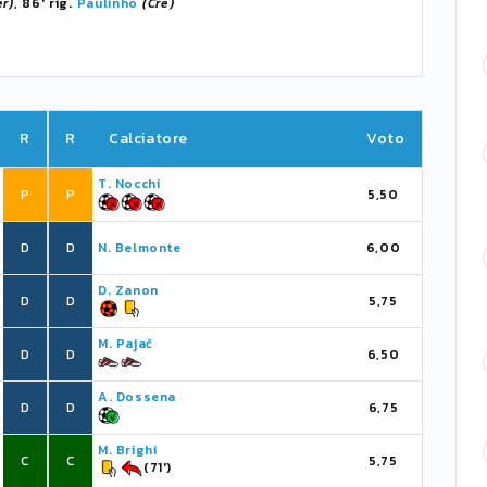
er)
, 86' rig.
Paulinho
(Cre)
R
R
Calciatore
Voto
T. Nocchi
P
P
5,50
D
D
N. Belmonte
6,00
D. Zanon
D
D
5,75
M. Pajač
D
D
6,50
A. Dossena
D
D
6,75
M. Brighi
C
C
5,75
(71')