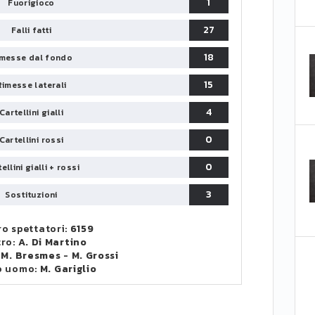
1
Fuorigioco
27
Falli fatti
18
messe dal fondo
15
Rimesse laterali
4
Cartellini gialli
0
Cartellini rossi
0
ellini gialli + rossi
3
Sostituzioni
o spettatori:
6159
tro:
A. Di Martino
:
M. Bresmes
-
M. Grossi
o uomo:
M. Gariglio