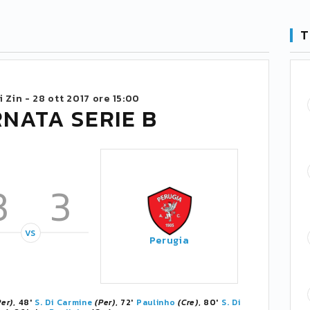
T
i Zin -
28 ott 2017 ore 15:00
RNATA SERIE B
3
3
VS
Perugia
Per)
, 48'
S. Di Carmine
(Per)
, 72'
Paulinho
(Cre)
, 80'
S. Di