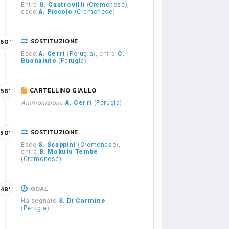
Entra
G. Castrovilli
(
Cremonese
),
esce
A. Piccolo
(
Cremonese
)
SOSTITUZIONE
60'
Esce
A. Cerri
(
Perugia
), entra
C.
Buonaiuto
(
Perugia
)
CARTELLINO GIALLO
58'
Ammonizione
A. Cerri
(
Perugia
)
SOSTITUZIONE
50'
Esce
S. Scappini
(
Cremonese
),
entra
B. Mokulu Tembe
(
Cremonese
)
GOAL
48'
Ha segnato
S. Di Carmine
(
Perugia
)