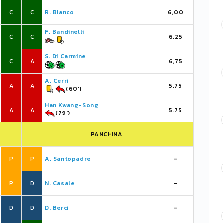
C
C
R. Bianco
6,00
F. Bandinelli
C
C
6,25
S. Di Carmine
C
A
6,75
A. Cerri
A
A
5,75
(60')
Han Kwang-Song
A
A
5,75
(79')
PANCHINA
P
P
A. Santopadre
-
P
D
N. Casale
-
D
D
D. Berci
-