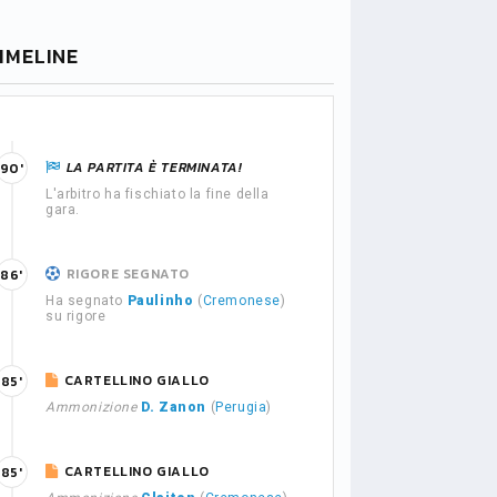
IMELINE
LA PARTITA È TERMINATA!
90'
L'arbitro ha fischiato la fine della
gara.
RIGORE SEGNATO
86'
Ha segnato
Paulinho
(
Cremonese
)
su rigore
CARTELLINO GIALLO
85'
Ammonizione
D. Zanon
(
Perugia
)
CARTELLINO GIALLO
85'