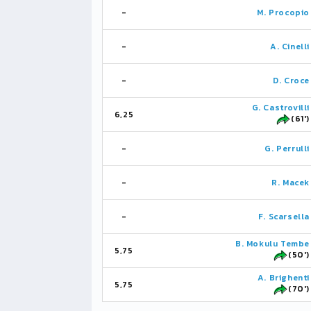
-
M. Procopio
-
A. Cinelli
-
D. Croce
G. Castrovilli
6,25
(61')
-
G. Perrulli
-
R. Macek
-
F. Scarsella
B. Mokulu Tembe
5,75
(50')
A. Brighenti
5,75
(70')