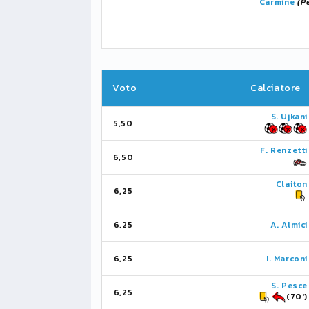
Carmine
(P
Voto
Calciatore
S. Ujkani
5,50
F. Renzetti
6,50
Claiton
6,25
6,25
A. Almici
6,25
I. Marconi
S. Pesce
6,25
(70')