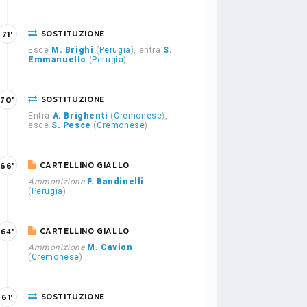
SOSTITUZIONE
71'
Esce
M. Brighi
(
Perugia
), entra
S.
Emmanuello
(
Perugia
)
SOSTITUZIONE
70'
Entra
A. Brighenti
(
Cremonese
),
esce
S. Pesce
(
Cremonese
)
CARTELLINO GIALLO
66'
Ammonizione
F. Bandinelli
(
Perugia
)
CARTELLINO GIALLO
64'
Ammonizione
M. Cavion
(
Cremonese
)
SOSTITUZIONE
61'