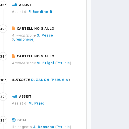
ASSIST
48'
Assist di
F. Bandinelli
CARTELLINO GIALLO
39'
Ammonizione
S. Pesce
(
Cremonese
)
CARTELLINO GIALLO
39'
Ammonizione
M. Brighi
(
Perugia
)
AUTORETE
D. ZANON
(
PERUGIA
)
30'
ASSIST
22'
Assist di
M. Pajač
GOAL
22'
Ha segnato
A. Dossena
(
Perugia
)