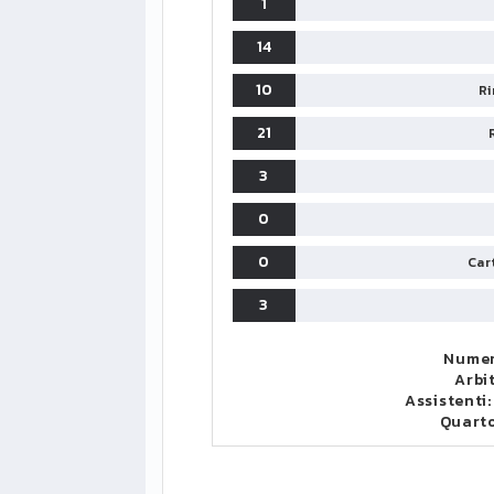
1
14
10
Ri
21
3
0
0
Cart
3
Numer
Arbi
Assistenti
Quart