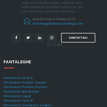
online al fantacalcio gratis. Leghe private,
leghe pubbliche, probabili formazioni, voti
live, statistiche, quotazioni calciatori.
MARKETING E PUBBLICITÀ
marketing@fantasoccevillage.com
CONTATTACI
- 10.1.0.204
FANTALEGHE
Fantacalcio Serie A
Fantacalcio Premier League
Fantacalcio Primera Division
Fantacalcio Bundesliga
Fantacalcio Ligue1
Fantacalcio Serie B
Fantacalcio Champions League