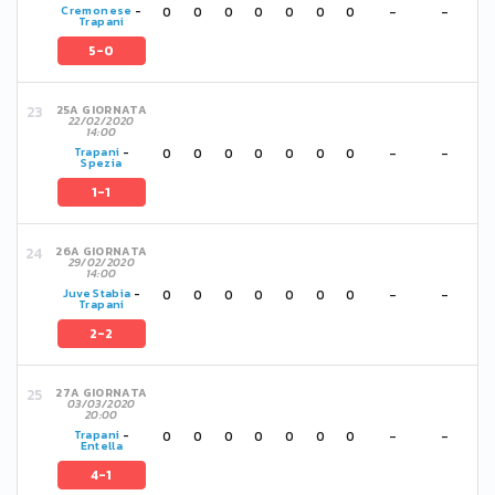
0
0
0
0
0
0
0
-
-
Cremonese
-
Trapani
5-0
25A GIORNATA
22/02/2020
14:00
0
0
0
0
0
0
0
-
-
Trapani
-
Spezia
1-1
26A GIORNATA
29/02/2020
14:00
0
0
0
0
0
0
0
-
-
Juve Stabia
-
Trapani
2-2
27A GIORNATA
03/03/2020
20:00
0
0
0
0
0
0
0
-
-
Trapani
-
Entella
4-1