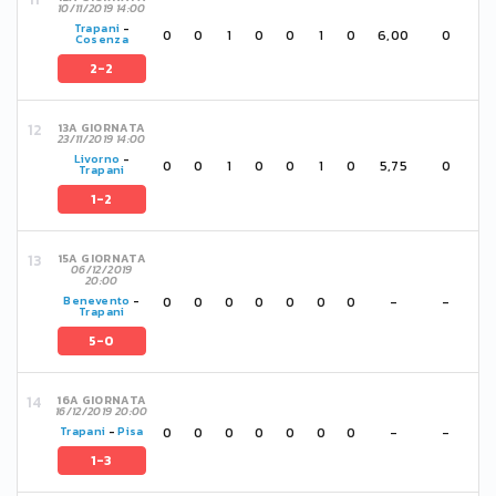
10/11/2019 14:00
Trapani
-
0
0
1
0
0
1
0
6,00
0
Cosenza
2-2
13A GIORNATA
23/11/2019 14:00
Livorno
-
0
0
1
0
0
1
0
5,75
0
Trapani
1-2
15A GIORNATA
06/12/2019
20:00
0
0
0
0
0
0
0
-
-
Benevento
-
Trapani
5-0
16A GIORNATA
16/12/2019 20:00
0
0
0
0
0
0
0
-
-
Trapani
-
Pisa
1-3