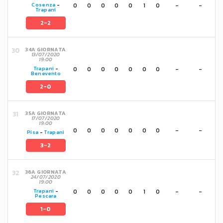
0
0
0
0
0
1
0
-
-
Cosenza
-
Trapani
2-2
34A GIORNATA
13/07/2020
19:00
0
0
0
0
0
0
0
-
-
Trapani
-
Benevento
2-0
35A GIORNATA
17/07/2020
19:00
0
0
0
0
0
0
0
-
-
Pisa
-
Trapani
3-2
36A GIORNATA
24/07/2020
19:00
0
0
0
0
0
1
0
-
-
Trapani
-
Pescara
1-0