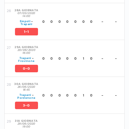
28A GIORNATA
07/03/2020
14:00
0
0
0
0
0
0
0
-
-
Empoli
-
Trapani
1-1
29A GIORNATA
20/06/2020
16:00
0
0
0
0
0
1
0
-
-
Trapani
-
Frosinone
0-0
30A GIORNATA
26/06/2020
16:45
0
0
0
0
0
1
0
-
-
Trapani
-
Pordenone
3-0
31A GIORNATA
29/06/2020
19:00