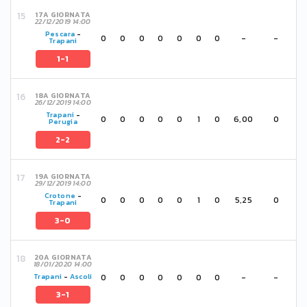
17A GIORNATA
22/12/2019 14:00
Pescara
-
0
0
0
0
0
0
0
-
-
Trapani
1-1
18A GIORNATA
26/12/2019 14:00
Trapani
-
0
0
0
0
0
1
0
6,00
0
Perugia
2-2
19A GIORNATA
29/12/2019 14:00
Crotone
-
0
0
0
0
0
1
0
5,25
0
Trapani
3-0
20A GIORNATA
18/01/2020 14:00
0
0
0
0
0
0
0
-
-
Trapani
-
Ascoli
3-1