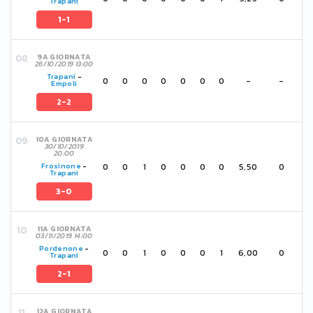
Trapani
1-1
9A GIORNATA
26/10/2019 13:00
Trapani
-
0
0
0
0
0
0
0
-
-
Empoli
2-2
10A GIORNATA
30/10/2019
20:00
0
0
1
0
0
0
0
5,50
0
Frosinone
-
Trapani
3-0
11A GIORNATA
03/11/2019 14:00
Pordenone
-
0
0
1
0
0
0
1
6,00
0
Trapani
2-1
12A GIORNATA