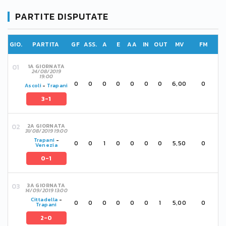
PARTITE DISPUTATE
GIO.
PARTITA
GF
ASS.
A
E
AA
IN
OUT
MV
FM
1A GIORNATA
24/08/2019
19:00
0
0
0
0
0
0
0
6,00
0
Ascoli
-
Trapani
3-1
2A GIORNATA
31/08/2019 19:00
Trapani
-
0
0
1
0
0
0
0
5,50
0
Venezia
0-1
3A GIORNATA
14/09/2019 13:00
Cittadella
-
0
0
0
0
0
0
1
5,00
0
Trapani
2-0