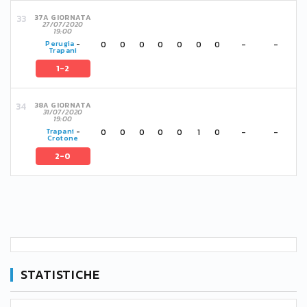
37A GIORNATA
27/07/2020
19:00
0
0
0
0
0
0
0
-
-
Perugia
-
Trapani
1-2
38A GIORNATA
31/07/2020
19:00
0
0
0
0
0
1
0
-
-
Trapani
-
Crotone
2-0
STATISTICHE