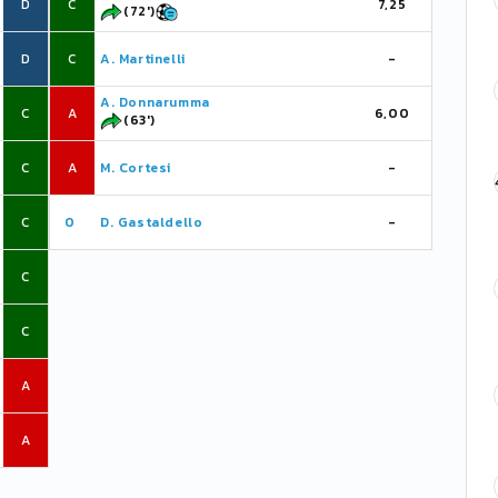
D
C
7,25
(72')
D
C
A. Martinelli
-
A. Donnarumma
C
A
6,00
(63')
C
A
M. Cortesi
-
C
0
D. Gastaldello
-
C
C
A
A