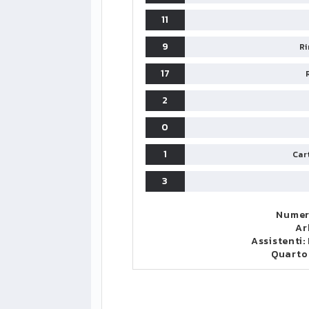
11
9
Ri
17
2
0
1
Cart
3
Numer
Ar
Assistenti:
Quarto
LIGUE1
CLASSIFICA
CLASSIFI
PG
Pt
Squadra
PG