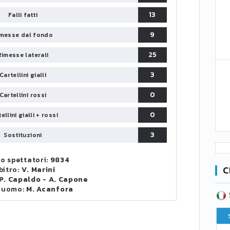
13
Falli fatti
9
messe dal fondo
25
Rimesse laterali
3
Cartellini gialli
0
Cartellini rossi
0
ellini gialli + rossi
3
Sostituzioni
o spettatori:
9834
C
bitro:
V. Marini
P. Capaldo
-
A. Capone
 uomo:
M. Acanfora
SERIE B
CA
CLASSIFICA
Pt
Squadra
PG
Pt