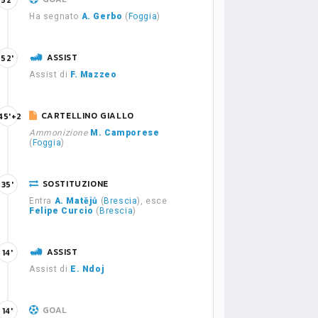
52'
Ha segnato
A. Gerbo
(
Foggia
)
ASSIST
52'
Assist di
F. Mazzeo
CARTELLINO GIALLO
45'+2
Ammonizione
M. Camporese
(
Foggia
)
SOSTITUZIONE
35'
Entra
A. Matějů
(
Brescia
), esce
Felipe Curcio
(
Brescia
)
ASSIST
14'
Assist di
E. Ndoj
GOAL
14'