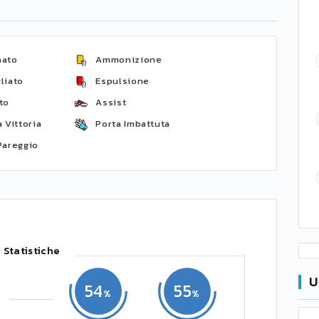
nato
Ammonizione
liato
Espulsione
to
Assist
 Vittoria
Porta Imbattuta
Pareggio
Statistiche
U
54
55