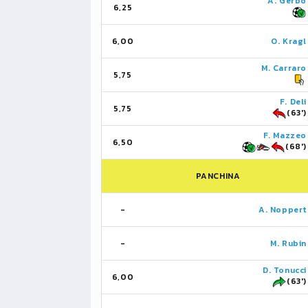
A. Gerbo
6,25
6,00
O. Kragl
M. Carraro
5,75
F. Deli
5,75
(63')
F. Mazzeo
6,50
(68')
PANCHINA
-
A. Noppert
-
M. Rubin
D. Tonucci
6,00
(63')