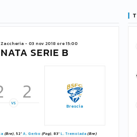
T
 Zaccheria -
03 nov 2018 ore 15:00
RNATA SERIE B
2
2
VS
Brescia
sa
(Bre)
, 52'
A. Gerbo
(Fog)
, 83'
L. Tremolada
(Bre)