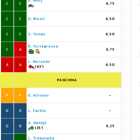
E. Ndoj
C
C
6,75
C
C
D. Bisoli
6,50
C
C
S. Tonali
6,50
E. Torregrossa
C
A
6,75
L. Morosini
A
A
6,50
(63')
PANCHINA
P
P
E. Alfonso
-
D
D
L. Carillo
-
A. Matějů
D
D
6,25
(35')
L. Tremolada