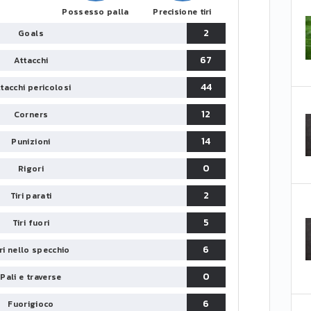
Possesso palla
Precisione tiri
2
Goals
67
Attacchi
44
tacchi pericolosi
12
Corners
14
Punizioni
0
Rigori
2
Tiri parati
5
Tiri fuori
6
iri nello specchio
0
Pali e traverse
6
Fuorigioco