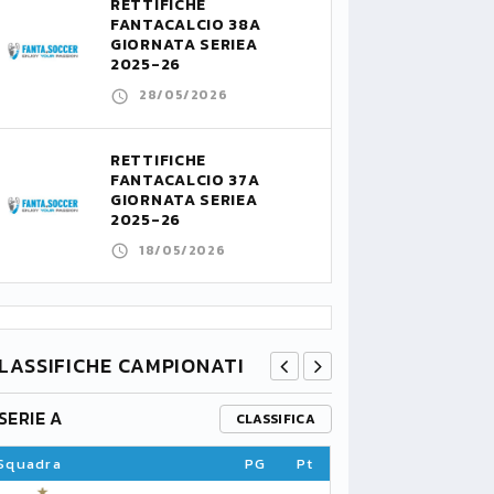
RETTIFICHE
FANTACALCIO 38A
GIORNATA SERIEA
2025-26
28/05/2026
RETTIFICHE
FANTACALCIO 37A
GIORNATA SERIEA
2025-26
18/05/2026
LASSIFICHE CAMPIONATI
SERIE A
PREMIER L
CLASSIFICA
Squadra
PG
Pt
Squadra