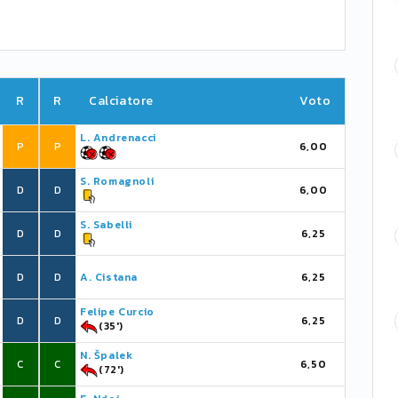
R
R
Calciatore
Voto
L. Andrenacci
P
P
6,00
S. Romagnoli
D
D
6,00
S. Sabelli
D
D
6,25
D
D
A. Cistana
6,25
Felipe Curcio
D
D
6,25
(35')
N. Špalek
C
C
6,50
(72')