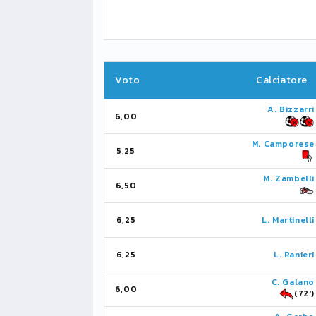
Voto
Calciatore
A. Bizzarri
6,00
M. Camporese
5,25
M. Zambelli
6,50
6,25
L. Martinelli
6,25
L. Ranieri
C. Galano
6,00
(72')