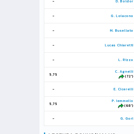
-
D. Boldor
-
G. Loiacono
-
M. Busellato
-
Lucas Chiaretti
-
L. Rizzo
C. Agnelli
5,75
(72')
-
E. Cicerelli
P. Iemmello
5,75
(68')
-
G. Gori