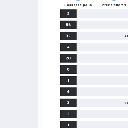
Possesso palla
Precisione tiri
2
56
32
At
4
20
0
1
6
3
T
2
1