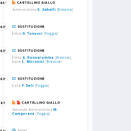
CARTELLINO GIALLO
65'
Ammonizione
S. Sabelli
(
Brescia
)
SOSTITUZIONE
63'
Entra
D. Tonucci
(
Foggia
)
SOSTITUZIONE
63'
Entra
A. Donnarumma
(
Brescia
),
esce
L. Morosini
(
Brescia
)
SOSTITUZIONE
63'
Esce
F. Deli
(
Foggia
)
CARTELLINO GIALLO
61'
Seconda Ammonizione
M.
Camporese
(
Foggia
)
GOAL