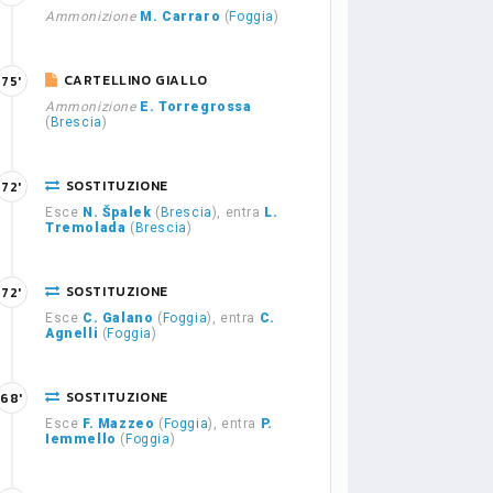
Ammonizione
M. Carraro
(
Foggia
)
CARTELLINO GIALLO
75'
Ammonizione
E. Torregrossa
(
Brescia
)
SOSTITUZIONE
72'
Esce
N. Špalek
(
Brescia
), entra
L.
Tremolada
(
Brescia
)
SOSTITUZIONE
72'
Esce
C. Galano
(
Foggia
), entra
C.
Agnelli
(
Foggia
)
SOSTITUZIONE
68'
Esce
F. Mazzeo
(
Foggia
), entra
P.
Iemmello
(
Foggia
)