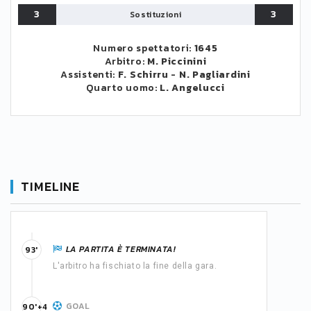
3
3
Sostituzioni
Numero spettatori:
1645
Arbitro:
M. Piccinini
Assistenti:
F. Schirru
-
N. Pagliardini
Quarto uomo:
L. Angelucci
TIMELINE
LA PARTITA È TERMINATA!
93'
L'arbitro ha fischiato la fine della gara.
GOAL
90'+4