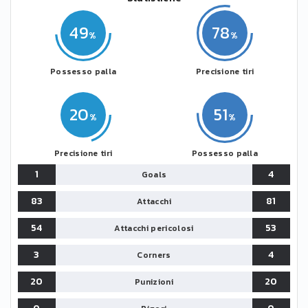
49
78
Possesso palla
Precisione tiri
20
51
Precisione tiri
Possesso palla
1
4
Goals
83
81
Attacchi
54
53
Attacchi pericolosi
3
4
Corners
20
20
Punizioni