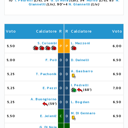
10'
I. Pedrelli
(Liv)
, 24'
G. Di Noia
(Car)
, 54'
Murilo
(Liv)
, 83'
N.
Giannetti
(Liv)
, 90'+4
N. Giannetti
(Liv)
Voto
Calciatore
R
R
Calciatore
Voto
S. Colombi
L. Mazzoni
5,50
P
P
6,00
5,00
F. Poli
D
D
D. Dainelli
6,50
A. Gasbarro
5,25
T. Pachonik
D
D
6,50
I. Pedrelli
5,25
E. Pezzi
D
D
7,00
(68')
A. Buongiorno
5,25
D
D
L. Bogdan
6,50
(59')
M. Di Gennaro
5,50
E. Jelenič
C
D
6,50
G. Di Noia