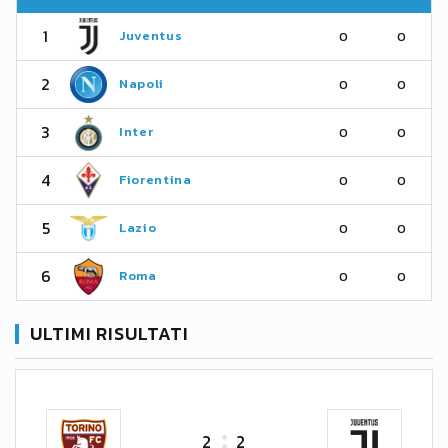
1
Juventus
0
0
2
Napoli
0
0
3
Inter
0
0
4
Fiorentina
0
0
5
Lazio
0
0
6
Roma
0
0
ULTIMI RISULTATI
2
2