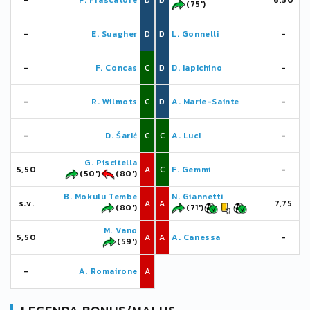
-
P. Frascatore
D
D
6,50
(75')
-
E. Suagher
D
D
L. Gonnelli
-
-
F. Concas
C
D
D. Iapichino
-
-
R. Wilmots
C
D
A. Marie-Sainte
-
-
D. Šarić
C
C
A. Luci
-
G. Piscitella
5,50
A
C
F. Gemmi
-
(50')
(80')
B. Mokulu Tembe
N. Giannetti
s.v.
A
A
7,75
(80')
(71')
M. Vano
5,50
A
A
A. Canessa
-
(59')
-
A. Romairone
A