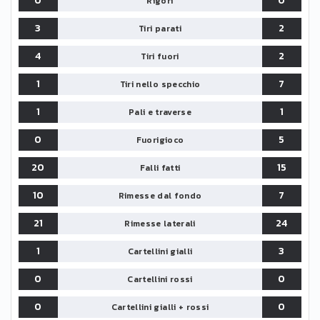
0
0
Rigori
3
2
Tiri parati
4
2
Tiri fuori
1
7
Tiri nello specchio
1
1
Pali e traverse
0
5
Fuorigioco
20
15
Falli fatti
10
7
Rimesse dal fondo
21
24
Rimesse laterali
1
3
Cartellini gialli
0
0
Cartellini rossi
0
0
Cartellini gialli + rossi