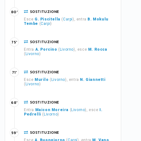
SOSTITUZIONE
80'
Esce
G. Piscitella
(
Carpi
), entra
B. Mokulu
Tembe
(
Carpi
)
SOSTITUZIONE
75'
Entra
A. Porcino
(
Livorno
), esce
M. Rocca
(
Livorno
)
SOSTITUZIONE
71'
Esce
Murilo
(
Livorno
), entra
N. Giannetti
(
Livorno
)
SOSTITUZIONE
68'
Entra
Maicon Moreira
(
Livorno
), esce
I.
Pedrelli
(
Livorno
)
SOSTITUZIONE
59'
Esce
A. Buongiorno
(
Carpi
), entra
M. Vano