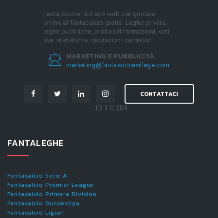
Fanta.Soccer è il sito web per giocare
online al fantacalcio gratis. Leghe private,
leghe pubbliche, probabili formazioni, voti
live, statistiche, quotazioni calciatori.
MARKETING E PUBBLICITÀ
marketing@fantasoccevillage.com
CONTATTACI
- 10.1.0.204
FANTALEGHE
Fantacalcio Serie A
Fantacalcio Premier League
Fantacalcio Primera Division
Fantacalcio Bundesliga
Fantacalcio Ligue1