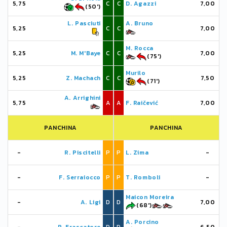
5,75
C
C
D. Agazzi
7,00
(50')
L. Pasciuti
A. Bruno
5,25
C
C
7,00
M. Rocca
5,25
M. M'Baye
C
C
7,00
(75')
Murilo
5,25
Z. Machach
C
C
7,50
(71')
A. Arrighini
5,75
A
A
F. Raičević
7,00
PANCHINA
PANCHINA
-
R. Piscitelli
P
P
L. Zima
-
-
F. Serraiocco
P
P
T. Romboli
-
Maicon Moreira
-
A. Ligi
D
D
7,00
(68')
A. Porcino