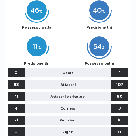
46
40
Possesso palla
Precisione tiri
11
54
Precisione tiri
Possesso palla
0
1
Goals
93
107
Attacchi
41
60
Attacchi pericolosi
4
3
Corners
21
16
Punizioni
0
0
Rigori