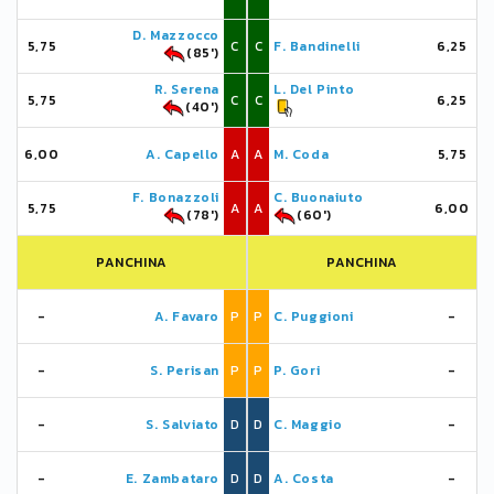
D. Mazzocco
5,75
C
C
F. Bandinelli
6,25
(85')
R. Serena
L. Del Pinto
5,75
C
C
6,25
(40')
6,00
A. Capello
A
A
M. Coda
5,75
F. Bonazzoli
C. Buonaiuto
5,75
A
A
6,00
(78')
(60')
PANCHINA
PANCHINA
-
A. Favaro
P
P
C. Puggioni
-
-
S. Perisan
P
P
P. Gori
-
-
S. Salviato
D
D
C. Maggio
-
-
E. Zambataro
D
D
A. Costa
-