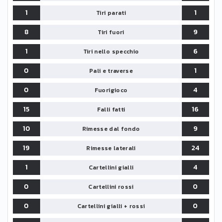
1
1
Tiri parati
8
9
Tiri fuori
1
6
Tiri nello specchio
0
1
Pali e traverse
0
4
Fuorigioco
15
16
Falli fatti
10
9
Rimesse dal fondo
19
24
Rimesse laterali
1
4
Cartellini gialli
0
0
Cartellini rossi
0
0
Cartellini gialli + rossi