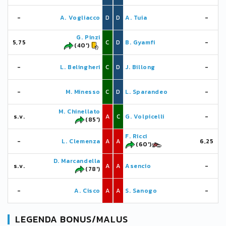
-
A. Vogliacco
D
D
A. Tuia
-
G. Pinzi
5,75
C
D
B. Gyamfi
-
(40')
-
L. Belingheri
C
D
J. Billong
-
-
M. Minesso
C
D
L. Sparandeo
-
M. Chinellato
s.v.
A
C
G. Volpicelli
-
(85')
F. Ricci
-
L. Clemenza
A
A
6,25
(60')
D. Marcandella
s.v.
A
A
Asencio
-
(78')
-
A. Cisco
A
A
S. Sanogo
-
LEGENDA BONUS/MALUS