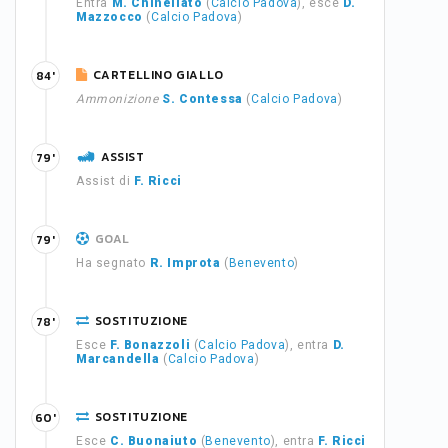
Entra
M. Chinellato
(
Calcio Padova
), esce
D.
Mazzocco
(
Calcio Padova
)
CARTELLINO GIALLO
84'
Ammonizione
S. Contessa
(
Calcio Padova
)
ASSIST
79'
Assist di
F. Ricci
GOAL
79'
Ha segnato
R. Improta
(
Benevento
)
SOSTITUZIONE
78'
Esce
F. Bonazzoli
(
Calcio Padova
), entra
D.
Marcandella
(
Calcio Padova
)
SOSTITUZIONE
60'
Esce
C. Buonaiuto
(
Benevento
), entra
F. Ricci