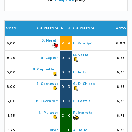
79'
R. Improta
(Ben)
Voto
Calciatore
R
R
Calciatore
Voto
D. Merelli
6,00
P
P
L. Montipò
6,00
M. Volta
6,25
D. Capelli
D
D
6,25
D. Cappelletti
6,00
D
D
L. Antei
6,25
S. Contessa
G. Di Chiara
6,00
D
D
6,25
6,00
P. Ceccaroni
D
D
G. Letizia
6,25
N. Pulzetti
R. Improta
5,75
C
C
6,75
5,75
J. Broh
C
C
A. Tello
6,25