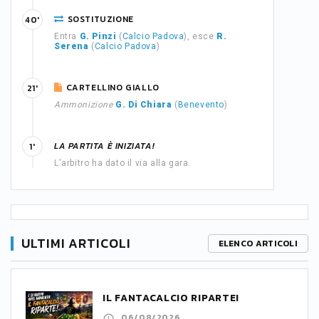
SOSTITUZIONE
40'
Entra
G. Pinzi
(
Calcio Padova
), esce
R.
Serena
(
Calcio Padova
)
CARTELLINO GIALLO
21'
Ammonizione
G. Di Chiara
(
Benevento
)
LA PARTITA È INIZIATA!
1'
L'arbitro ha dato il via alla gara.
ULTIMI ARTICOLI
ELENCO ARTICOLI
IL FANTACALCIO RIPARTE!
06/08/2026