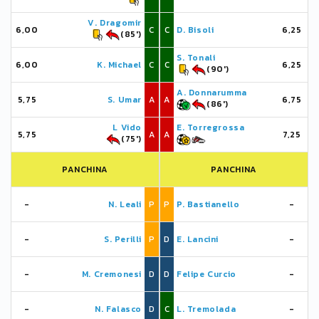
V. Dragomir
6,00
C
C
D. Bisoli
6,25
(85')
S. Tonali
6,00
K. Michael
C
C
6,25
(90')
A. Donnarumma
5,75
S. Umar
A
A
6,75
(86')
L Vido
E. Torregrossa
5,75
A
A
7,25
(75')
PANCHINA
PANCHINA
-
N. Leali
P
P
P. Bastianello
-
-
S. Perilli
P
D
E. Lancini
-
-
M. Cremonesi
D
D
Felipe Curcio
-
-
N. Falasco
D
C
L. Tremolada
-