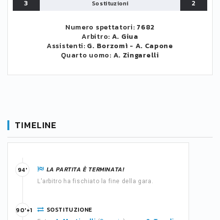
3
2
Sostituzioni
Numero spettatori:
7682
Arbitro:
A. Giua
Assistenti:
G. Borzomì
-
A. Capone
Quarto uomo:
A. Zingarelli
TIMELINE
LA PARTITA È TERMINATA!
94'
L'arbitro ha fischiato la fine della gara.
SOSTITUZIONE
90'+1