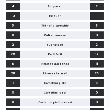
4
2
Tiri parati
10
1
Tiri fuori
3
3
Tiri nello specchio
0
0
Pali e traverse
2
2
Fuorigioco
20
17
Falli fatti
5
11
Rimesse dal fondo
28
25
Rimesse laterali
1
3
Cartellini gialli
0
0
Cartellini rossi
0
0
Cartellini gialli + rossi