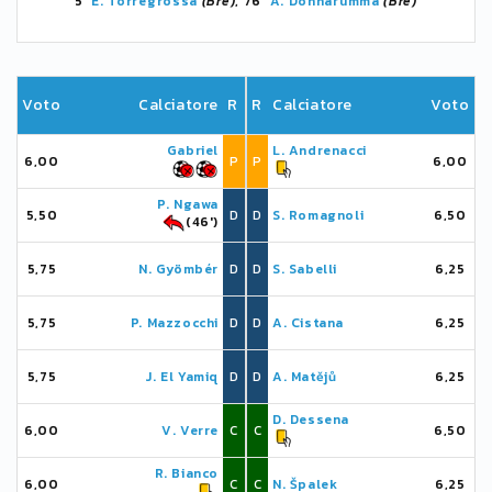
5'
E. Torregrossa
(Bre)
, 76'
A. Donnarumma
(Bre)
Voto
Calciatore
R
R
Calciatore
Voto
Gabriel
L. Andrenacci
6,00
P
P
6,00
P. Ngawa
5,50
D
D
S. Romagnoli
6,50
(46')
5,75
N. Gyömbér
D
D
S. Sabelli
6,25
5,75
P. Mazzocchi
D
D
A. Cistana
6,25
5,75
J. El Yamiq
D
D
A. Matějů
6,25
D. Dessena
6,00
V. Verre
C
C
6,50
R. Bianco
6,00
C
C
N. Špalek
6,25