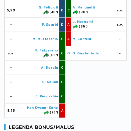
G. Felicioli
A. Martinelli
5,50
D
C
s.v.
(46')
(90')
L. Morosini
-
F. Sgarbi
D
A
s.v.
(86')
-
M. Mustacchio
C
A
M. Cortesi
-
M. Falzerano
s.v.
C
0
D. Gastaldello
-
(85')
-
A. Bordin
C
-
C. Kouan
C
-
F. Ranocchia
C
Han Kwang-Song
5,75
A
(75')
LEGENDA BONUS/MALUS