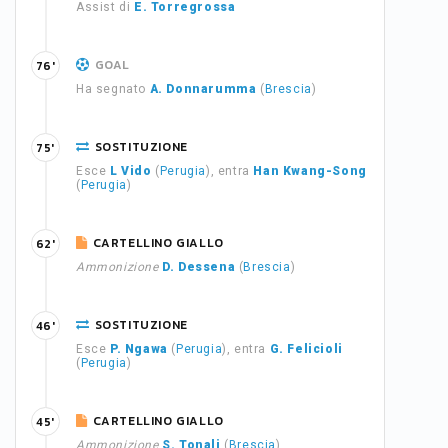
Assist di
E. Torregrossa
GOAL
76'
Ha segnato
A. Donnarumma
(
Brescia
)
SOSTITUZIONE
75'
Esce
L Vido
(
Perugia
), entra
Han Kwang-Song
(
Perugia
)
CARTELLINO GIALLO
62'
Ammonizione
D. Dessena
(
Brescia
)
SOSTITUZIONE
46'
Esce
P. Ngawa
(
Perugia
), entra
G. Felicioli
(
Perugia
)
CARTELLINO GIALLO
45'
Ammonizione
S. Tonali
(
Brescia
)