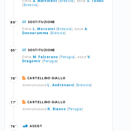
Entra
A. Martinelli
(
Brescia
), esce
S. Tonali
(
Brescia
)
SOSTITUZIONE
86'
Entra
L. Morosini
(
Brescia
), esce
A.
Donnarumma
(
Brescia
)
SOSTITUZIONE
85'
Entra
M. Falzerano
(
Perugia
), esce
V.
Dragomir
(
Perugia
)
CARTELLINO GIALLO
78'
Ammonizione
L. Andrenacci
(
Brescia
)
CARTELLINO GIALLO
77'
Ammonizione
R. Bianco
(
Perugia
)
ASSIST
76'