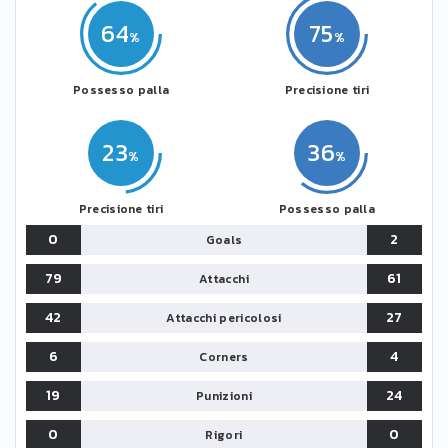
64
75
Possesso palla
Precisione tiri
23
36
Precisione tiri
Possesso palla
0
2
Goals
79
61
Attacchi
42
27
Attacchi pericolosi
6
4
Corners
19
24
Punizioni
0
0
Rigori