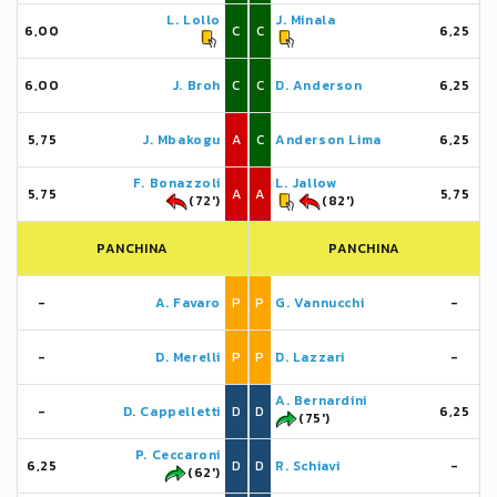
L. Lollo
J. Minala
6,00
C
C
6,25
6,00
J. Broh
C
C
D. Anderson
6,25
5,75
J. Mbakogu
A
C
Anderson Lima
6,25
F. Bonazzoli
L. Jallow
5,75
A
A
5,75
(72')
(82')
PANCHINA
PANCHINA
-
A. Favaro
P
P
G. Vannucchi
-
-
D. Merelli
P
P
D. Lazzari
-
A. Bernardini
-
D. Cappelletti
D
D
6,25
(75')
P. Ceccaroni
6,25
D
D
R. Schiavi
-
(62')