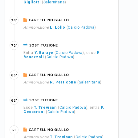
Gigliotti
(
Salernitana
)
CARTELLINO GIALLO
74'
Ammonizione
L. Lollo
(
Calcio Padova
)
SOSTITUZIONE
72'
Entra
Y. Baraye
(
Calcio Padova
), esce
F.
Bonazzoli
(
Calcio Padova
)
CARTELLINO GIALLO
65'
Ammonizione
R. Perticone
(
Salernitana
)
SOSTITUZIONE
62'
Esce
T. Trevisan
(
Calcio Padova
), entra
P.
Ceccaroni
(
Calcio Padova
)
CARTELLINO GIALLO
61'
Ammonizione
T. Trevisan
(
Calcio Padova
)