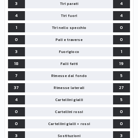
3
4
Tiri parati
4
4
Tiri fuori
1
0
Tiri nello specchio
0
0
Pali e traverse
3
1
Fuorigioco
18
19
Falli fatti
7
5
Rimesse dal fondo
37
27
Rimesse laterali
4
5
Cartellini gialli
0
0
Cartellini rossi
0
0
Cartellini gialli + rossi
3
3
Sostituzioni