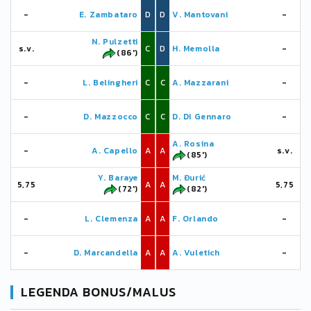
-
E. Zambataro
D
D
V. Mantovani
-
N. Pulzetti
s.v.
C
D
H. Memolla
-
(86')
-
L. Belingheri
C
C
A. Mazzarani
-
-
D. Mazzocco
C
C
D. Di Gennaro
-
A. Rosina
-
A. Capello
A
A
s.v.
(85')
Y. Baraye
M. Đurić
5,75
A
A
5,75
(72')
(82')
-
L. Clemenza
A
A
F. Orlando
-
-
D. Marcandella
A
A
A. Vuletich
-
LEGENDA BONUS/MALUS