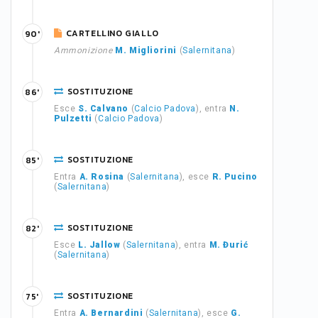
CARTELLINO GIALLO
90'
Ammonizione
M. Migliorini
(
Salernitana
)
SOSTITUZIONE
86'
Esce
S. Calvano
(
Calcio Padova
), entra
N.
Pulzetti
(
Calcio Padova
)
SOSTITUZIONE
85'
Entra
A. Rosina
(
Salernitana
), esce
R. Pucino
(
Salernitana
)
SOSTITUZIONE
82'
Esce
L. Jallow
(
Salernitana
), entra
M. Đurić
(
Salernitana
)
SOSTITUZIONE
75'
Entra
A. Bernardini
(
Salernitana
), esce
G.