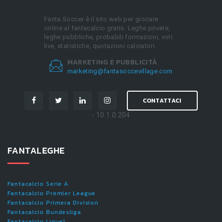
Fanta.Soccer è il sito web per giocare
online al fantacalcio gratis. Leghe private,
leghe pubbliche, probabili formazioni, voti
live, statistiche, quotazioni calciatori.
MARKETING E PUBBLICITÀ
marketing@fantasoccevillage.com
CONTATTACI
- 10.1.0.204
FANTALEGHE
Fantacalcio Serie A
Fantacalcio Premier League
Fantacalcio Primera Division
Fantacalcio Bundesliga
Fantacalcio Ligue1