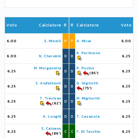
Voto
Calciatore
R
R
Calciatore
Voto
6,00
S. Minelli
P
P
A. Micai
6,00
R. Perticone
6,00
N. Cherubin
D
D
6,25
M. Morganella
R. Pucino
6,25
D
D
6,25
(85')
S. Anđelković
G. Gigliotti
6,25
D
D
6,25
(75')
T. Trevisan
M. Migliorini
6,25
D
D
6,25
(62')
6,25
A. Longhi
D
D
T. Casasola
6,25
S. Calvano
6,25
C
C
F. Di Tacchio
6,25
(86')