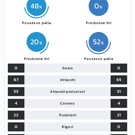
48
0
Possesso palla
Precisione tiri
20
52
Precisione tiri
Possesso palla
0
0
Goals
67
65
Attacchi
33
31
Attacchi pericolosi
4
4
Corners
22
21
Punizioni
0
0
Rigori