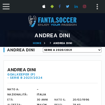
ANDREA DINI
HOME
ANDREA DINI
ANDREA DINI
ANDREA DINI
GOALKEEPER (P)
- SERIE B 2023/2024
NATO A:
-
NAZIONALITÀ:
ITALIA
ETÀ:
30 ANNI
NATO IL:
20/02/1996
ALTEZZA:
184 CM
PESO:
78 KG