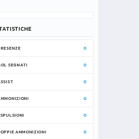
TATISTICHE
PRESENZE
0
GOL SEGNATI
0
ASSIST
0
AMMONIZIONI
0
ESPULSIONI
0
DOPPIE AMMONIZIONI
0