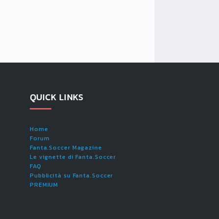
QUICK LINKS
Home
Forum
Fanta.Soccer Magazine
Le vignette di Fanta.Soccer
FAQ
Pubblicità su Fanta.Soccer
PREMIUM