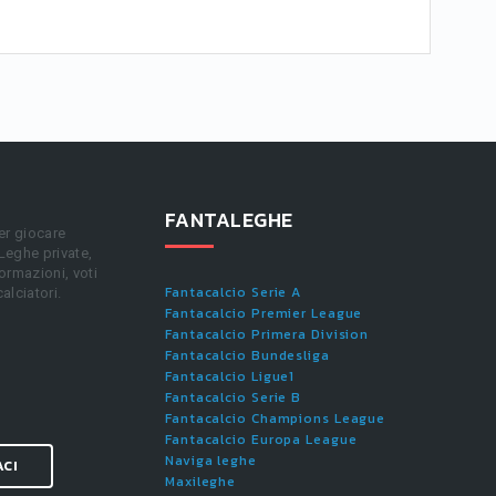
FANTALEGHE
er giocare
 Leghe private,
ormazioni, voti
Fantacalcio Serie A
calciatori.
Fantacalcio Premier League
Fantacalcio Primera Division
Fantacalcio Bundesliga
Fantacalcio Ligue1
Fantacalcio Serie B
Fantacalcio Champions League
Fantacalcio Europa League
Naviga leghe
ACI
Maxileghe