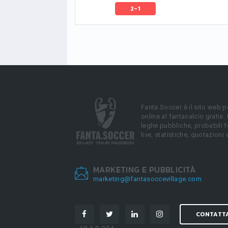
2-1
Fanta.Soccer è il sito web p
online al fantacalcio gratis.
leghe pubbliche, probabili f
live, statistiche, quotazioni 
MARKETING E PUBBLICITÀ
marketing@fantasoccevillage.com
CONTATT