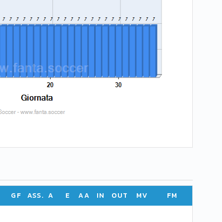
GF
ASS.
A
E
AA
IN
OUT
MV
FM