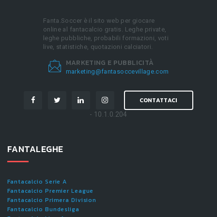
Fanta.Soccer è il sito web per giocare
online al fantacalcio gratis. Leghe private,
leghe pubbliche, probabili formazioni, voti
live, statistiche, quotazioni calciatori.
MARKETING E PUBBLICITÀ
marketing@fantasoccevillage.com
CONTATTACI
- 10.1.0.204
FANTALEGHE
Fantacalcio Serie A
Fantacalcio Premier League
Fantacalcio Primera Division
Fantacalcio Bundesliga