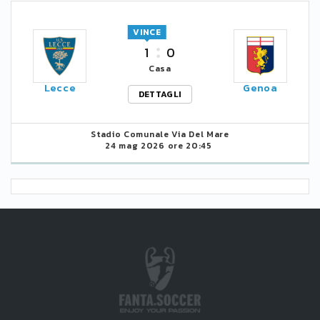
VINCE
1
0
Casa
Lecce
Genoa
DETTAGLI
Stadio Comunale Via Del Mare
24 mag 2026 ore 20:45