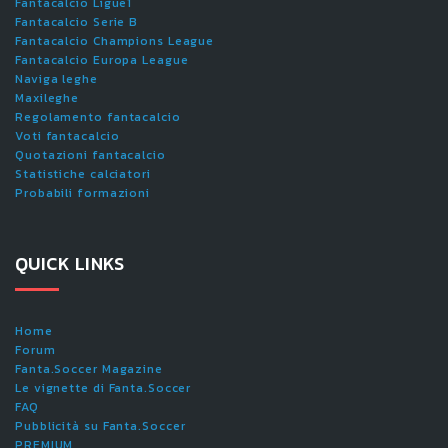
Fantacalcio Ligue1
Fantacalcio Serie B
Fantacalcio Champions League
Fantacalcio Europa League
Naviga leghe
Maxileghe
Regolamento fantacalcio
Voti fantacalcio
Quotazioni fantacalcio
Statistiche calciatori
Probabili formazioni
QUICK LINKS
Home
Forum
Fanta.Soccer Magazine
Le vignette di Fanta.Soccer
FAQ
Pubblicità su Fanta.Soccer
PREMIUM