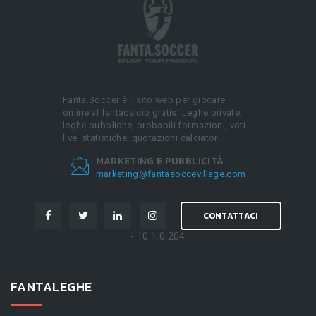
Fanta.Soccer è il sito web per giocare
online al fantacalcio gratis. Leghe private,
leghe pubbliche, probabili formazioni, voti
live, statistiche, quotazioni calciatori.
MARKETING E PUBBLICITÀ
marketing@fantasoccevillage.com
CONTATTACI
- 10.1.0.204
FANTALEGHE