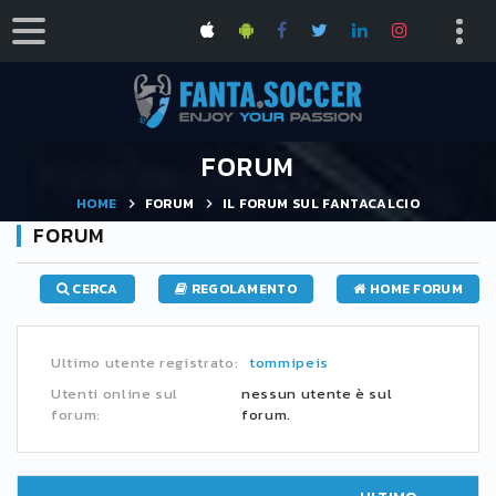
FORUM
HOME
FORUM
IL FORUM SUL FANTACALCIO
FORUM
CERCA
REGOLAMENTO
HOME FORUM
Ultimo utente registrato:
tommipeis
Utenti online sul
nessun utente è sul
forum:
forum.